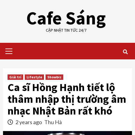
Skip
Cafe Sáng
to
content
CẬP NHẬT TIN TỨC 24/7
Primary
Menu
Giải trí
Lifestyle
Showbiz
Ca sĩ Hồng Hạnh tiết lộ
thâm nhập thị trường âm
nhạc Nhật Bản rất khó
2 years ago
Thu Hà