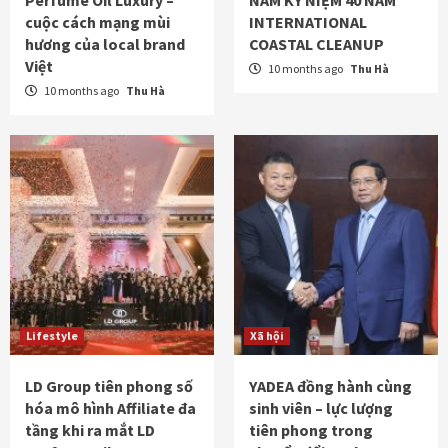
Perfume Oil Luxury –
NAM KỶ NIỆM 40 NĂM
cuộc cách mạng mùi
INTERNATIONAL
hương của local brand
COASTAL CLEANUP
Việt
10 months ago
Thu Hà
10 months ago
Thu Hà
Lifestyle
Xã hội
LD Group tiên phong số
YADEA đồng hành cùng
hóa mô hình Affiliate đa
sinh viên – lực lượng
tầng khi ra mắt LD
tiên phong trong