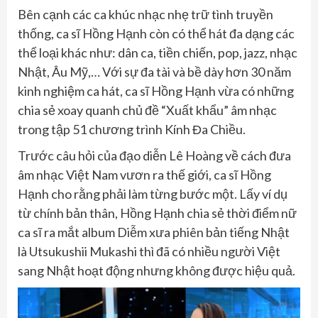
Bên cạnh các ca khúc nhạc nhẹ trữ tình truyền
thống, ca sĩ Hồng Hạnh còn có thể hát đa dạng các
thể loại khác như: dân ca, tiền chiến, pop, jazz, nhạc
Nhật, Âu Mỹ,… Với sự đa tài và bề dày hơn 30 năm
kinh nghiệm ca hát, ca sĩ Hồng Hạnh vừa có những
chia sẻ xoay quanh chủ đề “Xuất khẩu” âm nhạc
trong tập 51 chương trình Kính Đa Chiều.
Trước câu hỏi của đạo diễn Lê Hoàng về cách đưa
âm nhạc Việt Nam vươn ra thế giới, ca sĩ Hồng
Hạnh cho rằng phải làm từng bước một. Lấy ví dụ
từ chính bản thân, Hồng Hạnh chia sẻ thời điểm nữ
ca sĩ ra mắt album Diễm xưa phiên bản tiếng Nhật
là Utsukushii Mukashi thì đã có nhiều người Việt
sang Nhật hoạt động nhưng không được hiệu quả.