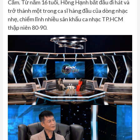
Cẩm. Từ năm 16 tuổi, Hồng Hạnh bắt đầu đi hát và
trở thành một trong ca sĩ hàng đầu của dòng nhạc
nhẹ, chiếm lĩnh nhiều sân khấu ca nhạc TP.HCM
thập niên 80-90.