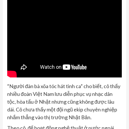
“Người đàn bà xõa tóc hát tình ca” cho biết, cô thấy
nhiều đoàn Việt Nam lưu diễn phục vụ nhạc dân
tộc, hòa tấu ở Nhật nhưng cũng không được lâu
dài. Cô chưa thấy một đội ngũ ekip chuyên nghiệp
nhắm thẳng vào thị trường Nhật Bản.
Theo cô, để hoạt động nghệ thuật ở nước ngoài