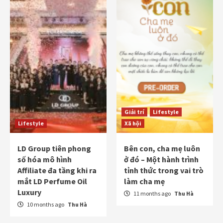
Giải trí
Lifestyle
Lifestyle
Xã hội
LD Group tiên phong
Bên con, cha mẹ luôn
số hóa mô hình
ở đó – Một hành trình
Affiliate đa tầng khi ra
tỉnh thức trong vai trò
mắt LD Perfume Oil
làm cha mẹ
Luxury
11 months ago
Thu Hà
10 months ago
Thu Hà