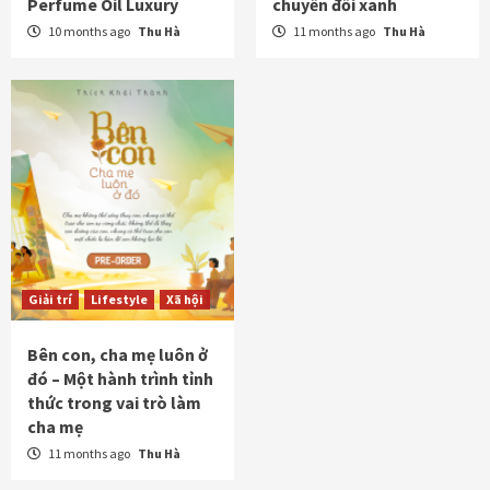
Perfume Oil Luxury
chuyển đổi xanh
10 months ago
Thu Hà
11 months ago
Thu Hà
Giải trí
Lifestyle
Xã hội
Bên con, cha mẹ luôn ở
đó – Một hành trình tỉnh
thức trong vai trò làm
cha mẹ
11 months ago
Thu Hà