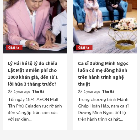
Giải trí
Giải trí
Lý Hải hé lộ lý do chiếu
Ca sĩ Dương Minh Ngọc
Lật Mặt 8 miễn phí cho
luôn có mẹ đồng hành
1000 khán giả, đến từ 1
trên hành trình nghệ
lời hứa 3 tháng trước?
thuật
1 year ago
Thu Hà
1 year ago
Thu Hà
Tối ngày 18/4, AEON Mall
Trong chương trình Mảnh
Tân Phú Celadon rực rỡ ánh
Ghép Hoàn Hảo, nam ca sĩ
đèn và ngập tràn cảm xúc
Dương Minh Ngọc tiết lộ
với sự kiện...
trên hành trình ca hát...