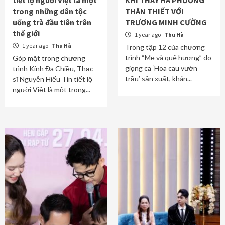
tiết lộ người Việt là một
KHI THẤY HÀ PHƯƠNG
trong những dân tộc
THÂN THIẾT VỚI
uống trà đầu tiên trên
TRƯƠNG MINH CƯỜNG
thế giới
1 year ago
Thu Hà
1 year ago
Thu Hà
Trong tập 12 của chương
trình “Mẹ và quê hương” do
Góp mặt trong chương
giọng ca ‘Hoa cau vườn
trình Kính Đa Chiều, Thạc
trầu’ sản xuất, khán...
sĩ Nguyễn Hiếu Tín tiết lộ
người Việt là một trong...