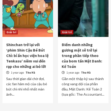
Giải trí
Giải trí
Shinchan trở lại với
Điểm danh những
‘phim Shin Cậu Bé Bút
gương mặt sẽ trở lại
Chì: bí ẩn học viện hoa lệ
trong phần tiếp theo
Tenkasu’ niềm vui đến
của bom tấn Mật Danh:
rạp cho những ai bỏ lỡ!
Kế Toán
1 year ago
Thu Hà
1 year ago
Thu Hà
Sau thời gian dài chờ đợi,
Gần một thập kỷ sau thành
các fan hâm mộ của cậu bé
công vang dội của phần
bút chì nhí nhố nhất màn
đầu, Mật Danh: Kế Toán 2
ảnh...
(tựa gốc: The Accountant...