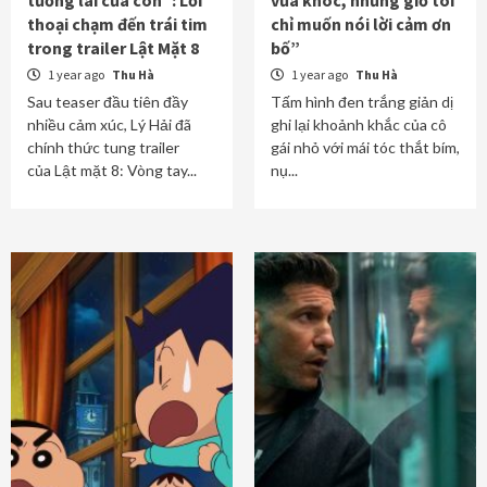
tương lai của con”: Lời
vừa khóc, nhưng giờ tôi
thoại chạm đến trái tim
chỉ muốn nói lời cảm ơn
trong trailer Lật Mặt 8
bố”
1 year ago
Thu Hà
1 year ago
Thu Hà
Sau teaser đầu tiên đầy
Tấm hình đen trắng giản dị
nhiều cảm xúc, Lý Hải đã
ghi lại khoảnh khắc của cô
chính thức tung trailer
gái nhỏ với mái tóc thắt bím,
của Lật mặt 8: Vòng tay...
nụ...