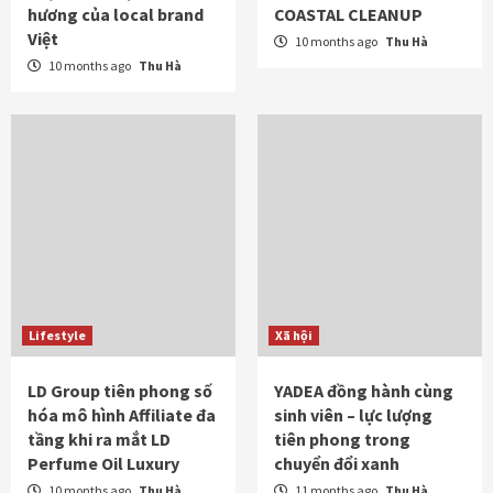
hương của local brand
COASTAL CLEANUP
Việt
10 months ago
Thu Hà
10 months ago
Thu Hà
Lifestyle
Xã hội
LD Group tiên phong số
YADEA đồng hành cùng
hóa mô hình Affiliate đa
sinh viên – lực lượng
tầng khi ra mắt LD
tiên phong trong
Perfume Oil Luxury
chuyển đổi xanh
10 months ago
Thu Hà
11 months ago
Thu Hà