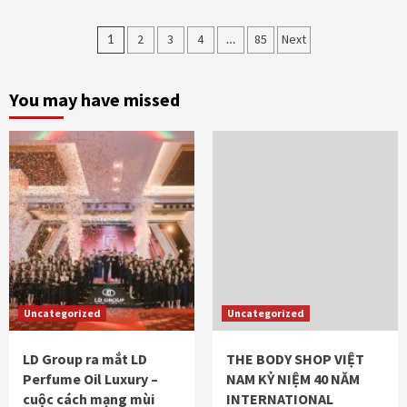
Posts
1
2
3
4
…
85
Next
pagination
You may have missed
Uncategorized
Uncategorized
LD Group ra mắt LD
THE BODY SHOP VIỆT
Perfume Oil Luxury –
NAM KỶ NIỆM 40 NĂM
cuộc cách mạng mùi
INTERNATIONAL