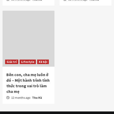
Giải trí
Lifestyle
Xã hội
Bên con, cha mẹ luôn ở
đó – Một hành trình tỉnh
thức trong vai trò làm
cha mẹ
12 months ago
Thu Hà