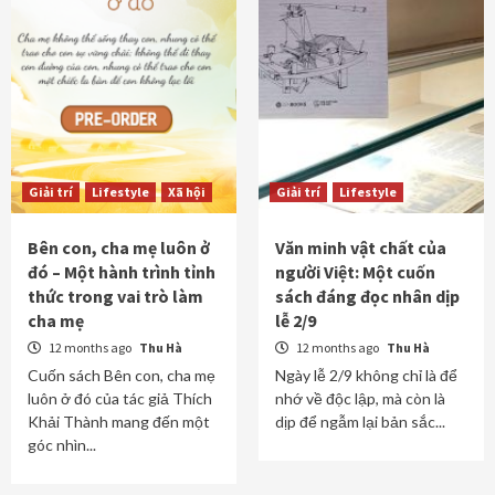
Giải trí
Lifestyle
Xã hội
Giải trí
Lifestyle
Bên con, cha mẹ luôn ở
Văn minh vật chất của
đó – Một hành trình tỉnh
người Việt: Một cuốn
thức trong vai trò làm
sách đáng đọc nhân dịp
cha mẹ
lễ 2/9
12 months ago
Thu Hà
12 months ago
Thu Hà
Cuốn sách Bên con, cha mẹ
Ngày lễ 2/9 không chỉ là để
luôn ở đó của tác giả Thích
nhớ về độc lập, mà còn là
Khải Thành mang đến một
dịp để ngẫm lại bản sắc...
góc nhìn...