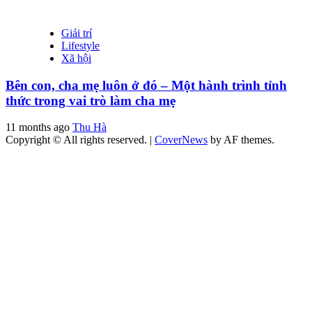
Giải trí
Lifestyle
Xã hội
Bên con, cha mẹ luôn ở đó – Một hành trình tỉnh
thức trong vai trò làm cha mẹ
11 months ago
Thu Hà
Copyright © All rights reserved.
|
CoverNews
by AF themes.