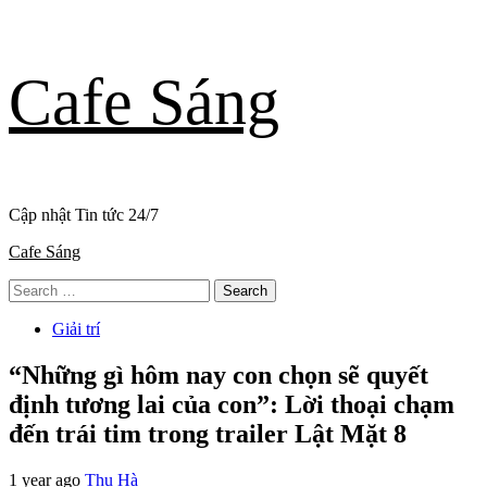
Skip
Cafe Sáng
to
content
Cập nhật Tin tức 24/7
Primary
Cafe Sáng
Menu
Search
for:
Giải trí
“Những gì hôm nay con chọn sẽ quyết
định tương lai của con”: Lời thoại chạm
đến trái tim trong trailer Lật Mặt 8
1 year ago
Thu Hà