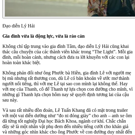
Đạo diễn Lý Hải
Gia đình vừa là động lực, vừa là rào cản
Không chỉ tập trung vào gia đình Tâm, đạo diễn Lý Hải cũng khai
thác câu chuyện của các thành viên khác trong “The Light”. Mỗi gia
đình, mỗi hoàn cảnh, nhưng cách đưa ra lời khuyên với các con lại
hoàn toàn khác biệt.
Không phản đối như ông Phước bà Hiền, gia đình Lê với người mẹ
bị mù nhưng rất thương con, dù Lê có băn khoăn về ước mơ thành
người nổi tiếng, thì với mẹ Lê tại sao con mình lại không thể. Hay
với mẹ của Thanh, cô để Thanh tự lựa chọn con đường cho mình, vì
những gì Thanh lựa chọn hôm nay sẽ quyết định tương lai của cậu
sau này.
Và sau rất nhiều đồn đoán, Lê Tuấn Khang đã có mặt trong trailer
với một vai diễn dường như “đo ni đóng giày” cho anh – anh xe ôm
đã từng tốt nghiệp Đại học Bách Khoa, ngành cơ khí. Chắc chắn
đây sẽ là một nhân vật phụ đem đến nhiều tiếng cười cho khán giả
và những góc nhìn khác cho ông Phước về con đường duy nhất đến