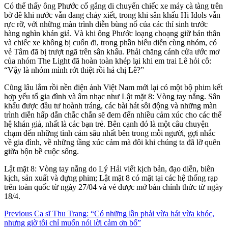
Có thể thấy ông Phước cố gắng di chuyển chiếc xe máy cà tàng trên
bờ đê khi nước vẫn đang chảy xiết, trong khi sân khấu Hi Idols vẫn
rực rỡ, với những màn trình diễn bùng nổ của các thí sinh trước
hàng nghìn khán giả. Và khi ông Phước loạng choạng giữ bản thân
và chiếc xe không bị cuốn đi, trong phần biểu diễn cùng nhóm, có
vẻ Tâm đã bị trượt ngã trên sân khấu. Phải chăng cánh cửa ước mơ
của nhóm The Light đã hoàn toàn khép lại khi em trai Lê hỏi cô:
“Vậy là nhóm mình rớt thiệt rồi hả chị Lê?”
Cũng lâu lắm rồi nền điện ảnh Việt Nam mới lại có một bộ phim kết
hợp yếu tố gia đình và âm nhạc như Lật mặt 8: Vòng tay nắng. Sân
khấu được đầu tư hoành tráng, các bài hát sôi động và những màn
trình diễn hấp dẫn chắc chắn sẽ đem đến nhiều cảm xúc cho các thế
hệ khán giả, nhất là các bạn trẻ. Bên cạnh đó là một câu chuyện
chạm đến những tình cảm sâu nhất bên trong mỗi người, gợi nhắc
về gia đình, về những tầng xúc cảm mà đôi khi chúng ta đã lỡ quên
giữa bộn bề cuộc sống.
Lật mặt 8: Vòng tay nắng do Lý Hải viết kịch bản, đạo diễn, biên
kịch, sản xuất và dựng phim; Lật mặt 8 có mặt tại các hệ thống rạp
trên toàn quốc từ ngày 27/04 và vé được mở bán chính thức từ ngày
18/4.
Continue
Previous
Ca sĩ Thu Trang: “Có những lần phải vừa hát vừa khóc,
nhưng giờ tôi chỉ muốn nói lời cảm ơn bố”