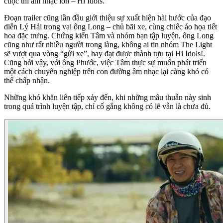
cuộc thi âm nhạc lớn – Hi Idols.
Đoạn trailer cũng lần đầu giới thiệu sự xuất hiện hài hước của đạo
diễn Lý Hải trong vai ông Long – chủ bãi xe, cùng chiếc áo họa tiết
hoa đặc trưng. Chứng kiến Tâm và nhóm bạn tập luyện, ông Long
cũng như rất nhiều người trong làng, không ai tin nhóm The Light
sẽ vượt qua vòng “gửi xe”, hay đạt được thành tựu tại Hi Idols!.
Cũng bởi vậy, với ông Phước, việc Tâm thực sự muốn phát triển
một cách chuyên nghiệp trên con đường âm nhạc lại càng khó có
thể chấp nhận.
Những khó khăn liên tiếp xảy đến, khi những mâu thuẫn nảy sinh
trong quá trình luyện tập, chỉ cố gắng không có lẽ vẫn là chưa đủ.