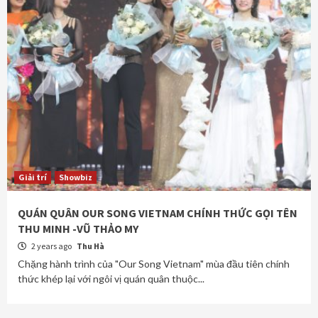
Giải trí
Showbiz
QUÁN QUÂN OUR SONG VIETNAM CHÍNH THỨC GỌI TÊN
THU MINH -VŨ THẢO MY
2 years ago
Thu Hà
Chặng hành trình của "Our Song Vietnam" mùa đầu tiên chính
thức khép lại với ngôi vị quán quân thuộc...