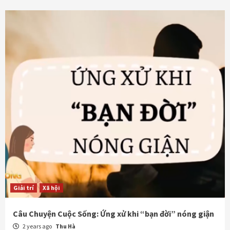
Giải trí
Xã hội
Câu Chuyện Cuộc Sống: Ứng xử khi “bạn đời” nóng giận
2 years ago
Thu Hà