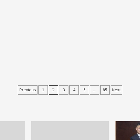
Posts
Previous
1
2
3
4
5
…
85
Next
pagination