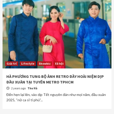
Giải trí
Lifestyle
Showbiz
Xã hội
HÀ PHƯƠNG TUNG BỘ ẢNH RETRO ĐẦY HOÀI NIỆM DỊP
ĐẦU XUÂN TẠI TUYẾN METRO TPHCM
2 years ago
Thu Hà
Đến hẹn lại lên, vào dịp Tết nguyên đán như mọi năm, đầu xuân
2025, “nữ ca sĩ tỉ phú”...