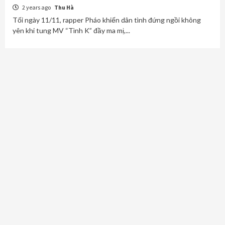
2 years ago
Thu Hà
Tối ngày 11/11, rapper Pháo khiến dân tình đứng ngồi không
yên khi tung MV “Tình K” đầy ma mị,...