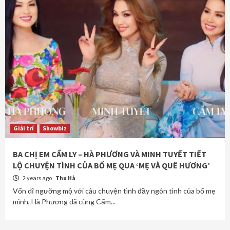
Giải trí
Showbiz
BA CHỊ EM CẨM LY – HÀ PHƯƠNG VÀ MINH TUYẾT TIẾT
LỘ CHUYỆN TÌNH CỦA BỐ MẸ QUA ‘MẸ VÀ QUÊ HƯƠNG’
2 years ago
Thu Hà
Vốn dĩ ngưỡng mộ với câu chuyện tình đầy ngôn tình của bố mẹ
mình, Hà Phương đã cùng Cẩm...