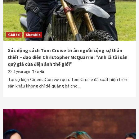
Giải trí
Showbiz
Xúc động cách Tom Cruise tri ân người cộng sự thân
thiết – đạo diễn Christopher McQuarrie: “Anh là tài sản
quý giá của điện ảnh thế giới”
1 year ago
Thu Hà
Tại sự kiện CinemaCon vừa qua, Tom Cruise đã xuất hiện trên
sân khấu không chỉ để quảng bá cho...