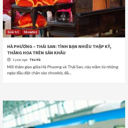
Giải trí
Showbiz
HÀ PHƯƠNG – THÁI SAN: TÌNH BẠN NHIỀU THẬP KỶ,
THĂNG HOA TRÊN SÂN KHẤU
1 year ago
Thu Hà
Mối thâm giao giữa Hà Phương và Thái San, nảy mầm từ những
ngày đầu đặt chân vào showbiz, đã...