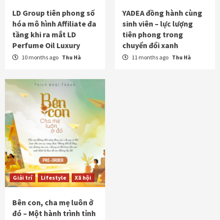
LD Group tiên phong số
YADEA đồng hành cùng
hóa mô hình Affiliate đa
sinh viên – lực lượng
tầng khi ra mắt LD
tiên phong trong
Perfume Oil Luxury
chuyển đổi xanh
10 months ago
Thu Hà
11 months ago
Thu Hà
Giải trí
Lifestyle
Xã hội
Bên con, cha mẹ luôn ở
đó – Một hành trình tỉnh