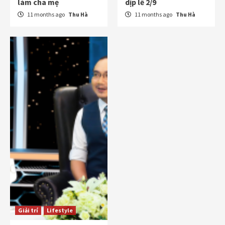
làm cha mẹ
dịp lễ 2/9
11 months ago
Thu Hà
11 months ago
Thu Hà
Giải trí
Lifestyle