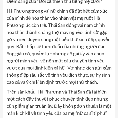
Điểm sáng của “Đổi cả thiên thu tiếng mẹ cười”
Hà Phương trong vai nữ chính đã đặt hết cảm xúc
của mình để hóa thân vào nhân vật mẹ ruột Hà
Phương lúc còn trẻ. Thái San đóng vai nam chính
hóa thân thành chàng thợ may nghèo, tình cờ gặp
gỡ và nên duyên cùng một tiểu thư xinh đẹp, quyền
quý. Bất chấp sự theo đuổi của những người đàn
ông giàu có, quyền lực nhưng cô gái ấy vẫn chọn
người mình yêu, vẽ nên một câu chuyện tình yêu
vượt qua mọi định kiến xã hội. Vở nhạc kịch gửi gắm
thông điệp sâu sắc về tình yêu đích thực, sự hy sinh
cao cả và ý chí kiên định trước mọi thử thách.
Trên sân khấu, Hà Phương và Thái San đã tái hiện
một cách đầy thuyết phục chuyện tình đẹp nhưng
cũng lắm gian truân ấy. Đây không đơn thuần là một
màn kịch kể về tình yêu của ba mẹ “nữ ca sĩ tỉ phú”