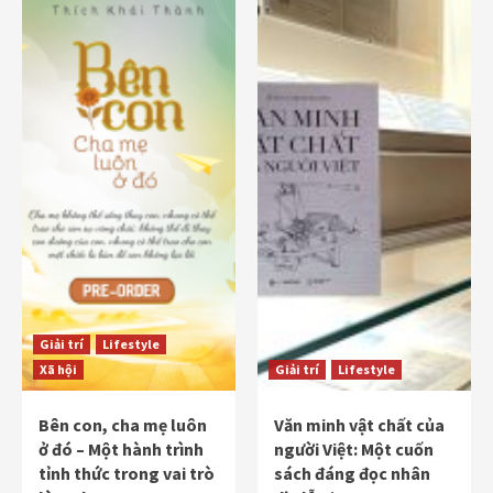
Giải trí
Lifestyle
Xã hội
Giải trí
Lifestyle
Bên con, cha mẹ luôn
Văn minh vật chất của
ở đó – Một hành trình
người Việt: Một cuốn
tỉnh thức trong vai trò
sách đáng đọc nhân