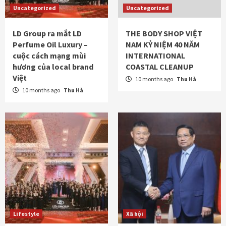
Uncategorized
Uncategorized
LD Group ra mắt LD
THE BODY SHOP VIỆT
Perfume Oil Luxury –
NAM KỶ NIỆM 40 NĂM
cuộc cách mạng mùi
INTERNATIONAL
hương của local brand
COASTAL CLEANUP
Việt
10 months ago
Thu Hà
10 months ago
Thu Hà
Lifestyle
Xã hội