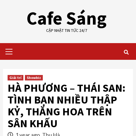
Skip
Cafe Sáng
to
content
CẬP NHẬT TIN TỨC 24/7
Primary
Menu
Giải trí
Showbiz
HÀ PHƯƠNG – THÁI SAN:
TÌNH BẠN NHIỀU THẬP
KỶ, THĂNG HOA TRÊN
SÂN KHẤU
1 year ago
Thu Hà