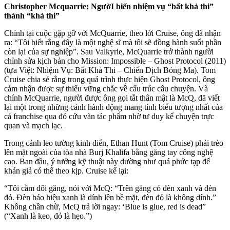
Christopher Mcquarrie: NgườI biến nhiệm vụ “bất khả thi”
thành “khả thi”
Chính tại cuộc gặp gỡ với McQuarrie, theo lời Cruise, ông đã nhận
ra: “Tôi biết rằng đây là một nghệ sĩ mà tôi sẽ đồng hành suốt phần
còn lại của sự nghiệp”. Sau Valkyrie, McQuarrie trở thành người
chỉnh sửa kịch bản cho Mission: Impossible – Ghost Protocol (2011)
(tựa Việt: Nhiệm Vụ: Bất Khả Thi – Chiến Dịch Bóng Ma). Tom
Cruise chia sẻ rằng trong quá trình thực hiện Ghost Protocol, ông
cảm nhận được sự thiếu vững chắc về cấu trúc câu chuyện. Và
chính McQuarrie, người được ông gọi tắt thân mật là McQ, đã viết
lại một trong những cảnh hành động mang tính biểu tượng nhất của
cả franchise qua đó cứu vãn tác phẩm nhờ tư duy kể chuyện trực
quan và mạch lạc.
Trong cảnh leo tường kinh điển, Ethan Hunt (Tom Cruise) phải trèo
lên mặt ngoài của tòa nhà Burj Khalifa bằng găng tay công nghệ
cao. Ban đầu, ý tưởng kỹ thuật này dường như quá phức tạp để
khán giả có thể theo kịp. Cruise kể lại:
“Tôi cầm đôi găng, nói với McQ: “Trên găng có đèn xanh và đèn
đỏ. Đèn báo hiệu xanh là dính lên bề mặt, đèn đỏ là không dính.”
Không chần chừ, McQ trả lời ngay: ‘Blue is glue, red is dead”
(“Xanh là keo, đỏ là hẹo.”)