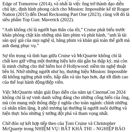
Edge of Tomorrow (2014), và nhất là việc ông trở thành đạo diễn
chủ lực, định hình phong cách cho Mission: Impossible kể từ Rogue
Nation (2015) đến Dead Reckoning Part One (2023), cùng với đó là
siêu phẩm Top Gun: Maverick (2022).
“Anh không chỉ là người bạn thân của tôi,” Cruise phát biểu trước
khán phòng chật kín những nhà làm phim và phát hành, “anh là tài
sản quý giá của mọi nghệ sĩ, hãng phim và khán giả toàn thế giới mà
anh đang phục vụ.”
Sự tôn trọng và tình bạn giữa Cruise và McQuarrie không chỉ là
chất keo giữ vững một thương hiệu kéo dài gần ba thập kỷ, mà còn
là minh chứng cho thứ hiếm hoi ở Hollywood: niềm tin nghệ thuật
bền bỉ. Nhờ những người như họ, thương hiệu Mission: Impossible
đã không ngừng phát triển, hấp dẫn và táo bạo hơn, đạt tới đỉnh cao
của thể loại hành động/điệp viên.
Việc McQuarrie nhận giải Đạo diễn của năm tại CinemaCon 2024
không chỉ là sự vinh danh xứng đáng cho những cống hiến của ông,
mà còn mang một thông điệp ý nghĩa cho toàn ngành: chính những
cá nhân trầm lặng, ít phô trương lại thường là người nuôi dưỡng và
hiện thực hóa những ý tưởng đột phá và tham vọng nhất.
Chờ đón sự kết hợp tiếp theo của Tom Cruise và Christopher
McQuarrie trong NHIỆM VỤ: BẤT KHẢ THI – NGHIỆP BÁO