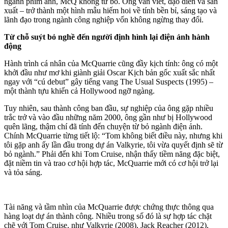
ngành phim ảnh, McQ không từ bỏ. Ông vẫn viết, đạo diễn và sản
xuất – trở thành một hình mẫu hiếm hoi về tính bền bỉ, sáng tạo và
lãnh đạo trong ngành công nghiệp vốn không ngừng thay đổi.
Từ chỗ suýt bỏ nghề đến người định hình lại điện ảnh hành
động
Hành trình cá nhân của McQuarrie cũng đầy kịch tính: ông có một
khởi đầu như mơ khi giành giải Oscar Kịch bản gốc xuất sắc nhất
ngay với “cú debut” gây tiếng vang The Usual Suspects (1995) –
một thành tựu khiến cả Hollywood ngỡ ngàng.
Tuy nhiên, sau thành công ban đầu, sự nghiệp của ông gặp nhiều
trắc trở và vào đầu những năm 2000, ông gần như bị Hollywood
quên lãng, thậm chí đã tính đến chuyện từ bỏ ngành điện ảnh.
Chính McQuarrie từng tiết lộ: “Tom không biết điều này, nhưng khi
tôi gặp anh ấy lần đầu trong dự án Valkyrie, tôi vừa quyết định sẽ từ
bỏ ngành.” Phải đến khi Tom Cruise, nhận thấy tiềm năng đặc biệt,
đặt niềm tin và trao cơ hội hợp tác, McQuarrie mới có cơ hội trở lại
và tỏa sáng.
Tài năng và tầm nhìn của McQuarrie được chứng thực thông qua
hàng loạt dự án thành công. Nhiều trong số đó là sự hợp tác chặt
chẽ với Tom Cruise, như Valkyrie (2008), Jack Reacher (2012),