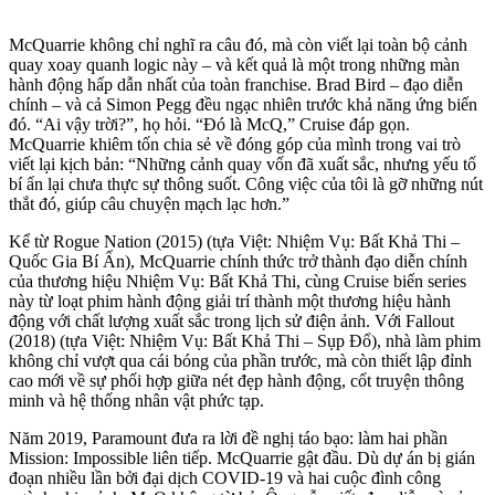
McQuarrie không chỉ nghĩ ra câu đó, mà còn viết lại toàn bộ cảnh
quay xoay quanh logic này – và kết quả là một trong những màn
hành động hấp dẫn nhất của toàn franchise. Brad Bird – đạo diễn
chính – và cả Simon Pegg đều ngạc nhiên trước khả năng ứng biến
đó. “Ai vậy trời?”, họ hỏi. “Đó là McQ,” Cruise đáp gọn.
McQuarrie khiêm tốn chia sẻ về đóng góp của mình trong vai trò
viết lại kịch bản: “Những cảnh quay vốn đã xuất sắc, nhưng yếu tố
bí ẩn lại chưa thực sự thông suốt. Công việc của tôi là gỡ những nút
thắt đó, giúp câu chuyện mạch lạc hơn.”
Kể từ Rogue Nation (2015) (tựa Việt: Nhiệm Vụ: Bất Khả Thi –
Quốc Gia Bí Ẩn), McQuarrie chính thức trở thành đạo diễn chính
của thương hiệu Nhiệm Vụ: Bất Khả Thi, cùng Cruise biến series
này từ loạt phim hành động giải trí thành một thương hiệu hành
động với chất lượng xuất sắc trong lịch sử điện ảnh. Với Fallout
(2018) (tựa Việt: Nhiệm Vụ: Bất Khả Thi – Sụp Đổ), nhà làm phim
không chỉ vượt qua cái bóng của phần trước, mà còn thiết lập đỉnh
cao mới về sự phối hợp giữa nét đẹp hành động, cốt truyện thông
minh và hệ thống nhân vật phức tạp.
Năm 2019, Paramount đưa ra lời đề nghị táo bạo: làm hai phần
Mission: Impossible liên tiếp. McQuarrie gật đầu. Dù dự án bị gián
đoạn nhiều lần bởi đại dịch COVID-19 và hai cuộc đình công