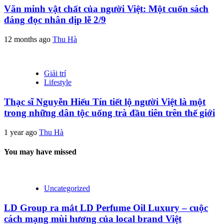
Văn minh vật chất của người Việt: Một cuốn sách
đáng đọc nhân dịp lễ 2/9
12 months ago
Thu Hà
Giải trí
Lifestyle
Thạc sĩ Nguyễn Hiếu Tín tiết lộ người Việt là một
trong những dân tộc uống trà đầu tiên trên thế giới
1 year ago
Thu Hà
You may have missed
Uncategorized
LD Group ra mắt LD Perfume Oil Luxury – cuộc
cách mạng mùi hương của local brand Việt