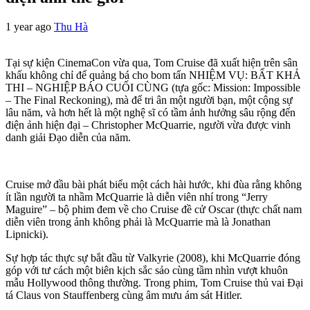
1 year ago
Thu Hà
Tại sự kiện CinemaCon vừa qua, Tom Cruise đã xuất hiện trên sân
khấu không chỉ để quảng bá cho bom tấn NHIỆM VỤ: BẤT KHẢ
THI – NGHIỆP BÁO CUỐI CÙNG (tựa gốc: Mission: Impossible
– The Final Reckoning), mà để tri ân một người bạn, một cộng sự
lâu năm, và hơn hết là một nghệ sĩ có tầm ảnh hưởng sâu rộng đến
điện ảnh hiện đại – Christopher McQuarrie, người vừa được vinh
danh giải Đạo diễn của năm.
Cruise mở đầu bài phát biểu một cách hài hước, khi đùa rằng không
ít lần người ta nhầm McQuarrie là diễn viên nhí trong “Jerry
Maguire” – bộ phim đem về cho Cruise đề cử Oscar (thực chất nam
diễn viên trong ảnh không phải là McQuarrie mà là Jonathan
Lipnicki).
Sự hợp tác thực sự bắt đầu từ Valkyrie (2008), khi McQuarrie đóng
góp với tư cách một biên kịch sắc sảo cùng tầm nhìn vượt khuôn
mẫu Hollywood thông thường. Trong phim, Tom Cruise thủ vai Đại
tá Claus von Stauffenberg cùng âm mưu ám sát Hitler.