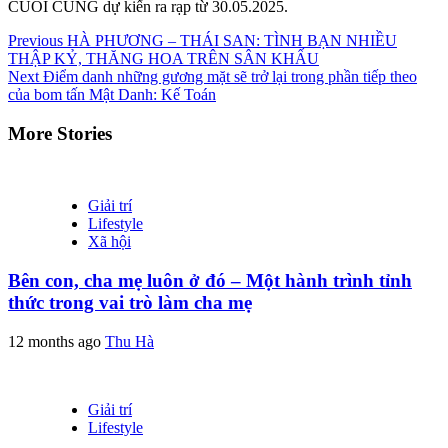
CUỐI CÙNG dự kiến ra rạp từ 30.05.2025.
Continue
Previous
HÀ PHƯƠNG – THÁI SAN: TÌNH BẠN NHIỀU
THẬP KỶ, THĂNG HOA TRÊN SÂN KHẤU
Reading
Next
Điểm danh những gương mặt sẽ trở lại trong phần tiếp theo
của bom tấn Mật Danh: Kế Toán
More Stories
Giải trí
Lifestyle
Xã hội
Bên con, cha mẹ luôn ở đó – Một hành trình tỉnh
thức trong vai trò làm cha mẹ
12 months ago
Thu Hà
Giải trí
Lifestyle