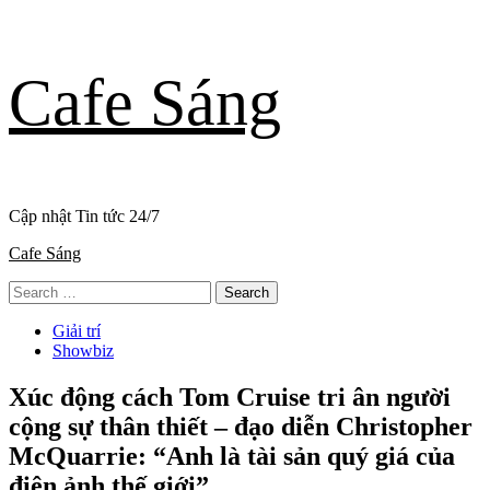
Skip
Cafe Sáng
to
content
Cập nhật Tin tức 24/7
Primary
Cafe Sáng
Menu
Search
for:
Giải trí
Showbiz
Xúc động cách Tom Cruise tri ân người
cộng sự thân thiết – đạo diễn Christopher
McQuarrie: “Anh là tài sản quý giá của
điện ảnh thế giới”