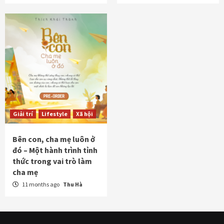
Giải trí
Lifestyle
Xã hội
Bên con, cha mẹ luôn ở
đó – Một hành trình tỉnh
thức trong vai trò làm
cha mẹ
11 months ago
Thu Hà