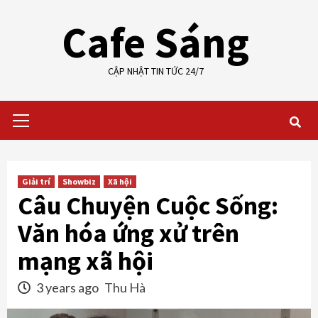
Skip
Cafe Sáng
to
content
CẬP NHẬT TIN TỨC 24/7
Primary
Menu
Giải trí
Showbiz
Xã hội
Câu Chuyện Cuộc Sống:
Văn hóa ứng xử trên
mạng xã hội
3 years ago
Thu Hà