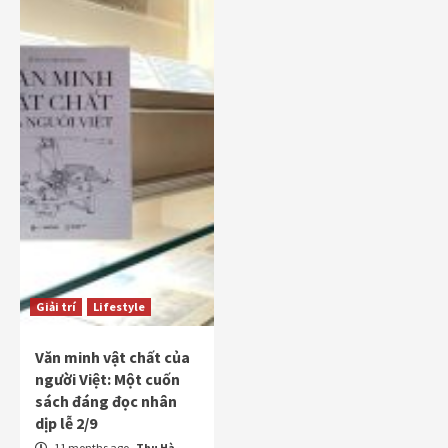
Giải trí
Lifestyle
Văn minh vật chất của
người Việt: Một cuốn
sách đáng đọc nhân
dịp lễ 2/9
11 months ago
Thu Hà