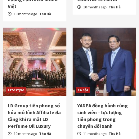
Việt
10 months ago
Thu Hà
10 months ago
Thu Hà
Lifestyle
Xã hội
LD Group tiên phong số
YADEA đồng hành cùng
hóa mô hình Affiliate đa
sinh viên – lực lượng
tầng khi ra mắt LD
tiên phong trong
Perfume Oil Luxury
chuyển đổi xanh
10 months ago
Thu Hà
11 months ago
Thu Hà