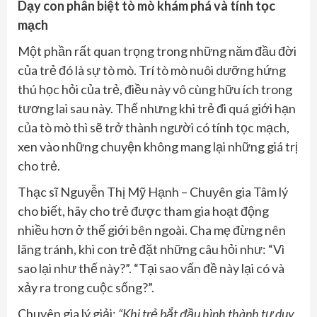
Dạy con phân biệt tò mò khám phá và tính tọc
mạch
Một phần rất quan trọng trong những năm đầu đời
của trẻ đó là sự tò mò. Trí tò mò nuôi dưỡng hứng
thú học hỏi của trẻ, điều này vô cùng hữu ích trong
tương lai sau này. Thế nhưng khi trẻ đi quá giới hạn
của tò mò thì sẽ trở thành người có tính tọc mạch,
xen vào những chuyện không mang lại những giá trị
cho trẻ.
Thạc sĩ Nguyễn Thị Mỹ Hạnh – Chuyên gia Tâm lý
cho biết, hãy cho trẻ được tham gia hoạt động
nhiều hơn ở thế giới bên ngoài. Cha mẹ đừng nên
lãng tránh, khi con trẻ đặt những câu hỏi như: “Vì
sao lại như thế này?”. “Tại sao vấn đề này lại có và
xảy ra trong cuộc sống?”.
Chuyên gia lý giải:
“
Khi
trẻ bắt đầu hình thành tư duy