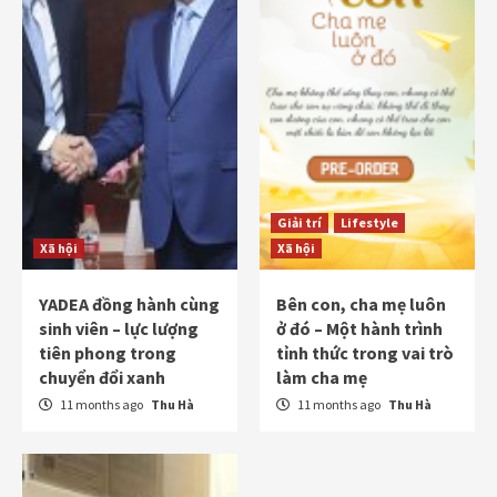
Giải trí
Lifestyle
Xã hội
Xã hội
YADEA đồng hành cùng
Bên con, cha mẹ luôn
sinh viên – lực lượng
ở đó – Một hành trình
tiên phong trong
tỉnh thức trong vai trò
chuyển đổi xanh
làm cha mẹ
11 months ago
Thu Hà
11 months ago
Thu Hà