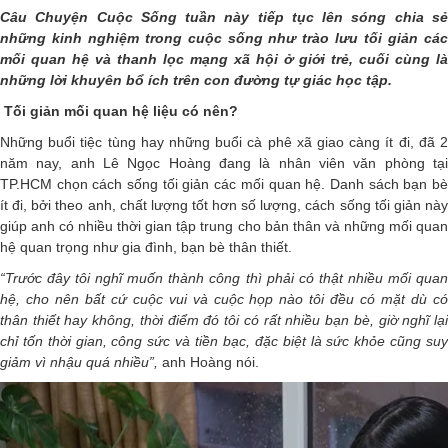
Câu Chuyện Cuộc Sống tuần này tiếp tục lên sóng chia sẻ
những kinh nghiệm trong cuộc sống như trào lưu tối giản các
mối quan hệ và thanh lọc mạng xã hội ở giới trẻ, cuối cùng là
những lời khuyên bổ ích trên con đường tự giác học tập.
Tối giản mối quan hệ liệu có nên?
Những buổi tiệc tùng hay những buổi cà phê xã giao càng ít đi, đã 2
năm nay, anh Lê Ngọc Hoàng đang là nhân viên văn phòng tại
TP.HCM chọn cách sống tối giản các mối quan hệ. Danh sách bạn bè
ít đi, bởi theo anh, chất lượng tốt hơn số lượng, cách sống tối giản này
giúp anh có nhiều thời gian tập trung cho bản thân và những mối quan
hệ quan trọng như gia đình, bạn bè thân thiết.
“Trước đây tôi nghĩ muốn thành công thì phải có thật nhiều mối quan
hệ, cho nên bất cứ cuộc vui và cuộc họp nào tôi đều có mặt dù có
thân thiết hay không, thời điểm đó tôi có rất nhiều bạn bè, giờ nghĩ lại
chỉ tốn thời gian, công sức và tiền bạc, đặc biệt là sức khỏe cũng suy
giảm vì nhậu quá nhiều”,
anh Hoàng nói.