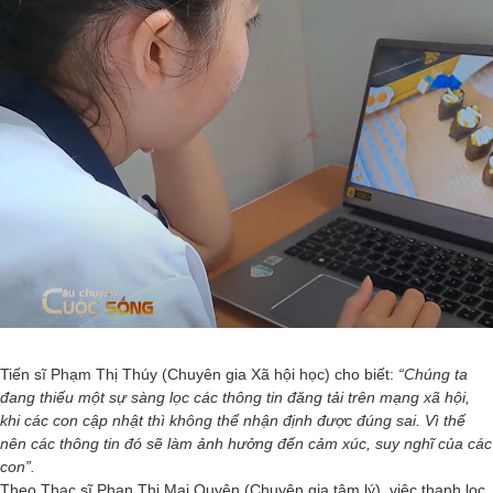
Tiến sĩ Phạm Thị Thúy (Chuyên gia Xã hội học) cho biết:
“Chúng ta
đang thiếu một sự sàng lọc các thông tin đăng tải trên mạng xã hội,
khi các con cập nhật thì không thể nhận định được đúng sai. Vì thế
nên các thông tin đó sẽ làm ảnh hưởng đến cảm xúc, suy nghĩ của các
con”.
Theo Thạc sĩ Phan Thị Mai Quyên (Chuyên gia tâm lý), việc thanh lọc