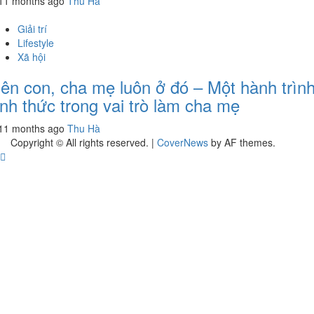
11 months ago
Thu Hà
Giải trí
Lifestyle
Xã hội
ên con, cha mẹ luôn ở đó – Một hành trìn
ỉnh thức trong vai trò làm cha mẹ
11 months ago
Thu Hà
Copyright © All rights reserved.
|
CoverNews
by AF themes.