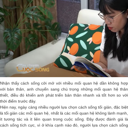
Nhận thấy cách sống cởi mở với nhiều mối quan hệ dần không hợp
với bản thân, anh chuyển sang chú trọng những mối quan hệ thân
thiết, điều đó khiến anh phát triển bản thân nhanh và tốt hơn so với
thời điểm trước đây.
Hiện nay, ngày càng nhiều người lựa chọn cách sống tối giản, đặc biệt
là tối giản các mối quan hệ, nhất là các mối quan hệ không lành mạnh,
ít tương tác và ít liên quan trong cuộc sống. Đây được đánh giá là
cách sống tích cực, vì ở khía cạnh nào đó, người lựa chọn cách sống