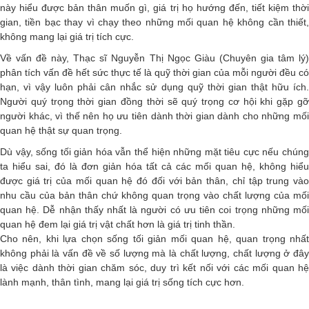
này hiểu được bản thân muốn gì, giá trị họ hướng đến, tiết kiệm thời
gian, tiền bạc thay vì chạy theo những mối quan hệ không cần thiết,
không mang lại giá trị tích cực.
Về vấn đề này, Thạc sĩ Nguyễn Thị Ngọc Giàu (Chuyên gia tâm lý)
phân tích vấn đề hết sức thực tế là quỹ thời gian của mỗi người đều có
hạn, vì vậy luôn phải cân nhắc sử dụng quỹ thời gian thật hữu ích.
Người quý trọng thời gian đồng thời sẽ quý trọng cơ hội khi gặp gỡ
người khác, vì thế nên họ ưu tiên dành thời gian dành cho những mối
quan hệ thật sự quan trọng.
Dù vậy, sống tối giản hóa vẫn thể hiện những mặt tiêu cực nếu chúng
ta hiểu sai, đó là đơn giản hóa tất cả các mối quan hệ, không hiểu
được giá trị của mối quan hệ đó đối với bản thân, chỉ tập trung vào
nhu cầu của bản thân chứ không quan trọng vào chất lượng của mối
quan hệ. Dễ nhận thấy nhất là người có ưu tiên coi trọng những mối
quan hệ đem lại giá trị vật chất hơn là giá trị tinh thần.
Cho nên, khi lựa chọn sống tối giản mối quan hệ, quan trọng nhất
không phải là vấn đề về số lượng mà là chất lượng, chất lượng ở đây
là việc dành thời gian chăm sóc, duy trì kết nối với các mối quan hệ
lành mạnh, thân tình, mang lại giá trị sống tích cực hơn.