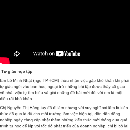
Tự giác học tập
Em Lê Minh Nhật (ngụ TP.HCM) thừa nhận việc gặp khó khăn khi phải
tự giác ngồi vào bàn học, ngoại trừ những bài tập được thầy cô giao
về nhà, việc tự tìm hiểu và giải những đề bài mới đối với em là một
điều rất khó khăn.
Chị Nguyễn Thị Hằng tuy đã đi làm nhưng với suy nghĩ sai lầm là kiến
thức đã qua là đủ cho môi trường làm việc hiện tại, dần dần đồng
nghiệp ngày càng cập nhật thêm những kiến thức mới thông qua quá
trình tự học để kịp với tốc độ phát triển của doanh nghiệp, chị bị bỏ lại