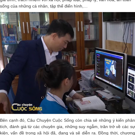
sống của những cá nhân, tập thể điển hình,…
Bên cạnh đó, Câu Chuyện Cuộc Sống còn chia sẻ những ý kiến phân
tích, đánh giá từ các chuyên gia, những suy ngẫm, trăn trở về các sự
kiện, vấn đề trong xã hội đã, đang và sẽ diễn ra. Đồng thời, chương