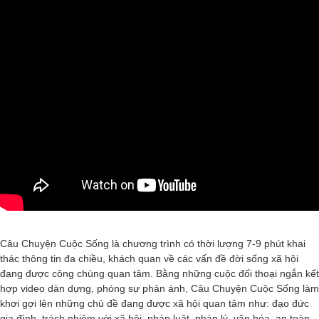
Câu Chuyện Cuộc Sống là chương trình có thời lượng 7-9 phút khai
thác thông tin đa chiều, khách quan về các vấn đề đời sống xã hội
đang được công chúng quan tâm. Bằng những cuộc đối thoại ngắn kết
hợp video dàn dựng, phóng sự phản ánh, Câu Chuyện Cuộc Sống làm
khơi gợi lên những chủ đề đang được xã hội quan tâm như: đạo đức
gia đình, trách nhiệm với xã hội, pháp luật, pháp lý, văn hóa, an toàn