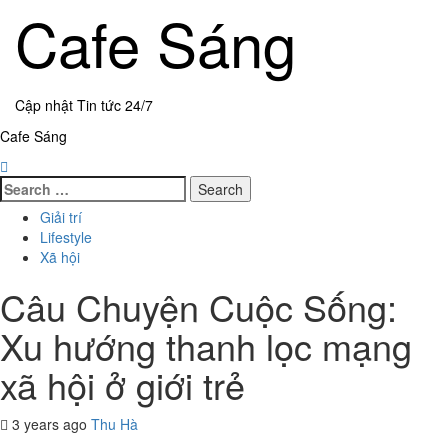
Skip
Cafe Sáng
to
content
Cập nhật Tin tức 24/7
Primary
Cafe Sáng
Menu
Search
for:
Giải trí
Lifestyle
Xã hội
Câu Chuyện Cuộc Sống:
Xu hướng thanh lọc mạng
xã hội ở giới trẻ
3 years ago
Thu Hà