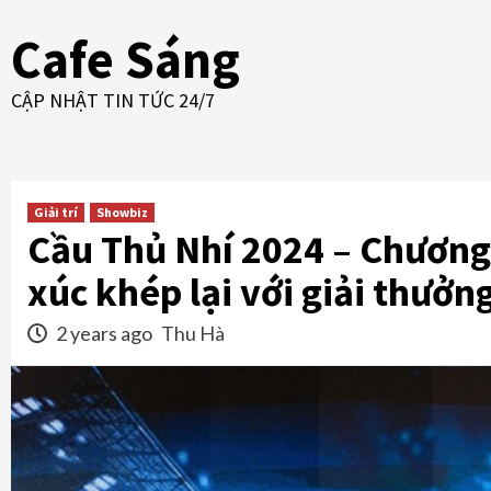
Skip
Cafe Sáng
to
content
CẬP NHẬT TIN TỨC 24/7
Giải trí
Showbiz
Cầu Thủ Nhí 2024 – Chương 
xúc khép lại với giải thưởng
2 years ago
Thu Hà