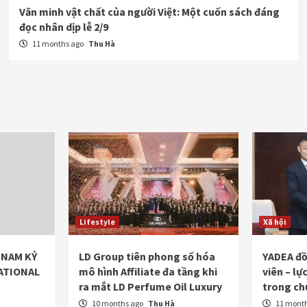
Văn minh vật chất của người Việt: Một cuốn sách đáng
đọc nhân dịp lễ 2/9
11 months ago
Thu Hà
Lifestyle
Xã hội
 NAM KỶ
LD Group tiên phong số hóa
YADEA đồ
ATIONAL
mô hình Affiliate đa tầng khi
viên – lự
ra mắt LD Perfume Oil Luxury
trong ch
10 months ago
Thu Hà
11 mont