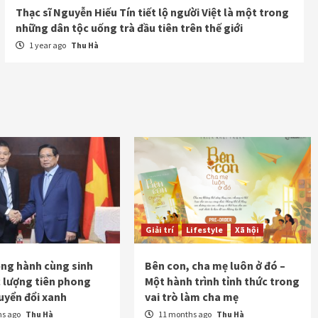
Thạc sĩ Nguyễn Hiếu Tín tiết lộ người Việt là một trong
những dân tộc uống trà đầu tiên trên thế giới
1 year ago
Thu Hà
Giải trí
Lifestyle
Xã hội
ng hành cùng sinh
Bên con, cha mẹ luôn ở đó –
c lượng tiên phong
Một hành trình tỉnh thức trong
uyển đổi xanh
vai trò làm cha mẹ
hs ago
Thu Hà
11 months ago
Thu Hà