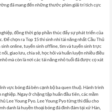
ờng đã mang đến những thước phim giải trí tích cực
nghiệp, đồng thời góp phần thúc đẩy sự phát triển của
 Để chọn ra Top 15 thí sinh nhí tài năng nhất Cầu Thủ
nh online, tuyển sinh offline, tìm và tuyển sinh trực
ối, giao lưu, chia sẻ, học hỏi và huấn luyện nhiều điều
hỏ mà còn là nơi các tài năng nhỏ tuổi đã được cọ xát
ĩnh vực bóng đá bên cạnh bộ ba quen thuộ. Hành trình
 nghiệp. Ngay ở chặng tập huấn đầu tiên, các mầm
thủ Lee Young Pyo. Lee Young Pyo từng thi đấu cho
h danh là huyền thoại bóng đá đình đám tại xứ Hàn,