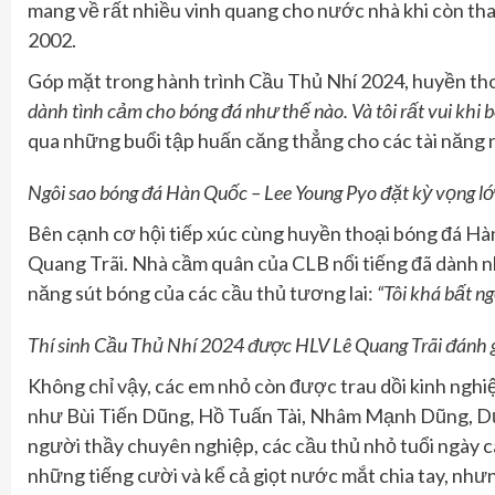
mang về rất nhiều vinh quang cho nước nhà khi còn th
2002.
Góp mặt trong hành trình Cầu Thủ Nhí 2024, huyền th
dành tình cảm cho bóng đá như thế nào. Và tôi rất vui kh
qua những buổi tập huấn căng thẳng cho các tài năng n
Ngôi sao bóng đá Hàn Quốc – Lee Young Pyo đặt kỳ vọng l
Bên cạnh cơ hội tiếp xúc cùng huyền thoại bóng đá H
Quang Trãi. Nhà cầm quân của CLB nổi tiếng đã dành nh
năng sút bóng của các cầu thủ tương lai:
“Tôi khá bất n
Thí sinh Cầu Thủ Nhí 2024 được HLV Lê Quang Trãi đánh g
Không chỉ vậy, các em nhỏ còn được trau dồi kinh nghiệ
như Bùi Tiến Dũng, Hồ Tuấn Tài, Nhâm Mạnh Dũng, Dụ
người thầy chuyên nghiệp, các cầu thủ nhỏ tuổi ngày 
những tiếng cười và kể cả giọt nước mắt chia tay, như