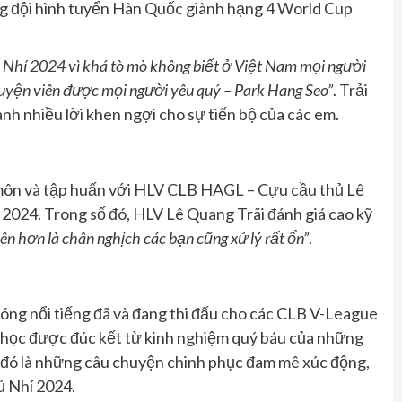
ng đội hình tuyển Hàn Quốc giành hạng 4 World Cup
 Nhí 2024 vì khá tò mò không biết ở Việt Nam mọi người
luyện viên được mọi người yêu quý – Park Hang Seo”
. Trải
h nhiều lời khen ngợi cho sự tiến bộ của các em.
 môn và tập huấn với HLV CLB HAGL – Cựu cầu thủ Lê
 2024. Trong số đó, HLV Lê Quang Trãi đánh giá cao kỹ
ên hơn là chân nghịch các bạn cũng xử lý rất ổn”
.
bóng nổi tiếng đã và đang thi đấu cho các CLB V-League
ọc được đúc kết từ kinh nghiệm quý báu của những
h đó là những câu chuyện chinh phục đam mê xúc động,
ủ Nhí 2024.