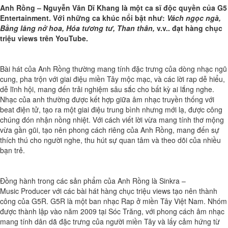
Anh Rồng – Nguyễn Văn Dĩ Khang là một ca sĩ độc quyền của G5
Entertainment. Với những ca khúc nổi bật như:
Vách ngọc ngà,
Bằng lăng nở hoa, Hóa tương tư, Than thân,
v.v.. đạt hàng chục
triệu views trên YouTube.
Bài hát của Anh Rồng thường mang tính đặc trưng của dòng nhạc ngũ
cung, pha trộn với giai điệu miền Tây mộc mạc, và các lời rap dễ hiểu,
dễ lĩnh hội, mang đến trải nghiệm sâu sắc cho bất kỳ ai lắng nghe.
Nhạc của anh thường được kết hợp giữa âm nhạc truyền thống với
beat điện tử, tạo ra một giai điệu trung bình nhưng mới lạ, được công
chúng đón nhận nồng nhiệt. Với cách viết lời vừa mang tính thơ mộng
vừa gần gũi, tạo nên phong cách riêng của Anh Rồng, mang đến sự
thích thú cho người nghe, thu hút sự quan tâm và theo dõi của nhiều
bạn trẻ.
Đồng hành trong các sản phẩm của Anh Rồng là Sinkra –
Music
P
roducer với các bài hát hàng chục triệu views tạo nên thành
công của G5R.
G5R là một ban nhạc Rap ở miền Tây Việt Nam. Nhóm
được thành lập vào năm 2009 tại Sóc Trăng, với phong cách âm nhạc
mang tính dân dã đặc trưng của người miền Tây và lấy cảm hứng từ