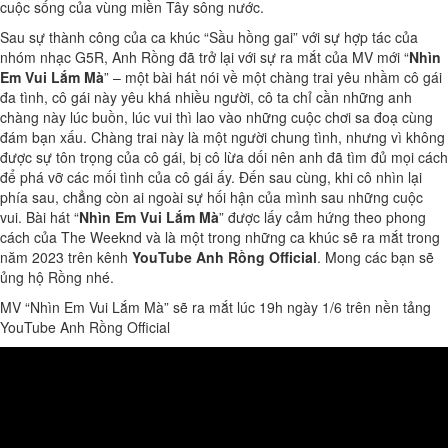
cuộc sống của vùng miền Tây sông nước.
Sau sự thành công của ca khúc “Sầu hồng gai” với sự hợp tác của
nhóm nhạc G5R, Anh Rồng đã trở lại với sự ra mắt của MV mới “
Nhìn
Em Vui Lắm Mà
” – một bài hát nói về một chàng trai yêu nhầm cô gái
đa tình, cô gái này yêu khá nhiều người, cô ta chỉ cần những anh
chàng này lúc buồn, lúc vui thì lao vào những cuộc chơi sa đoạ cùng
đám bạn xấu. Chàng trai này là một người chung tình, nhưng vì không
được sự tôn trọng của cô gái, bị cô lừa dối nên anh đã tìm đủ mọi cách
để phá vỡ các mối tình của cô gái ấy. Đến sau cùng, khi cô nhìn lại
phía sau, chẳng còn ai ngoài sự hối hận của mình sau những cuộc
vui. Bài hát “
Nhìn Em Vui Lắm Mà
” được lấy cảm hứng theo phong
cách của The Weeknd và là một trong những ca khúc sẽ ra mắt trong
năm 2023 trên kênh
YouTube Anh Rồng Official
. Mong các bạn sẽ
ủng hộ Rồng nhé.
MV “Nhìn Em Vui Lắm Mà” sẽ ra mắt lúc 19h ngày 1/6 trên nền tảng
YouTube Anh Rồng Official