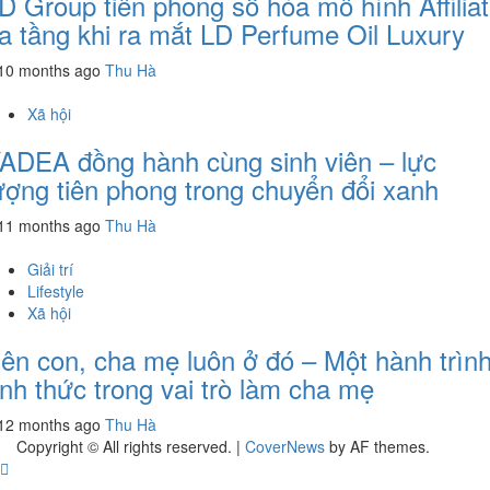
D Group tiên phong số hóa mô hình Affilia
a tầng khi ra mắt LD Perfume Oil Luxury
10 months ago
Thu Hà
Xã hội
ADEA đồng hành cùng sinh viên – lực
ượng tiên phong trong chuyển đổi xanh
11 months ago
Thu Hà
Giải trí
Lifestyle
Xã hội
ên con, cha mẹ luôn ở đó – Một hành trìn
ỉnh thức trong vai trò làm cha mẹ
12 months ago
Thu Hà
Copyright © All rights reserved.
|
CoverNews
by AF themes.