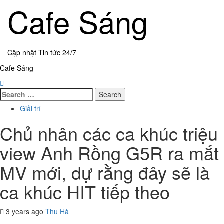
Skip
Cafe Sáng
to
content
Cập nhật Tin tức 24/7
Primary
Cafe Sáng
Menu
Search
for:
Giải trí
Chủ nhân các ca khúc triệu
view Anh Rồng G5R ra mắt
MV mới, dự rằng đây sẽ là
ca khúc HIT tiếp theo
3 years ago
Thu Hà