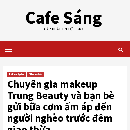
Skip
Cafe Sáng
to
content
CẬP NHẬT TIN TỨC 24/7
Primary
Menu
Lifestyle
Showbiz
Chuyên gia makeup
Trung Beauty và bạn bè
gửi bữa cơm ấm áp đến
người nghèo trước đêm
giao thừa