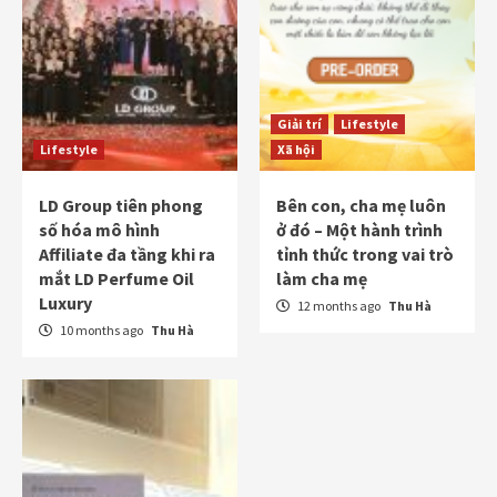
Giải trí
Lifestyle
Lifestyle
Xã hội
LD Group tiên phong
Bên con, cha mẹ luôn
số hóa mô hình
ở đó – Một hành trình
Affiliate đa tầng khi ra
tỉnh thức trong vai trò
mắt LD Perfume Oil
làm cha mẹ
Luxury
12 months ago
Thu Hà
10 months ago
Thu Hà