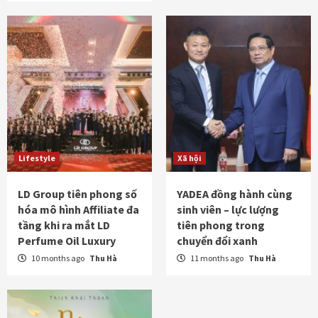
Lifestyle
Xã hội
LD Group tiên phong số
YADEA đồng hành cùng
hóa mô hình Affiliate đa
sinh viên – lực lượng
tầng khi ra mắt LD
tiên phong trong
Perfume Oil Luxury
chuyển đổi xanh
10 months ago
Thu Hà
11 months ago
Thu Hà