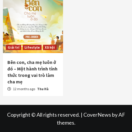
Giải trí
Lifestyle
Xã hội
Bên con, cha mẹ luôn ở
đó – Một hành trình tỉnh
thức trong vai trò làm
cha mẹ
12 months ago
Thu Hà
Copyright © All rights reserved.
|
CoverNews
by AF
themes.