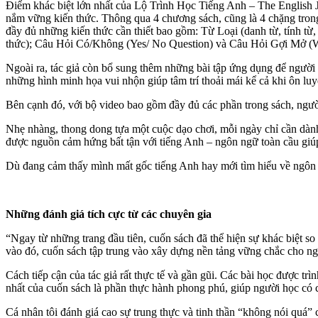
Điểm khác biệt lớn nhất của Lộ Trình Học Tiếng Anh – The English J
nắm vững kiến thức. Thông qua 4 chương sách, cũng là 4 chặng trong 
đầy đủ những kiến thức cần thiết bao gồm: Từ Loại (danh từ, tính 
thức); Câu Hỏi Có/Không (Yes/ No Question) và Câu Hỏi Gợi Mở (W
Ngoài ra, tác giả còn bổ sung thêm những bài tập ứng dụng để người h
những hình minh họa vui nhộn giúp tâm trí thoải mái kể cả khi ôn luy
Bên cạnh đó, với bộ video bao gồm đầy đủ các phần trong sách, ngườ
Nhẹ nhàng, thong dong tựa một cuộc dạo chơi, mỗi ngày chỉ cần dành
được nguồn cảm hứng bất tận với tiếng Anh – ngôn ngữ toàn cầu giúp b
Dù đang cảm thấy mình mất gốc tiếng Anh hay mới tìm hiểu về ngôn 
Những đánh giá tích cực từ các chuyên gia
“Ngay từ những trang đầu tiên, cuốn sách đã thể hiện sự khác biệt s
vào đó, cuốn sách tập trung vào xây dựng nền tảng vững chắc cho ngư
Cách tiếp cận của tác giả rất thực tế và gần gũi. Các bài học được trì
nhất của cuốn sách là phần thực hành phong phú, giúp người học có
Cá nhân tôi đánh giá cao sự trung thực và tinh thần “không nói quá” 