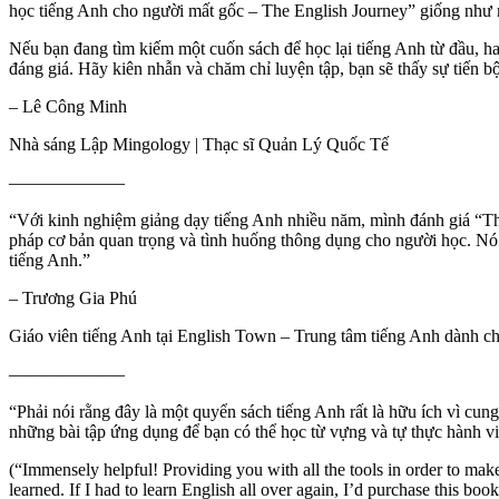
học tiếng Anh cho người mất gốc – The English Journey” giống như m
Nếu bạn đang tìm kiếm một cuốn sách để học lại tiếng Anh từ đầu, ha
đáng giá. Hãy kiên nhẫn và chăm chỉ luyện tập, bạn sẽ thấy sự tiến bộ
– Lê Công Minh
Nhà sáng Lập Mingology | Thạc sĩ Quản Lý Quốc Tế
——————–
“Với kinh nghiệm giảng dạy tiếng Anh nhiều năm, mình đánh giá “The
pháp cơ bản quan trọng và tình huống thông dụng cho người học. Nó
tiếng Anh.”
– Trương Gia Phú
Giáo viên tiếng Anh tại English Town – Trung tâm tiếng Anh dành ch
——————–
“Phải nói rằng đây là một quyển sách tiếng Anh rất là hữu ích vì cun
những bài tập ứng dụng để bạn có thể học từ vựng và tự thực hành vi
(“Immensely helpful! Providing you with all the tools in order to make
learned. If I had to learn English all over again, I’d purchase this book