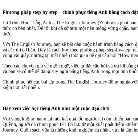
Phương pháp step-by-step – chinh phục tiếng Anh bằng cách đặt
Lộ Trình Học Tiếng Anh – The English Journey (Zenbooks phát hành)
thức cơ bản nhất. Để rồi khi đã sở hữu một nền móng vững chắc, bạn 
thức.
Với The English Journey, bạn sẽ bắt đầu cuộc hành trình bằng cách đ
và các thì cơ bản. Đây là cách học theo phương pháp step-by-step, rấ
vòng vài giây, nhưng lại mất nhiều thời gian để đặt câu hỏi “How man
Theo các chuyên gia về ngôn ngữ, việc tự đặt câu hỏi và trả lời bằng
và bạn sẽ có thể dễ dàng suy nghĩ bằng tiếng Anh trong mọi tình huố
Chinh phục hết các bài tập trong The English Journey đồng nghĩa với 
kiệm hơn rất nhiều.
Hãy xem việc học tiếng Anh như một cuộc dạo chơi
Vội vàng không mang lại một kết quả tốt, ngược lại còn khiến bạn c
Quỳnh, người đã chinh phục IELTS 8.0 từ một xuất phát điểm khiêm t
Journey. Cuốn sách vừa là những kinh nghiệm cá nhân, vừa là tâm hu