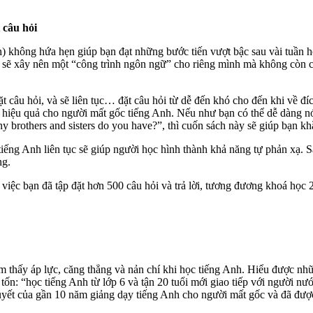
 câu hỏi
 không hứa hẹn giúp bạn đạt những bước tiến vượt bậc sau vài tuần h
sẽ xây nên một “công trình ngôn ngữ” cho riêng mình mà không còn cảm
ặt câu hỏi, và sẽ liên tục… đặt câu hỏi từ dễ đến khó cho đến khi về 
t hiệu quả cho người mất gốc tiếng Anh. Nếu như bạn có thể dễ dàng nói 
y brothers and sisters do you have?”, thì cuốn sách này sẽ giúp bạn k
 tiếng Anh liên tục sẽ giúp người học hình thành khả năng tự phản xạ. 
ng.
việc bạn đã tập đặt hơn 500 câu hỏi và trả lời, tương đương khoá học 2
ảm thấy áp lực, căng thẳng và nản chí khi học tiếng Anh. Hiểu được 
ốn: “học tiếng Anh từ lớp 6 và tận 20 tuổi mới giao tiếp với người n
yết của gần 10 năm giảng dạy tiếng Anh cho người mất gốc và đã được 