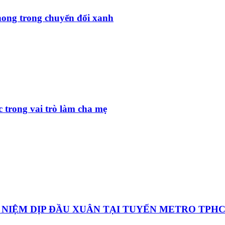
hong trong chuyển đổi xanh
c trong vai trò làm cha mẹ
 NIỆM DỊP ĐẦU XUÂN TẠI TUYẾN METRO TPH