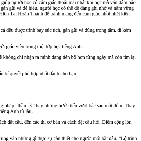
à giúp người học có cảm giác thoải mái nhất khi học mà vẫn đảm bảo
t gần gũi và dễ hiểu, người học có thể dễ dàng ghi nhớ và nắm vững
 Hiện Tại Hoàn Thành để tránh mang đến cảm giác nhồi nhét kiến
cả đều được trình bày súc tích, gần gũi và đúng trọng tâm, đi kèm
i giáo viên trong một lớp học tiếng Anh.
ẽ không chỉ nhận ra mình đang tiến bộ hơn từng ngày mà còn tìm lại
n bí quyết phù hợp nhất dành cho bạn.
ương pháp “thần kỳ” hay những bước tiến vượt bậc sau một đêm. Thay
iếng Anh từ lâu.
cách đặt câu, đến các thì cơ bản và cách đặt câu hỏi. Điểm cộng lớn
rung vào những gì thực sự cần thiết cho người mới bắt đầu. “Lộ trình