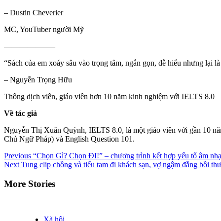
– Dustin Cheverier
MC, YouTuber người Mỹ
——————–
“Sách của em xoáy sâu vào trọng tâm, ngắn gọn, dễ hiểu nhưng lại là
– Nguyễn Trọng Hữu
Thông dịch viên, giáo viên hơn 10 năm kinh nghiệm với IELTS 8.0
Về tác giả
Nguyễn Thị Xuân Quỳnh, IELTS 8.0, là một giáo viên với gần 10 năm
Chủ Ngữ Pháp) và English Question 101.
Continue
Previous
“Chọn Gì? Chọn ĐI!” – chương trình kết hợp yếu tố âm nh
Next
Tung clip chồng và tiểu tam đi khách sạn, vợ ngậm đắng bồi th
Reading
More Stories
Xã hội