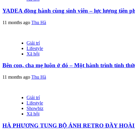
YADEA đồng hành cùng sinh viên – lực lượng tiên p
11 months ago
Thu Hà
Giải trí
Lifestyle
Xã hội
Bên con, cha mẹ luôn ở đó – Một hành trình tỉnh thứ
11 months ago
Thu Hà
Giải trí
Lifestyle
Showbiz
Xã hội
HÀ PHƯƠNG TUNG BỘ ẢNH RETRO ĐẦY HOÀI