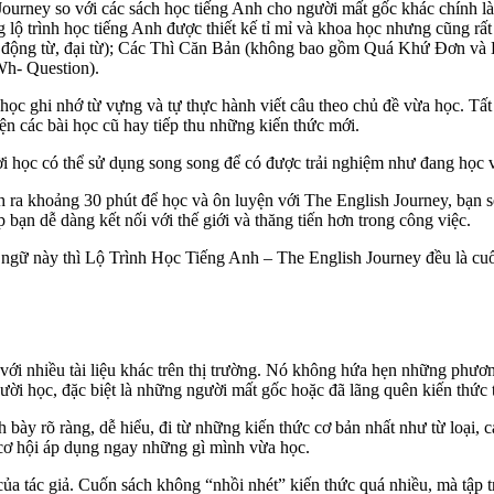
ourney so với các sách học tiếng Anh cho người mất gốc khác chính l
lộ trình học tiếng Anh được thiết kế tỉ mỉ và khoa học nhưng cũng rấ
từ, động từ, đại từ); Các Thì Căn Bản (không bao gồm Quá Khứ Đơn và
h- Question).
ọc ghi nhớ từ vựng và tự thực hành viết câu theo chủ đề vừa học. Tất 
ện các bài học cũ hay tiếp thu những kiến thức mới.
i học có thể sử dụng song song để có được trải nghiệm như đang học vớ
 ra khoảng 30 phút để học và ôn luyện với The English Journey, bạn s
ạn dễ dàng kết nối với thế giới và thăng tiến hơn trong công việc.
ngữ này thì Lộ Trình Học Tiếng Anh – The English Journey đều là cuố
o với nhiều tài liệu khác trên thị trường. Nó không hứa hẹn những ph
ời học, đặc biệt là những người mất gốc hoặc đã lãng quên kiến thức t
nh bày rõ ràng, dễ hiểu, đi từ những kiến thức cơ bản nhất như từ loại, 
 cơ hội áp dụng ngay những gì mình vừa học.
của tác giả. Cuốn sách không “nhồi nhét” kiến thức quá nhiều, mà tập t