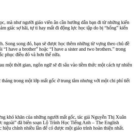
ọc, mà như người giáo viên ân cần hướng dẫn bạn đi từ những kiến
 giác sợ hãi, tự ti hay mất đi động lực học tập do bị “hổng” kiến
đích. Song song đó, bạn sẽ được học thêm những từ vựng theo chủ đề
“I have a brother” hoặc “I have a sister and two brothers.” trong
hắc phục điều đó và hơn thế nữa.
Sau một thời gian, ngôn ngữ sẽ đi sâu vào tiềm thức một cách tự nhiên
 tháng trong một lớp mất gốc ở trung tâm nhưng với một chi phí tiết
những khó khăn của những người mất gốc, tác giả Nguyễn Thị Xuân
ước ngoài” đã biên soạn Lộ Trình Học Tiếng Anh – The English
hiệu chỉnh nhiều lần để có được một giáo trình hoàn thiện nhất.