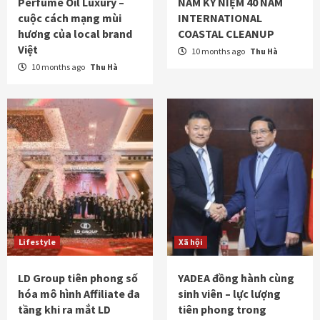
Perfume Oil Luxury –
NAM KỶ NIỆM 40 NĂM
cuộc cách mạng mùi
INTERNATIONAL
hương của local brand
COASTAL CLEANUP
Việt
10 months ago
Thu Hà
10 months ago
Thu Hà
Lifestyle
Xã hội
LD Group tiên phong số
YADEA đồng hành cùng
hóa mô hình Affiliate đa
sinh viên – lực lượng
tầng khi ra mắt LD
tiên phong trong