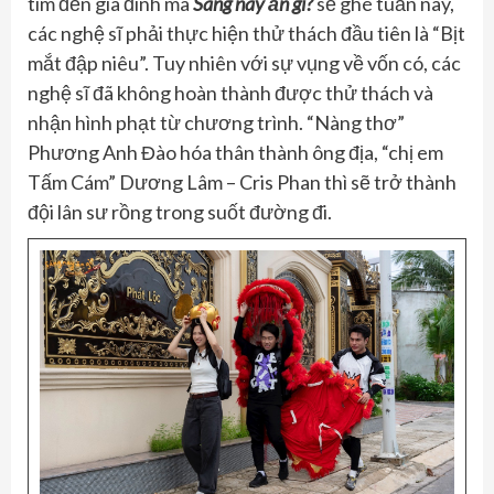
tìm đến gia đình mà
Sáng nay ăn gì?
sẽ ghé tuần này,
các nghệ sĩ phải thực hiện thử thách đầu tiên là “Bịt
mắt đập niêu”. Tuy nhiên với sự vụng về vốn có, các
nghệ sĩ đã không hoàn thành được thử thách và
nhận hình phạt từ chương trình. “Nàng thơ”
Phương Anh Đào hóa thân thành ông địa, “chị em
Tấm Cám” Dương Lâm – Cris Phan thì sẽ trở thành
đội lân sư rồng trong suốt đường đi.