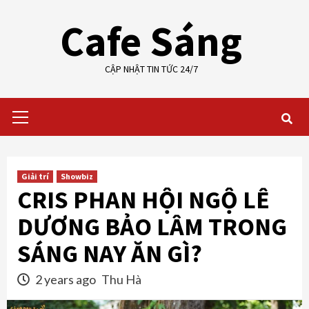
Skip
Cafe Sáng
to
content
CẬP NHẬT TIN TỨC 24/7
Primary
Menu
Giải trí
Showbiz
CRIS PHAN HỘI NGỘ LÊ
DƯƠNG BẢO LÂM TRONG
SÁNG NAY ĂN GÌ?
2 years ago
Thu Hà