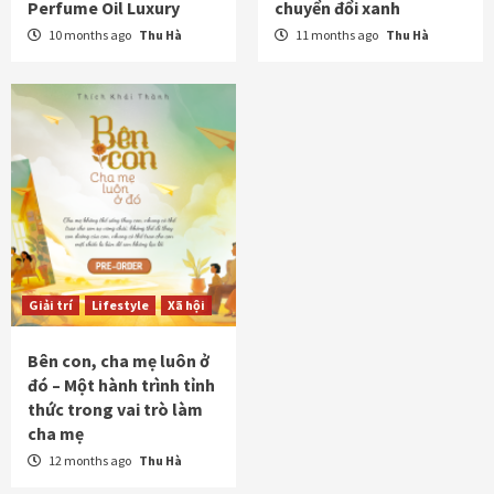
Perfume Oil Luxury
chuyển đổi xanh
10 months ago
Thu Hà
11 months ago
Thu Hà
Giải trí
Lifestyle
Xã hội
Bên con, cha mẹ luôn ở
đó – Một hành trình tỉnh
thức trong vai trò làm
cha mẹ
12 months ago
Thu Hà