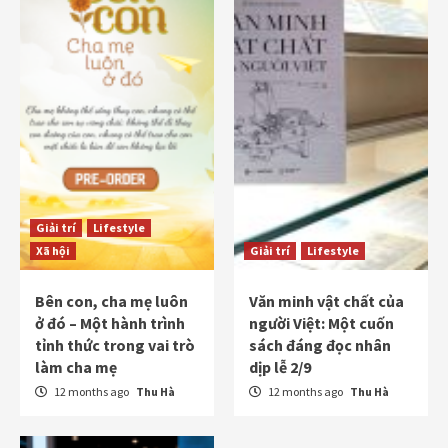
Giải trí
Lifestyle
Xã hội
Giải trí
Lifestyle
Bên con, cha mẹ luôn
Văn minh vật chất của
ở đó – Một hành trình
người Việt: Một cuốn
tỉnh thức trong vai trò
sách đáng đọc nhân
làm cha mẹ
dịp lễ 2/9
12 months ago
Thu Hà
12 months ago
Thu Hà