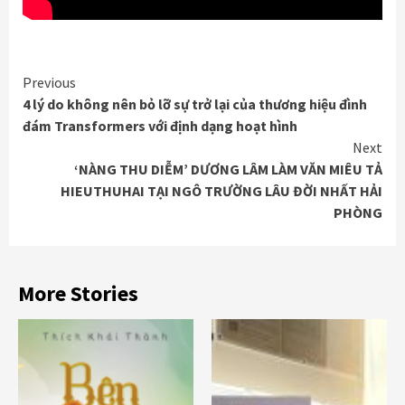
Continue
Previous
4 lý do không nên bỏ lỡ sự trở lại của thương hiệu đình
Reading
đám Transformers với định dạng hoạt hình
Next
‘NÀNG THU DIỄM’ DƯƠNG LÂM LÀM VĂN MIÊU TẢ
HIEUTHUHAI TẠI NGÔ TRƯỜNG LÂU ĐỜI NHẤT HẢI
PHÒNG
More Stories