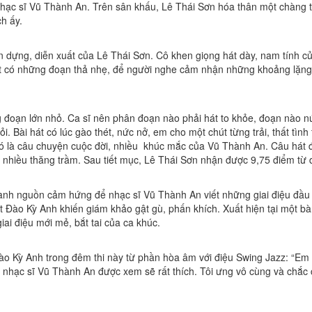
hạc sĩ Vũ Thành An. Trên sân khấu, Lê Thái Sơn hóa thân một chàng t
ch ấy.
dựng, diễn xuất của Lê Thái Sơn. Cô khen giọng hát dày, nam tính của
hát có những đoạn thả nhẹ, để người nghe cảm nhận những khoảng lặng
 đoạn lớn nhỏ. Ca sĩ nên phân đoạn nào phải hát to khỏe, đoạn nào n
 Bài hát có lúc gào thét, nức nở, em cho một chút từng trải, thất tìn
nó là câu chuyện cuộc đời, nhiều khúc mắc của Vũ Thành An. Câu hát 
a nhiều thăng trầm. Sau tiết mục, Lê Thái Sơn nhận được 9,75 điểm t
thành nguồn cảm hứng để nhạc sĩ Vũ Thành An viết những giai điệu đầu 
Đào Kỳ Anh khiến giám khảo gật gù, phấn khích. Xuất hiện tại một bà
ai điệu mới mẻ, bắt tai của ca khúc.
ào Kỳ Anh trong đêm thi này từ phần hòa âm với điệu Swing Jazz: “Em 
nhạc sĩ Vũ Thành An được xem sẽ rất thích. Tôi ưng vô cùng và chắc c