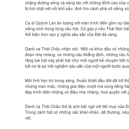
chặng đường sống và sáng tác với những đỉnh cao của n
bị trói chặt với nỗi khổ sầu. Anh tìm cách phá vỡ xiềng xí
Ca sĩ Quỳnh Lan ấn tượng với màn trình diễn gồm sự dàn 
xiềng xích trong từng câu hát. Cô góp ý nếu Thái Sơn 
thể hiện trọn vẹn ý nghĩa sâu sắc của Đời đá vàng.
Danh ca Thái Châu nhận xét: “Mỗi ca khúc đều có những
đoạn nhẹ nhàng, có những câu khẳng định, những câu hỏi.
rằng bài hát này phải hát như một người kể chuyện bởi 
bởi nó là sự trải nghiệm sâu sắc của một người bước qu
Mối tình học trò trong sáng, thuần khiết đầu đời đã trở 
nhưng man mác, những giai điệu mượt mà cùng tiếng hát 
đẹp trình diễn những vũ điệu nhẹ nhàng, hoà quyện với gi
Danh ca Thái Châu thổ lộ anh bất ngờ với tiết mục của Đ
Trong cách hát có những nấc khàn khàn, dễ thương, nếu 
xét.