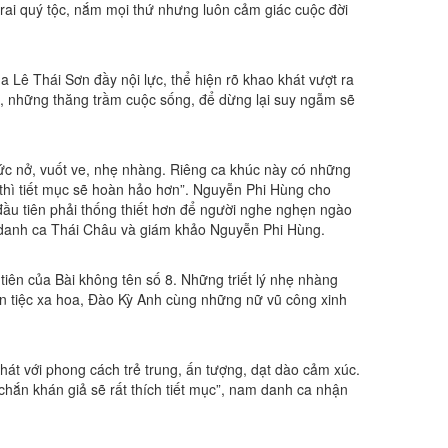
rai quý tộc, nắm mọi thứ nhưng luôn cảm giác cuộc đời
 Lê Thái Sơn đầy nội lực, thể hiện rõ khao khát vượt ra
, những thăng trầm cuộc sống, để dừng lại suy ngẫm sẽ
ức nở, vuốt ve, nhẹ nhàng. Riêng ca khúc này có những
h thì tiết mục sẽ hoàn hảo hơn”. Nguyễn Phi Hùng cho
đầu tiên phải thống thiết hơn để người nghe nghẹn ngào
ừ danh ca Thái Châu và giám khảo Nguyễn Phi Hùng.
tiên của Bài không tên số 8. Những triết lý nhẹ nhàng
n tiệc xa hoa, Đào Kỳ Anh cùng những nữ vũ công xinh
hát với phong cách trẻ trung, ấn tượng, dạt dào cảm xúc.
hắn khán giả sẽ rất thích tiết mục”, nam danh ca nhận