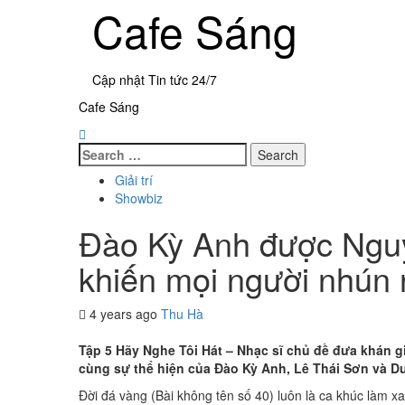
Skip
Cafe Sáng
to
content
Cập nhật Tin tức 24/7
Primary
Cafe Sáng
Menu
Search
for:
Giải trí
Showbiz
Đào Kỳ Anh được Nguyễ
khiến mọi người nhún
4 years ago
Thu Hà
Tập 5 Hãy Nghe Tôi Hát – Nhạc sĩ chủ đề đưa khán g
cùng sự thể hiện của Đào Kỳ Anh, Lê Thái Sơn và 
Đời đá vàng (Bài không tên số 40) luôn là ca khúc làm x