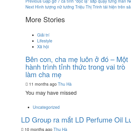
Continue
Previous
Gặp gỡ 7 cá tính “độc lạ” sắp quậy tưng màn Ne
Next
Hình tượng nữ tướng Triệu Thị Trinh tái hiện trên 
Reading
More Stories
Giải trí
Lifestyle
Xã hội
Bên con, cha mẹ luôn ở đó – Một
hành trình tỉnh thức trong vai trò
làm cha mẹ
11 months ago
Thu Hà
You may have missed
Uncategorized
LD Group ra mắt LD Perfume Oil Lu
10 months ago
Thu Hà