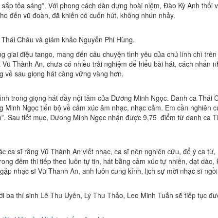
sắp tỏa sáng”. Với phong cách dàn dựng hoài niệm, Đào Kỳ Anh thổi v
cho đến vũ đoàn, đã khiến cô cuốn hút, không nhún nhảy.
a Thái Châu và giám khảo Nguyễn Phi Hùng.
 giai điệu tango, mang đến câu chuyện tình yêu của chú lính chì trê
a Vũ Thành An, chưa có nhiều trải nghiệm để hiểu bài hát, cách nhấn
ng về sau giọng hát càng vững vàng hơn.
ình trong giọng hát đầy nội tâm của Dương Minh Ngọc. Danh ca Thái C
ơng Minh Ngọc tiến bộ về cảm xúc âm nhạc, nhạc cảm. Em cần nghiên cứu 
hiền”. Sau tiết mục, Dương Minh Ngọc nhận được 9,75 điểm từ danh ca
 ca sĩ rằng Vũ Thành An viết nhạc, ca sĩ nên nghiên cứu, để ý ca từ, 
trong đêm thi tiếp theo luôn tự tin, hát bằng cảm xúc tự nhiên, dạt dào
gặp nhạc sĩ Vũ Thanh An, anh luôn cung kính, lịch sự mời nhạc sĩ ngồi
i ba thí sinh Lê Thu Uyên, Lý Thu Thảo, Leo Minh Tuấn sẽ tiếp tục đư