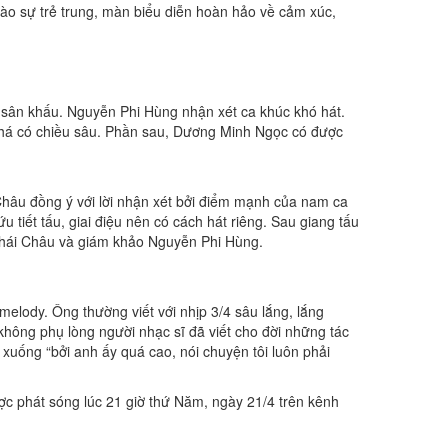
ào sự trẻ trung, màn biểu diễn hoàn hảo về cảm xúc,
n sân khấu. Nguyễn Phi Hùng nhận xét ca khúc khó hát.
 nhá có chiều sâu. Phần sau, Dương Minh Ngọc có được
hâu đồng ý với lời nhận xét bởi điểm mạnh của nam ca
tiết tấu, giai điệu nên có cách hát riêng. Sau giang tấu
 Thái Châu và giám khảo Nguyễn Phi Hùng.
melody. Ông thường viết với nhịp 3/4 sâu lắng, lắng
, không phụ lòng người nhạc sĩ đã viết cho đời những tác
 xuống “bởi anh ấy quá cao, nói chuyện tôi luôn phải
ợc phát sóng lúc 21 giờ thứ Năm, ngày 21/4 trên kênh