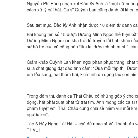
Nguyễn Phi Hùng nhận xét Đào Kỳ Anh là “một nữ hoàng 
cách xử lý bài hát. Ca sĩ Quỳnh Lan cũng dành lời khen 
Sau tiết mục, Đào Kỳ Anh nhận được 10 điểm từ danh c
Bài không tên số 15 được Dương Minh Ngọc thể hiện bằng
Dương Minh Ngọc còn khá trẻ để truyền tải tình khúc củ
sự hỗ trợ của vũ công nên “tìm lại được chính mình”, cà
Giám khảo Quỳnh Lan khen ngợi phần phục trang, chất t
sĩ là chất giọng dạt dào tình cảm: “Qua mỗi tập thi, Dư
em tỏa sáng, hát thấm bài, kịch tính dù động tác còn 
Trong đêm thi, danh ca Thái Châu có những góp ý cho các
đọng, hát phải xuất phát từ trái tim. Anh mong các ca sĩ 
phẩm tuyệt vời. Thái Châu cũng chia sẻ niềm vui mỗi khi 
ngước lên”.
Tập 6 Hãy Nghe Tôi Hát – chủ đề nhạc sĩ Vũ Thành An vớ
THVL1.