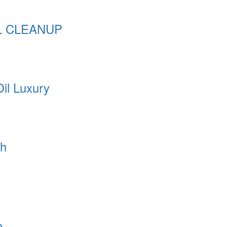
L CLEANUP
Oil Luxury
nh
ẹ