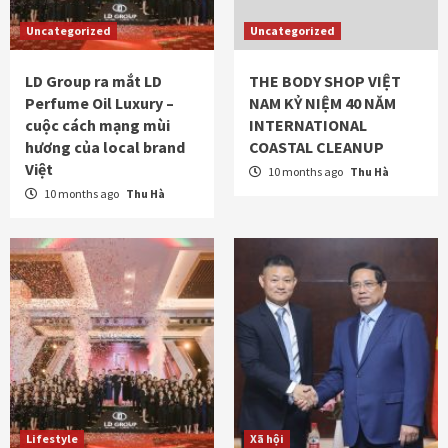
Uncategorized
Uncategorized
LD Group ra mắt LD
THE BODY SHOP VIỆT
Perfume Oil Luxury –
NAM KỶ NIỆM 40 NĂM
cuộc cách mạng mùi
INTERNATIONAL
hương của local brand
COASTAL CLEANUP
Việt
10 months ago
Thu Hà
10 months ago
Thu Hà
Lifestyle
Xã hội