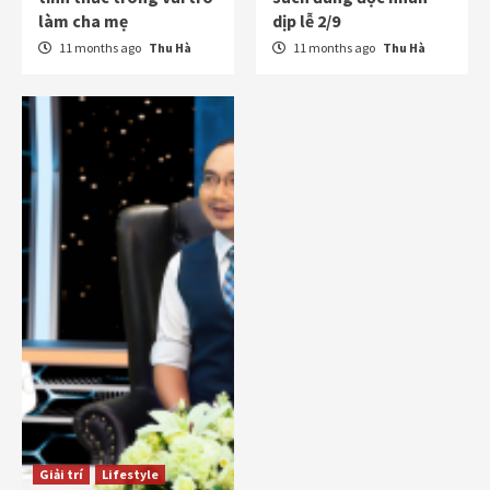
làm cha mẹ
dịp lễ 2/9
11 months ago
Thu Hà
11 months ago
Thu Hà
Giải trí
Lifestyle