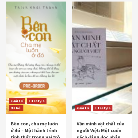
Giải trí
Lifestyle
Xã hội
Giải trí
Lifestyle
Bên con, cha mẹ luôn
Văn minh vật chất của
ở đó – Một hành trình
người Việt: Một cuốn
tỉnh thức trong vai trò
sách đáng đọc nhân