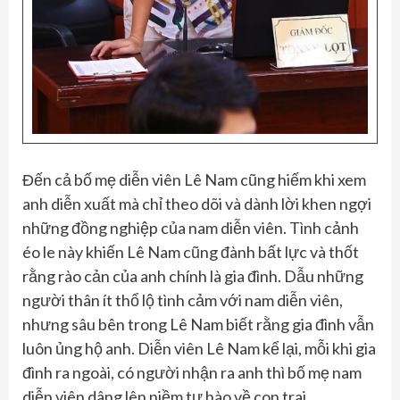
Đến cả bố mẹ diễn viên Lê Nam cũng hiếm khi xem
anh diễn xuất mà chỉ theo dõi và dành lời khen ngợi
những đồng nghiệp của nam diễn viên. Tình cảnh
éo le này khiến Lê Nam cũng đành bất lực và thốt
rằng rào cản của anh chính là gia đình. Dẫu những
người thân ít thổ lộ tình cảm với nam diễn viên,
nhưng sâu bên trong Lê Nam biết rằng gia đình vẫn
luôn ủng hộ anh. Diễn viên Lê Nam kể lại, mỗi khi gia
đình ra ngoài, có người nhận ra anh thì bố mẹ nam
diễn viên dâng lên niềm tự hào về con trai.