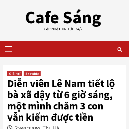
Skip
Cafe Sáng
to
content
CẬP NHẬT TIN TỨC 24/7
Primary
Menu
Giải trí
Showbiz
Diễn viên Lê Nam tiết lộ
bà xã dậy từ 6 giờ sáng,
một mình chăm 3 con
vẫn kiếm được tiền
2 years ago
Thu Hà