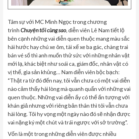
Tâm sự với MC Minh Ngọc trong chương
trình
Chuyện tối cùng sao
, diễn viên Lê Nam tiết lộ
bên cạnh những vai diễn quen thuộc mang màu sắc
hài hước hay chú xe ôm, tài xế xe ba gác, chàng trai
bán vé số thì anh muốn thử sức với những nhân vật
mới lạ, khác biệt như soái ca, giám đốc, nhân vật có
vị thể, gia sản khủng… Nam diễn viên bộc bạch:
“Thật ra từ đó đến nay, tôi vẫn chưa có một vai diễn
nào cảm thấy hài lòng mà quanh quẩn với những vai
quen thuộc. Những vai diễn ấy có thể ấn tượng với
khán giả nhưng với riêng bản thân thì tôi vẫn chưa
hài lòng. Tôi hy vọng một ngày nào đó sẽ nhận được
vai nặng ký một chút và trái ngược với sở trường”.
Vốn là một trong những diễn viên được nhiều