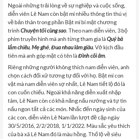
Ngoài những trải lòng về sự nghiệp và cuộc sống,
diễn viên Lê Nam còn bật mí nhiều thông tin thú vị
về bản thân trong phần Bật mí bí mật chương
trình
Chuyện tối cùng sao
. Theo nam diễn viên, 3 bộ
phim truyền hình mà anh từng tham gia là
Quý bà
lắm chiêu
,
Mẹ ghẻ
,
Đua nhau làm giàu
. Vở kịch đầu
tiên mà anh góp mặt có tên là
Đình cõi âm
.
Riêng những người không thích nam diễn viên, anh
chọn cách đối xử tương tự đối với họ. Bật mí con
vật mà nam diễn viên sợ nhất, Lê Nam tiết lộ đó là
con cuốn chiếu. Ngoài khả năng diễn xuất nhập
tâm, Lê Nam còn có khả năng nấu nướng và tự tin
nấu ngon tất cả các món. Nhắc đến ngày sinh của
các con, diễn viên Lê Nam lần lượt đề cập ngày
30/5/2016, 2/2/2018, 1/1/2022. Màu sắc yêu thích
của bà xã Lê Nam đó là màu hồng. Thổ lộ về siêu