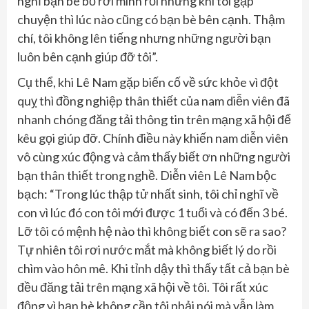
nghĩ bạn bè bỏ rơi mình rồi nhưng khi tôi gặp
chuyện thì lúc nào cũng có bạn bè bên cạnh. Thậm
chí, tôi không lên tiếng nhưng những người bạn
luôn bên cạnh giúp đỡ tôi”.
Cụ thể, khi Lê Nam gặp biến cố về sức khỏe vì đột
quỵ thì đồng nghiệp thân thiết của nam diễn viên đã
nhanh chóng đăng tải thông tin trên mạng xã hội để
kêu gọi giúp đỡ. Chính điều này khiến nam diễn viên
vô cùng xúc động và cảm thấy biết ơn những người
bạn thân thiết trong nghề. Diễn viên Lê Nam bộc
bạch: “Trong lúc thập tử nhất sinh, tôi chỉ nghĩ về
con vì lúc đó con tôi mới được 1 tuổi và có đến 3 bé.
Lỡ tôi có mệnh hệ nào thì không biết con sẽ ra sao?
Tự nhiên tôi rơi nước mắt mà không biết lý do rồi
chìm vào hôn mê. Khi tỉnh dậy thì thấy tất cả bạn bè
đều đăng tải trên mạng xã hội về tôi. Tôi rất xúc
động vì bạn bè không cần tôi phải nói mà vẫn làm