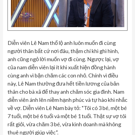
Diễn viên Lê Nam thổ lộ anh luôn muốn đi cùng
người thân bất cứ nơi đâu, thậm chí khi ghi hình,
anh cũng ngỏ lời muốn vợ đi cùng. Ngược lại, vợ
của nam diễn viên lại ít khi xuất hiện đồng hành
cùng anh vì bận chăm các con nhỏ. Chính vì điều
này, Lê Nam thường đưa hết tiền lương của bản
thân cho bà xã để thay anh chăm sóc gia đình. Nam
diễn viên ánh lên niềm hạnh phúc và tự hào khi nhắc
về vợ. Diễn viên Lê Nam bày tỏ: “Tôi có 3 bé, một bé
7 tuổi, một bé 6 tuổi và một bé 1 tuổi. Thật sự vợ tôi
rất giỏi, vừa chăm 3 bé, vừa kinh doanh mà không
thuê người giúp việc”.