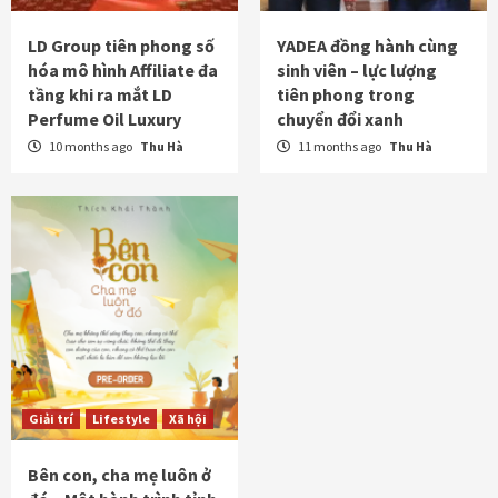
LD Group tiên phong số
YADEA đồng hành cùng
hóa mô hình Affiliate đa
sinh viên – lực lượng
tầng khi ra mắt LD
tiên phong trong
Perfume Oil Luxury
chuyển đổi xanh
10 months ago
Thu Hà
11 months ago
Thu Hà
Giải trí
Lifestyle
Xã hội
Bên con, cha mẹ luôn ở