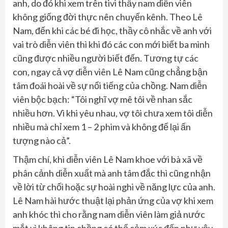
anh, do đó khi xem trên tivi thấy nam diễn viên
không giống đời thực nên chuyển kênh. Theo Lê
Nam, đến khi các bé đi học, thầy cô nhắc về anh với
vai trò diễn viên thì khi đó các con mới biết ba mình
cũng được nhiều người biết đến. Tương tự các
con, ngay cả vợ diễn viên Lê Nam cũng chẳng bận
tâm đoái hoài về sự nổi tiếng của chồng. Nam diễn
viên bộc bạch: “Tôi nghĩ vợ mê tôi về nhan sắc
nhiều hơn. Vì khi yêu nhau, vợ tôi chưa xem tôi diễn
nhiều mà chỉ xem 1 – 2 phim và không để lại ấn
tượng nào cả”.
Thậm chí, khi diễn viên Lê Nam khoe với bà xã về
phân cảnh diễn xuất mà anh tâm đắc thì cũng nhận
về lời từ chối hoặc sự hoài nghi về năng lực của anh.
Lê Nam hài hước thuật lại phản ứng của vợ khi xem
anh khóc thì cho rằng nam diễn viên làm giả nước
mắt vì không tin chồng có thể cảm xúc đến như vậy.