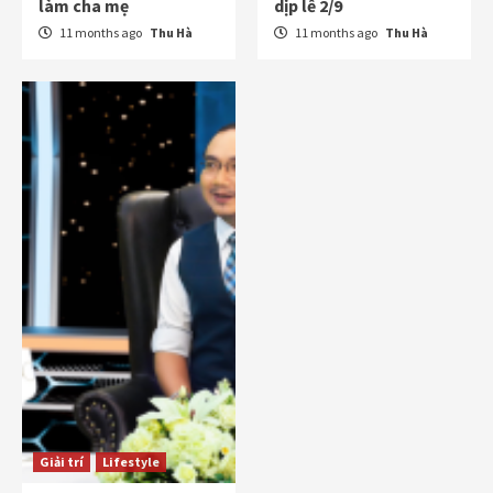
làm cha mẹ
dịp lễ 2/9
11 months ago
Thu Hà
11 months ago
Thu Hà
Giải trí
Lifestyle