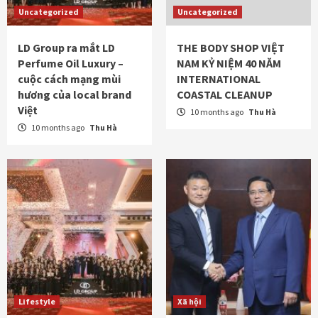
Uncategorized
Uncategorized
LD Group ra mắt LD
THE BODY SHOP VIỆT
Perfume Oil Luxury –
NAM KỶ NIỆM 40 NĂM
cuộc cách mạng mùi
INTERNATIONAL
hương của local brand
COASTAL CLEANUP
Việt
10 months ago
Thu Hà
10 months ago
Thu Hà
Lifestyle
Xã hội