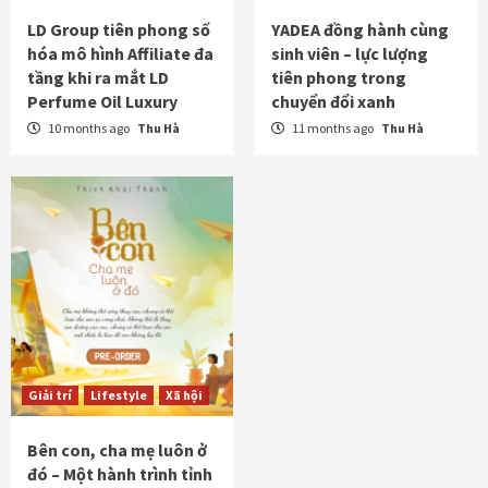
LD Group tiên phong số
YADEA đồng hành cùng
hóa mô hình Affiliate đa
sinh viên – lực lượng
tầng khi ra mắt LD
tiên phong trong
Perfume Oil Luxury
chuyển đổi xanh
10 months ago
Thu Hà
11 months ago
Thu Hà
Giải trí
Lifestyle
Xã hội
Bên con, cha mẹ luôn ở
đó – Một hành trình tỉnh