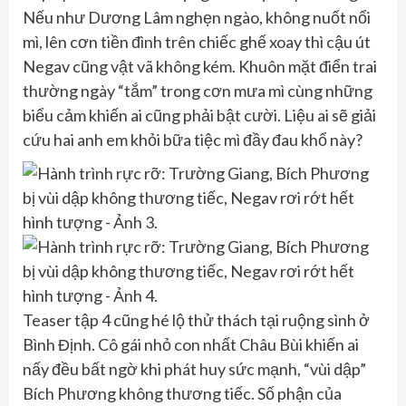
Nếu như Dương Lâm nghẹn ngào, không nuốt nổi
mì, lên cơn tiền đình trên chiếc ghế xoay thì cậu út
Negav cũng vật vã không kém. Khuôn mặt điển trai
thường ngày “tắm” trong cơn mưa mì cùng những
biểu cảm khiến ai cũng phải bật cười. Liệu ai sẽ giải
cứu hai anh em khỏi bữa tiệc mì đầy đau khổ này?
Teaser tập 4 cũng hé lộ thử thách tại ruộng sình ở
Bình Định. Cô gái nhỏ con nhất Châu Bùi khiến ai
nấy đều bất ngờ khi phát huy sức mạnh, “vùi dập”
Bích Phương không thương tiếc. Số phận của