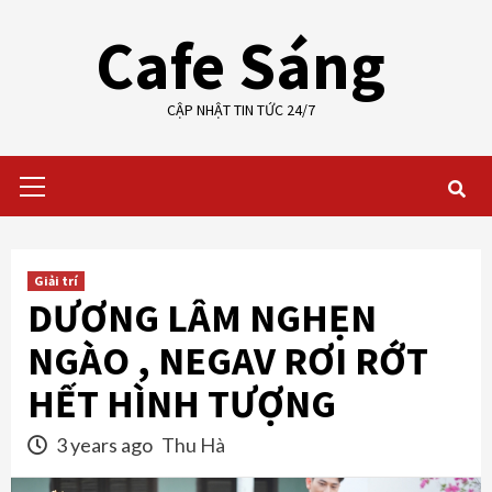
Skip
Cafe Sáng
to
content
CẬP NHẬT TIN TỨC 24/7
Primary
Menu
Giải trí
DƯƠNG LÂM NGHẸN
NGÀO , NEGAV RƠI RỚT
HẾT HÌNH TƯỢNG
3 years ago
Thu Hà