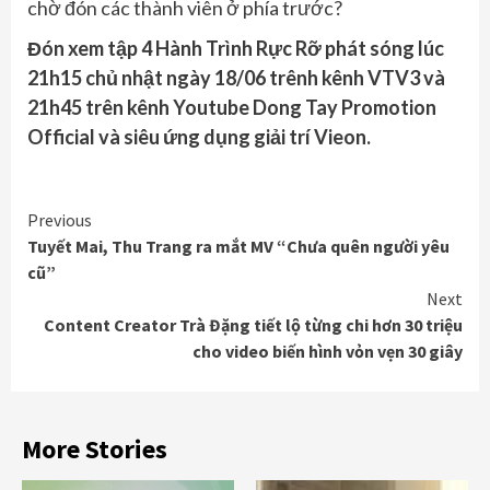
chờ đón các thành viên ở phía trước?
Đón xem tập 4 Hành Trình Rực Rỡ phát sóng lúc
21h15 chủ nhật ngày 18/06 trênh kênh VTV3 và
21h45 trên kênh Youtube Dong Tay Promotion
Official và siêu ứng dụng giải trí Vieon.
Continue
Previous
Tuyết Mai, Thu Trang ra mắt MV “Chưa quên người yêu
Reading
cũ”
Next
Content Creator Trà Đặng tiết lộ từng chi hơn 30 triệu
cho video biến hình vỏn vẹn 30 giây
More Stories