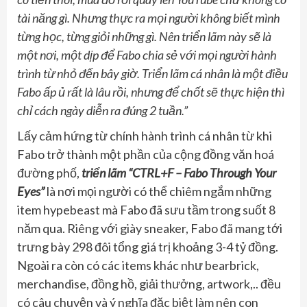
tài năng gì. Nhưng thực ra mọi người không biết mình
từng học, từng giỏi những gì. Nên triển lãm này sẽ là
một nơi, một dịp để Fabo chia sẻ với mọi người hành
trình từ nhỏ đến bây giờ. Triển lãm cá nhân là một điều
Fabo ấp ủ rất là lâu rồi, nhưng để chốt sẽ thực hiện thì
chỉ cách ngày diễn ra đúng 2 tuần.”
Lấy cảm hứng từ chính hành trình cá nhân từ khi
Fabo trở thành một phần của cộng đồng văn hoá
đường phố,
triển lãm “CTRL+F – Fabo Through Your
Eyes”
là nơi mọi người có thể chiêm ngắm những
item hypebeast mà Fabo đã sưu tầm trong suốt 8
năm qua. Riêng với giày sneaker, Fabo đã mang tới
trưng bày 298 đôi tổng giá trị khoảng 3-4 tỷ đồng.
Ngoài ra còn có các items khác như bearbrick,
merchandise, đồng hồ, giải thưởng, artwork,.. đều
có câu chuyện và ý nghĩa đặc biệt làm nên con