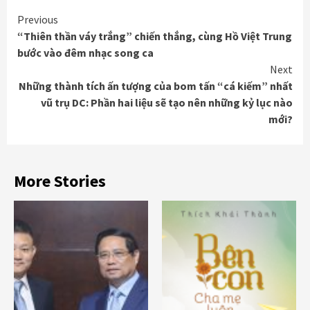
Continue
Previous
“Thiên thần váy trắng” chiến thắng, cùng Hồ Việt Trung
Reading
bước vào đêm nhạc song ca
Next
Những thành tích ấn tượng của bom tấn “cá kiếm” nhất
vũ trụ DC: Phần hai liệu sẽ tạo nên những kỷ lục nào
mới?
More Stories