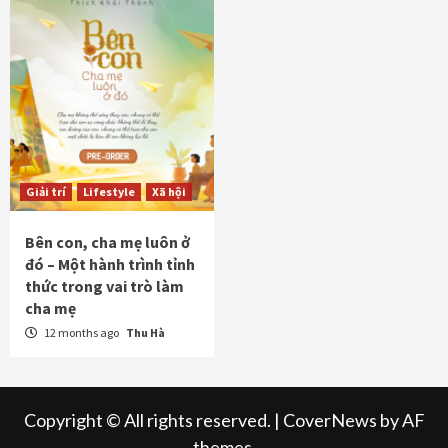
Giải trí
Lifestyle
Xã hội
Bên con, cha mẹ luôn ở
đó – Một hành trình tỉnh
thức trong vai trò làm
cha mẹ
12 months ago
Thu Hà
Copyright © All rights reserved.
|
CoverNews
by AF
themes.