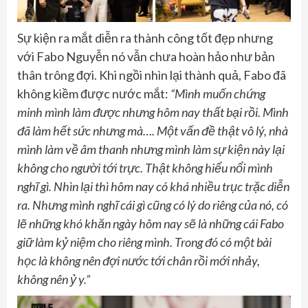
Sự kiện ra mắt diễn ra thành công tốt đẹp nhưng
với Fabo Nguyễn nó vẫn chưa hoàn hảo như bản
thân trông đợi. Khi ngồi nhìn lại thành quả, Fabo đã
không kiềm được nước mắt:
“Mình muốn chứng
minh mình làm được nhưng hôm nay thất bại rồi. Mình
đã làm hết sức nhưng mà…. Một vấn đề thật vô lý, nhà
mình làm về âm thanh nhưng mình làm sự kiện này lại
không cho người tới trực. Thật không hiểu nổi mình
nghĩ gì. Nhìn lại thì hôm nay có khá nhiều trục trặc diễn
ra. Nhưng mình nghĩ cái gì cũng có lý do riêng của nó, có
lẽ những khó khăn ngày hôm nay sẽ là những cái Fabo
giữ làm kỷ niệm cho riêng mình. Trong đó có một bài
học là không nên đợi nước tới chân rồi mới nhảy,
không nên ỷ y.”