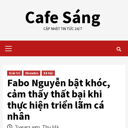
Skip
Cafe Sáng
to
content
CẬP NHẬT TIN TỨC 24/7
Primary
Menu
Giải trí
Showbiz
Xã hội
Fabo Nguyễn bật khóc,
cảm thấy thất bại khi
thực hiện triển lãm cá
nhân
3 years ago
Thu Hà