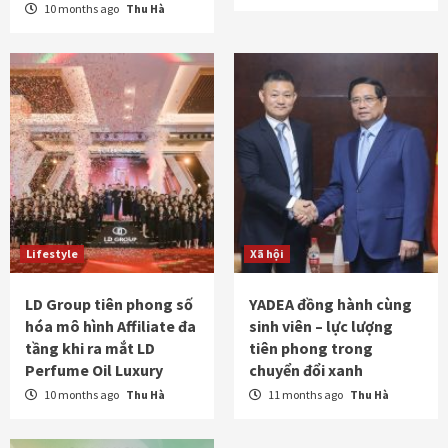
10 months ago
Thu Hà
Lifestyle
Xã hội
LD Group tiên phong số
YADEA đồng hành cùng
hóa mô hình Affiliate đa
sinh viên – lực lượng
tầng khi ra mắt LD
tiên phong trong
Perfume Oil Luxury
chuyển đổi xanh
10 months ago
Thu Hà
11 months ago
Thu Hà