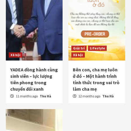
Giải trí
Lifestyle
Xã hội
Xã hội
YADEA đồng hành cùng
Bên con, cha mẹ luôn
sinh viên – lực lượng
ở đó – Một hành trình
tiên phong trong
tỉnh thức trong vai trò
chuyển đổi xanh
làm cha mẹ
11 months ago
Thu Hà
12 months ago
Thu Hà