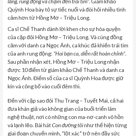
lắng, rung động và chạm đến trái tim”
. Giám khảo
Quỳnh Hoa bày tỏ sự tiếc nuối và đòi hỏi nhiều tình
cảm hơn từ Hồng Mơ – Triệu Long.
Ca sĩ Chế Thanh dành lời khen cho sự hòa quyện
của cặp đôi Hồng Mơ – Triệu Long. Và cùng đồng
cảm với danh ca Ngọc Ánh, ca khúc đã khiến trái tim
của anh rung động:
“Hai bạn ca, diễn rất hoàn chỉnh”
.
Sau phần nhận xét, Hồng Mơ – Triệu Long nhận
được 10 điểm từ giám khảo Chế Thanh và danh ca
Ngọc Ánh. Điểm số của ca sĩ Quỳnh Hoa được giữ
kín và công bố vào cuối đêm thi.
Đến với cặp sao đôi Thu Trang – Tuyết Mai, cả hai
đưa khán giả vào không gian của buổi triển lãm
nghệ thuật, nơi có những con ma-nơ-canh vô hồn
và lạnh lẽo. Bài hát
Con đường tôi
như thể hiện từng
giai đoạn chuyển mình, “lột xác” trở nên đầy sức