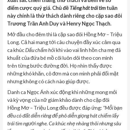
điểm cược quý giá. Chủ đề
Tiếng hát trái tim
tuần
này chính là thử thách dành riêng cho cặp sao đôi
Trương Trần Anh Duy và Henry Ngọc Thạch.
Mở đầu cho đêm thi là cặp sao đôi Hồng Mơ – Triệu
Long. Cả hai mang tới câu chuyện đầy xúc cảm qua
ca khúc
Dấu chấm hỏi
khi vào vai linh hồn cha mẹ đã
khuất của đứa bé mồ côi luôn dõi theo con mình
trên từng bước đường đời. Họ nhìn thấy được
những khó khăn, cô đơn mà con mình phải đối mặt
nhưng không có cách nào giúp được.
Danh ca Ngọc Ánh xúc động khi những mong mỏi
và kỳ vọng của nữ giám khảo dành cho cặp đôi
Hồng Mơ – Triệu Long đều được đáp ứng:
“Mỗi bạn
đều có đất diễn riêng để phô diễn giọng hát chiếm lấy
trái tim người nghe. Ca khúc nhẹ nhàng thôi nhưng sâu