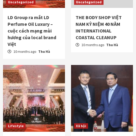
Uncategorized
Uncategorized
LD Group ra mắt LD
THE BODY SHOP VIỆT
Perfume Oil Luxury –
NAM KỶ NIỆM 40 NĂM
cuộc cách mạng mùi
INTERNATIONAL
hương của local brand
COASTAL CLEANUP
Việt
10 months ago
Thu Hà
10 months ago
Thu Hà
Lifestyle
Xã hội