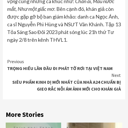
vọng
cùng những ca khúc như:
Chân ái, Màu nước
mắt, Như một giấc mơ
. Bên cạnh đó, khán giả còn
được gặp gỡ bộ ban giám khảo: danh ca Ngọc Ánh,
ca sĩ Nguyễn Phi Hùng và NSƯT Vân Khánh. Tập 13
Tỏa Sáng Sao Đôi 2023 phát sóng lúc 21h thứ Tư
ngày 2/8 trên kênh THVL1.
Continue
Previous
TRỌNG HIẾU LẦN ĐẦU ĐI PHÁT TỜ RƠI TẠI VIỆT NAM
Reading
Next
SIÊU PHẨM KINH DỊ MỚI NHẤT CỦA NHÀ A24 CHUẨN BỊ
GIEO RẮC NỖI ÁM ẢNH MỚI CHO KHÁN GIẢ
More Stories