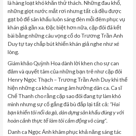
là hàng loạt khó khăn thử thách. Những đau khổ,
những giọt nước mắt rơi nhưng tất cả đều được
gạt bỏ để sân khấu luôn sáng đèn mỗi đêm phục vụ
khán giả gần xa. Đặc biệt hơn nữa, cặp đôi đã kết
bài bằng những câu vọng cổ do Trương Trần Anh
Duy tự tay chắp bút khiến khán giả nghe như xé
lòng.
Giám khảo Quỳnh Hoa dành lời khen cho sự can
đảm và quyết tâm của những bạn trẻ như cặp đôi
Henry Ngọc Thạch – Trương Trần Anh Duy khi thể
hiện những ca khúc mang âm hưởng dân ca. Ca sĩ
Chế Thanh cho rằng cặp sao đôi đang tự làm khó
mình nhưng sự cố gắng đã bù đắp lại tất cả:
“Hai
bạn khiến tôi nổi da gà, dàn dựng sân khấu đúng y với
hoàn cảnh thực tế làm tôi cảm động vô cùng”
.
Danh ca Ngọc Ánh khâm phục khả năng sáng tác