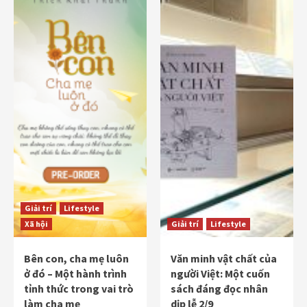
Giải trí
Lifestyle
Xã hội
Giải trí
Lifestyle
Bên con, cha mẹ luôn
Văn minh vật chất của
ở đó – Một hành trình
người Việt: Một cuốn
tỉnh thức trong vai trò
sách đáng đọc nhân
làm cha mẹ
dịp lễ 2/9