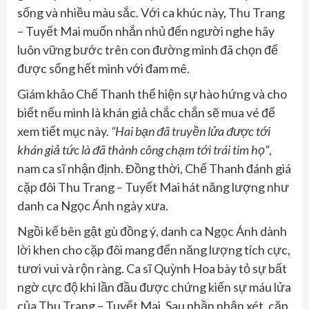
sống và nhiều màu sắc. Với ca khúc này, Thu Trang
– Tuyết Mai muốn nhắn nhủ đến người nghe hãy
luôn vững bước trên con đường mình đã chọn để
được sống hết mình với đam mê.
Giám khảo Chế Thanh thể hiện sự hào hứng và cho
biết nếu mình là khán giả chắc chắn sẽ mua vé để
xem tiết mục này.
“Hai bạn đã truyền lửa được tới
khán giả tức là đã thành công chạm tới trái tim họ”
,
nam ca sĩ nhận định. Đồng thời, Chế Thanh đánh giá
cặp đôi Thu Trang – Tuyết Mai hát năng lượng như
danh ca Ngọc Ánh ngày xưa.
Ngồi kế bên gật gù đồng ý, danh ca Ngọc Ánh dành
lời khen cho cặp đôi mang đến năng lượng tích cực,
tươi vui và rộn ràng. Ca sĩ Quỳnh Hoa bày tỏ sự bất
ngờ cực độ khi lần đầu được chứng kiến sự máu lửa
của Thu Trang – Tuyết Mai. Sau phần nhận xét, cặp