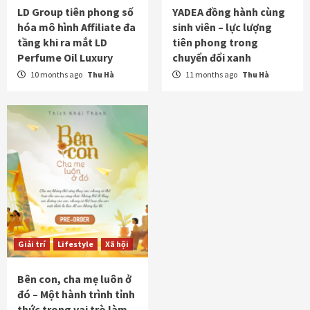
LD Group tiên phong số
YADEA đồng hành cùng
hóa mô hình Affiliate đa
sinh viên – lực lượng
tầng khi ra mắt LD
tiên phong trong
Perfume Oil Luxury
chuyển đổi xanh
10 months ago
Thu Hà
11 months ago
Thu Hà
Giải trí
Lifestyle
Xã hội
Bên con, cha mẹ luôn ở
đó – Một hành trình tỉnh
thức trong vai trò làm