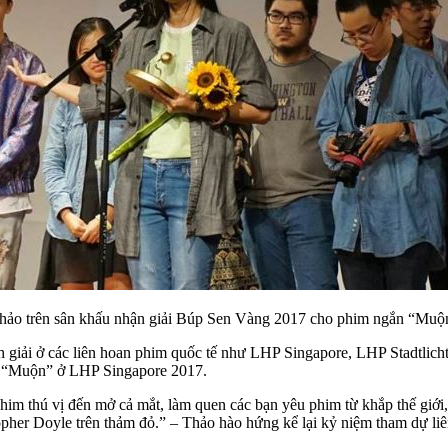
hảo trên sân khấu nhận giải Búp Sen Vàng 2017 cho phim ngắn “Muộ
h giải ở các liên hoan phim quốc tế như LHP Singapore, LHP Stadtlicht
im “Muộn” ở LHP Singapore 2017.
m thú vị đến mở cả mắt, làm quen các bạn yêu phim từ khắp thế giới,
opher Doyle trên thảm đỏ.” – Thảo hào hứng kể lại kỷ niệm tham dự li