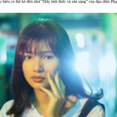
iêu biểu có thể kể đến như “Hãy tỉnh thức và sẵn sàng” của đạo diễn P