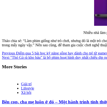
Nhiều nhà làm 
Thảo chia sẻ: “Làm phim giống như trò chơi, nhưng đó là một trò chơ
trong mấy ngày vậy.” Nên sau cùng, để tham gia cuộc chơi nghệ thuậ
Continue
Previous
Điểm qua 5 bài học kỹ năng sống hay dành cho trẻ từ gam
Next
“Thỏ Gà rà kho báu” là bộ phim hoạt hình duy nhất chiếu dịp ng
Reading
More Stories
Giải trí
Lifestyle
Xã hội
Bên con, cha mẹ luôn ở đó – Một hành trình tỉnh thứ