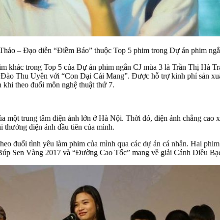
hảo – Đạo diễn “Điềm Báo” thuộc Top 5 phim trong Dự án phim ng
m khác trong Top 5 của Dự án phim ngắn CJ mùa 3 là Trần Thị Hà T
 Thu Uyên với “Con Dại Cái Mang”. Được hỗ trợ kinh phí sản xuất 
 khi theo đuổi môn nghệ thuật thứ 7.
ủa một trung tâm điện ảnh lớn ở Hà Nội. Thời đó, điện ảnh chẳng cao x
ải thưởng điện ảnh đầu tiên của mình.
theo đuổi tình yêu làm phim của mình qua các dự án cá nhân. Hai phi
 Búp Sen Vàng 2017 và “Đường Cao Tốc” mang về giải Cánh Diều Bạ