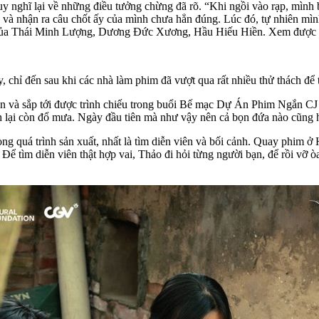
y nghĩ lại về những điều tưởng chừng đã rõ. “Khi ngồi vào rạp, mình
t, và nhận ra câu chốt ấy của mình chưa hẳn đúng. Lúc đó, tự nhiên mì
của Thái Minh Lượng, Dương Đức Xương, Hầu Hiếu Hiền. Xem được một
, chỉ đến sau khi các nhà làm phim đã vượt qua rất nhiều thử thách để 
 và sắp tới được trình chiếu trong buổi Bế mạc Dự Án Phim Ngắn CJ
ạnh lại còn đổ mưa. Ngày đầu tiên mà như vậy nên cả bọn đứa nào cũng 
ng quá trình sản xuất, nhất là tìm diễn viên và bối cảnh. Quay phim 
 Để tìm diễn viên thật hợp vai, Thảo đi hỏi từng người bạn, để rồi vỡ