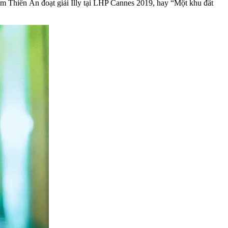
hạm Thiên Ân đoạt giải Illy tại LHP Cannes 2019, hay “Một khu đất