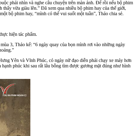
 buộc phải nhìn và nghe câu chuyện trên màn ảnh. Để rồi nếu bộ phim
nh thấy vừa giàu lên.” Đã xem qua nhiều bộ phim hay của thế giới,
 bộ phim hay, “mình có thể vui suốt một tuần”, Thảo chia sẻ.
thực hiện tác phẩm.
 mùa 3, Thảo kể: “6 ngày quay của bọn mình rơi vào những ngày
hoảng.”
ở Hưng Yên và Vĩnh Phúc, có ngày nữ đạo diễn phải chạy xe máy hơn
 òa hạnh phúc khi sau rất lâu bỗng tìm được gương mặt đúng như hình