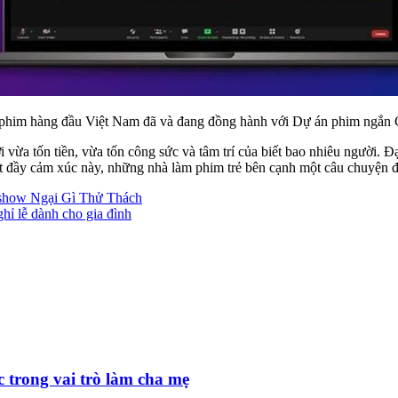
phim hàng đầu Việt Nam đã và đang đồng hành với Dự án phim ngắn 
i vừa tốn tiền, vừa tốn công sức và tâm trí của biết bao nhiêu người. 
t đầy cảm xúc này, những nhà làm phim trẻ bên cạnh một câu chuyện để 
eshow Ngại Gì Thử Thách
hỉ lễ dành cho gia đình
c trong vai trò làm cha mẹ