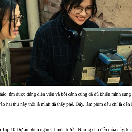
hảo, tìm được đúng diễn viên và bối cảnh cũng đã đủ khiến mình sung
vào hai thứ này thôi là mình đã thấy phê. Đấy, làm phim đâu chỉ là đế
o Top 10 Dự án phim ngắn CJ mùa trước. Nhưng cho đến mùa này, kịc