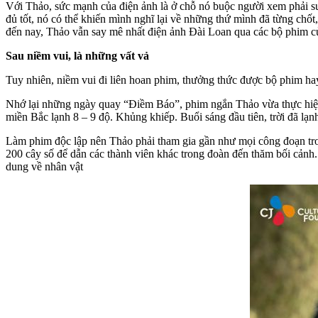
Với Thảo, sức mạnh của điện ảnh là ở chỗ nó buộc người xem phải su
đủ tốt, nó có thể khiến mình nghĩ lại về những thứ mình đã từng chố
đến nay, Thảo vẫn say mê nhất điện ảnh Đài Loan qua các bộ phim 
Sau niềm vui, là những vất vả
Tuy nhiên, niềm vui đi liên hoan phim, thưởng thức được bộ phim hay
Nhớ lại những ngày quay “Điềm Báo”, phim ngắn Thảo vừa thực hiện
miền Bắc lạnh 8 – 9 độ. Khủng khiếp. Buổi sáng đầu tiên, trời đã l
Làm phim độc lập nên Thảo phải tham gia gần như mọi công đoạn tro
200 cây số để dẫn các thành viên khác trong đoàn đến thăm bối cảnh.
dung về nhân vật