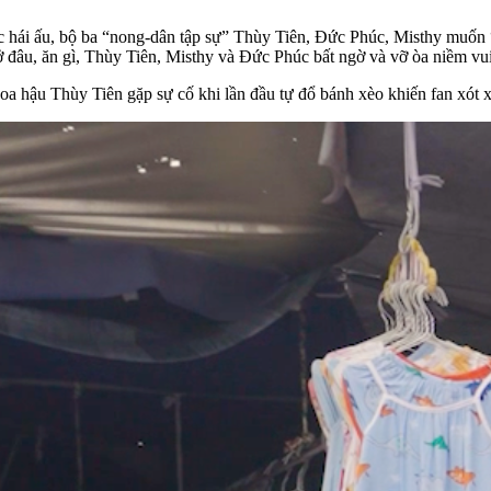
c hái ấu, bộ ba “nong-dân tập sự” Thùy Tiên, Đức Phúc, Misthy muốn “
ở đâu, ăn gì, Thùy Tiên, Misthy và Đức Phúc bất ngờ và vỡ òa niềm vui 