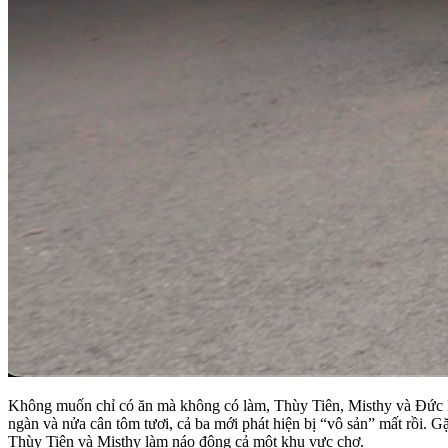
Không muốn chỉ có ăn mà không có làm, Thùy Tiên, Misthy và Đức Ph
ngàn và nửa cân tôm tươi, cả ba mới phát hiện bị “vô sản” mất rồi. 
Thùy Tiên và Misthy làm náo động cả một khu vực chợ.