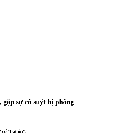
 gặp sự cố suýt bị phỏng
 cố “bất ổn”.