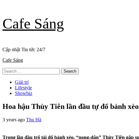
Skip
Cafe Sáng
to
content
Cập nhật Tin tức 24/7
Primary
Cafe Sáng
Menu
Search
for:
Giải trí
Lifestyle
Showbiz
Hoa hậu Thùy Tiên lần đầu tự đổ bánh xèo,
3 years ago
Thu Hà
Trong lần đầu trổ tài đổ bánh xèo, “nong-dân” Thùy Tiên gặp sự