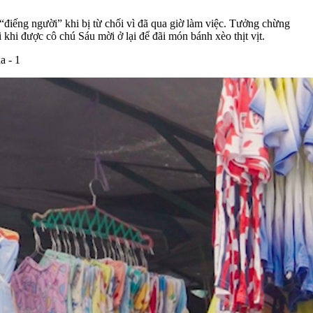
điếng người” khi bị từ chối vì đã qua giờ làm việc. Tưởng chừng
khi được cô chú Sáu mời ở lại để đãi món bánh xèo thịt vịt.