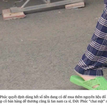
úc quyết định dùng hết số tiền đang có để mua thêm nguyên liệu đổ 
Gặp cô bán hàng dễ thương cũng là fan nam ca sĩ, Đức Phúc “chai mặt” 