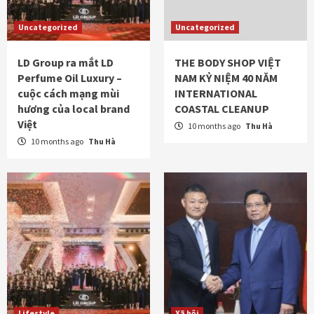
Uncategorized
Uncategorized
LD Group ra mắt LD
THE BODY SHOP VIỆT
Perfume Oil Luxury –
NAM KỶ NIỆM 40 NĂM
cuộc cách mạng mùi
INTERNATIONAL
hương của local brand
COASTAL CLEANUP
Việt
10 months ago
Thu Hà
10 months ago
Thu Hà
Lifestyle
Xã hội