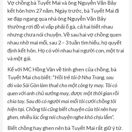
Vợ chồng bà Tuyết Mai và ông Nguyễn Văn Bảy
kết hôn hơn 27 năm. Ngày trước, bà Tuyết Mai đi
xe đạp ngang qua nhà ông Nguyễn Văn Bảy
thường rơi đồ vì vấp phải ổ gà, cả hai biết nhau
nhưng chưa nói chuyện. Về sau hai vợ chồng quen
nhau nhờ mai mối, sau 2 – 3 tuần tìm hiểu, họ quyết
định kết hôn. Họ có với nhau hai người con, một trai
và một gái.
Kể với MC Hồng Vân về tính ghen của chồng, bà
Tuyết Mai cho biết: “
Hồi
trẻ tôi
ở Nha Trang
, sau
đó
vào Sài Gòn làm thuê
cho một công ty may. T
ôi có
quen với anh chủ
xưởng may, được một thời gian
rồi
chia tay
. Sau
đó có người mai mối
tôi cưới
chồng
tôi
hiện tại. Chồng tôi cũng biết chuyện của tôi nên hay
ghen, n
hiều lúc
ổ
ng
nói chuyện nghe khó chịu lắm
”
.
Biết chồng hay ghen nên bà Tuyết Mai rất giữ ý tứ.