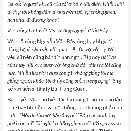
Bà kể:
“Người yêu cũ của tôi ở hẻm đối diện.
N
hiều khi
đi chợ
tôi
không dám đi qua
hẻm đó
, sợ chồng ghen,
nên phải đi đường khác”
.
Vợ chồng bà Tuyết Mai và ông Nguyễn Văn Bảy
Về phần ông Nguyễn Văn Bảy, ông hay bị gia đình,
dòng họ xì xầm về mối quan hệ của vợ với người
yêu cũ nên cũng bán tín bán nghi.
“
Họ hay nói “v
ợ
của mày hồi xưa quen với ông ch
ủ
đó
”
, đâm ra tôi cũng
bực
. N
hiều lúc nhìn đứa con gái không giống tôi mà
giống người khác,
tôi
thấy cũng buồn trong bụng”
, ông
kể với tiến sĩ tâm lý Bùi Hồng Quân.
Bà Tuyết Mai cho biết, lúc bà mang thai con gái đầu
lòng hay bị chồng và mẹ chồng nghĩ không phải con
ruột:
“Hồi đó
tôi
mới bầu ổng nói
“B
ầu con ai không
phải con tui
”. T
ôi nghĩ là chồng ghen thôi, tới ngày sanh