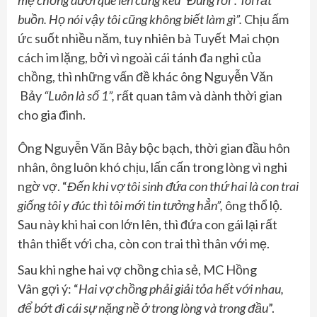
mẹ
chồng
dưới quê lên cũng
kêu “Đúng rồi”. Tôi rất
buồn. Họ nói vậy tôi cũng không biết làm gì”.
Chịu ấm
ức suốt nhiều năm, tuy nhiên bà Tuyết Mai chọn
cách im lặng, bởi vì ngoài cái tánh đa nghi của
chồng, thì những vấn đề khác ông Nguyễn Văn
Bảy
“L
uôn là số 1
”,
rất quan tâm và dành thời gian
cho gia đình.
Ông Nguyễn Văn Bảy bộc bạch, thời gian đầu hôn
nhân, ông luôn khó chịu, lấn cấn trong lòng vì nghi
ngờ vợ. “
Đ
ến khi
vợ tôi sinh đứa con thứ hai là
con trai
giống tôi
y đúc
thì
tôi
mới tin tưởng hẳn”
,
ông thổ lộ.
Sau này khi hai con lớn lên, thì đứa con gái lại rất
thân thiết với cha, còn con trai thì thân với mẹ.
Sau khi nghe hai vợ chồng chia sẻ, MC Hồng
Vân gợi ý: “
Hai vợ chồng phải giải tỏa hết với nhau,
để bớt đi cái sự nặng nề ở trong lòng và trong đầu
”.