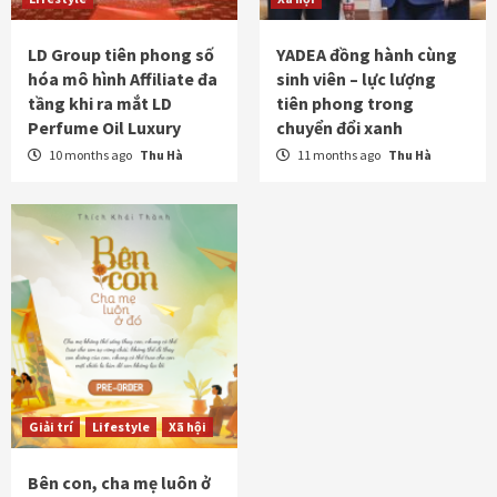
LD Group tiên phong số
YADEA đồng hành cùng
hóa mô hình Affiliate đa
sinh viên – lực lượng
tầng khi ra mắt LD
tiên phong trong
Perfume Oil Luxury
chuyển đổi xanh
10 months ago
Thu Hà
11 months ago
Thu Hà
Giải trí
Lifestyle
Xã hội
Bên con, cha mẹ luôn ở