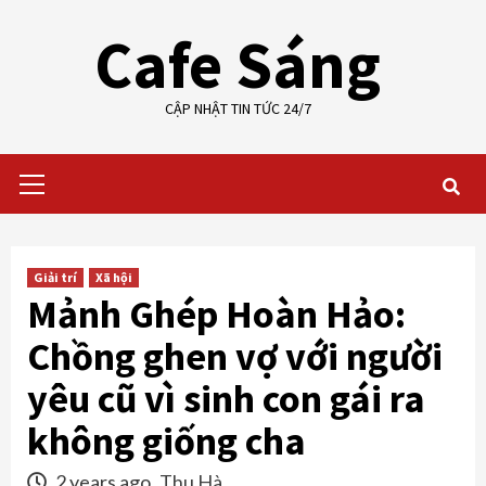
Skip
Cafe Sáng
to
content
CẬP NHẬT TIN TỨC 24/7
Primary
Menu
Giải trí
Xã hội
Mảnh Ghép Hoàn Hảo:
Chồng ghen vợ với người
yêu cũ vì sinh con gái ra
không giống cha
2 years ago
Thu Hà