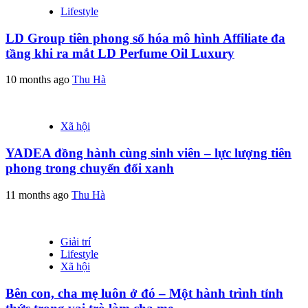
Lifestyle
LD Group tiên phong số hóa mô hình Affiliate đa
tầng khi ra mắt LD Perfume Oil Luxury
10 months ago
Thu Hà
Xã hội
YADEA đồng hành cùng sinh viên – lực lượng tiên
phong trong chuyển đổi xanh
11 months ago
Thu Hà
Giải trí
Lifestyle
Xã hội
Bên con, cha mẹ luôn ở đó – Một hành trình tỉnh