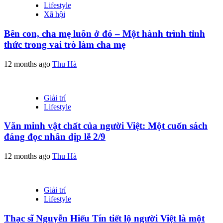
Lifestyle
Xã hội
Bên con, cha mẹ luôn ở đó – Một hành trình tỉnh
thức trong vai trò làm cha mẹ
12 months ago
Thu Hà
Giải trí
Lifestyle
Văn minh vật chất của người Việt: Một cuốn sách
đáng đọc nhân dịp lễ 2/9
12 months ago
Thu Hà
Giải trí
Lifestyle
Thạc sĩ Nguyễn Hiếu Tín tiết lộ người Việt là một