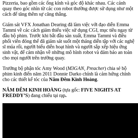
Pizzeria, bao gồm các ống kính và góc độ khác nhau. Các cảnh
quay theo góc nhìn từ các con robot thường được sử dụng như một
cách để tăng thêm sự căng thẳng.
Giám sát VFX Jonathan Dearing đã làm việc với đạo diễn Emma
Tammi về các cách giảm thiểu việc sử dụng CGI, mục tiêu ngay từ
đầu bộ phim. Trước khi bắt đầu sản xuất, Emma Tammi và điều
phối viên đóng thế đã giám sát suốt một tháng diễn tập với các nghệ
sĩ múa rối, người biểu diễn hoạt hình và người sắp xếp hiệu ứng
sinh vật, để cảm nhận về những mô hình robot và đảm bảo an toàn
cho mọi người trên trường quay.
Trưởng bộ phận tóc Amy Wood (
M3GAN, Preacher
) chia sẻ bộ
phim kinh điển năm 2011 Donnie Darko chính là cảm hứng chính
cho các thiết kế tóc của
Năm Đêm Kinh Hoàng
.
NĂM ĐÊM KINH HOÀNG
(tựa gốc:
FIVE NIGHTS AT
FREDDY’S
) đang chiếu tại rạp
.