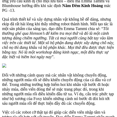
ứng yêu cầu kinh dị cho mọi lứa tuổi – điều mà Emma Tammi và
Blumhouse hướng đến khi xác định
Năm Đêm Kinh Hoàng
mác
PG -13.
Quá trình thiết kế và xây dựng nhân vật không hề dễ dàng, nhưng
ekip đã rất hài lòng khi thấy những robot thành hình. Mỗi tạo tác là
một sản phẩm của sáng tạo, đạo diễn Emma Tammi chia sẻ: “
Tôi
thường ghé qua Henson’s để kiểm tra mọi thứ và đó là một cảnh
tượng đáng chiêm ngưỡng. Tất cả mọi người cùng bắt tay vào làm
việc trên các thiết kế. Một số bộ phận đang được xây dựng chỗ này,
chỗ nọ thì đang khâu vá bộ phận khác. Mọi thứ đều được thực hiện
bằng tay. Nó là một workshop đáng kinh ngạc, một điều thực sự
đặc biệt và hiếm hoi ngày nay
”.
Đối với những cảnh quay mà các nhân vật không chuyển động,
những người múa rối sẽ điều khiển chuyển động của cả đầu và cơ
thể. Trong những trường hợp hiếm hoi khi nhân vật bước đi hoặc
nhảy múa, diễn viên đóng thế sẽ mặc trang phục đó, trong khi
những người múa rối điều khiển đầu từ xa. Ví dụ, cấu trúc phức tạp
như bộ xương của Foxy khiến những cảnh nó bước đi đòi hỏi tới
sáu người múa rối để thực hiện đầy đủ các chuyển động.
Việc có các robot cỡ thật tại đó giúp các diễn viên nhập tâm và
tương tác tốt hơn với cốt truyện. Đạo diễn Emma Tammi nhấn mạnh