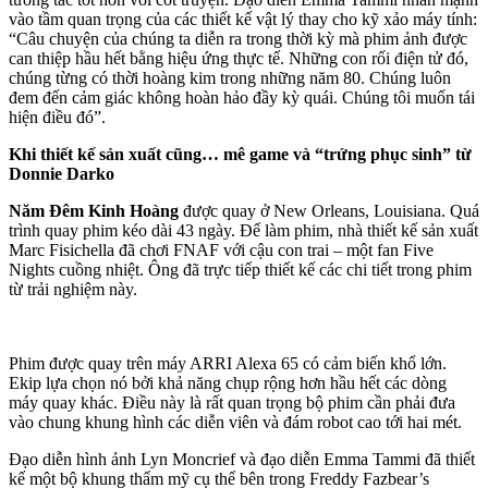
vào tầm quan trọng của các thiết kế vật lý thay cho kỹ xảo máy tính:
“Câu chuyện của chúng ta diễn ra trong thời kỳ mà phim ảnh được
can thiệp hầu hết bằng hiệu ứng thực tế. Những con rối điện tử đó,
chúng từng có thời hoàng kim trong những năm 80. Chúng luôn
đem đến cảm giác không hoàn hảo đầy kỳ quái. Chúng tôi muốn tái
hiện điều đó”.
Khi thiết kế sản xuất cũng… mê game và “trứng phục sinh” từ
Donnie Darko
Năm Đêm Kinh Hoàng
được quay ở New Orleans, Louisiana. Quá
trình quay phim kéo dài 43 ngày. Để làm phim, nhà thiết kế sản xuất
Marc Fisichella đã chơi FNAF với cậu con trai – một fan Five
Nights cuồng nhiệt. Ông đã trực tiếp thiết kế các chi tiết trong phim
từ trải nghiệm này.
Phim được quay trên máy ARRI Alexa 65 có cảm biến khổ lớn.
Ekip lựa chọn nó bởi khả năng chụp rộng hơn hầu hết các dòng
máy quay khác. Điều này là rất quan trọng bộ phim cần phải đưa
vào chung khung hình các diễn viên và đám robot cao tới hai mét.
Đạo diễn hình ảnh Lyn Moncrief và đạo diễn Emma Tammi đã thiết
kế một bộ khung thẩm mỹ cụ thể bên trong Freddy Fazbear’s