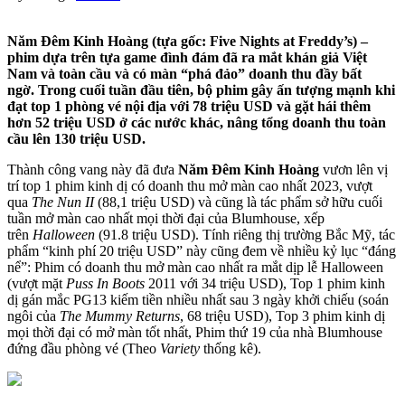
Năm Đêm Kinh Hoàng (tựa gốc: Five Nights at Freddy’s) –
phim dựa trên tựa game đình đám đã ra mắt khán giả Việt
Nam và toàn cầu và có màn “phá đảo” doanh thu đầy bất
ngờ. Trong cuối tuần đầu tiên, bộ phim gây ấn tượng mạnh khi
đạt top 1 phòng vé nội địa với 78 triệu USD và gặt hái thêm
hơn 52 triệu USD ở các nước khác, nâng tổng doanh thu toàn
cầu lên 130 triệu USD.
Thành công vang này đã đưa
Năm Đêm Kinh Hoàng
vươn lên vị
trí top 1 phim kinh dị có doanh thu mở màn cao nhất 2023, vượt
qua
The Nun II
(88,1 triệu USD) và cũng là tác phẩm sở hữu cuối
tuần mở màn cao nhất mọi thời đại của Blumhouse, xếp
trên
Halloween
(91.8 triệu USD). Tính riêng thị trường Bắc Mỹ, tác
phẩm “kinh phí 20 triệu USD” này cũng đem về nhiều kỷ lục “đáng
nể”: Phim có doanh thu mở màn cao nhất ra mắt dịp lễ Halloween
(vượt mặt
Puss In Boots
2011 với 34 triệu USD), Top 1 phim kinh
dị gán mắc PG13 kiếm tiền nhiều nhất sau 3 ngày khởi chiếu (soán
ngôi của
The Mummy Returns
, 68 triệu USD), Top 3 phim kinh dị
mọi thời đại có mở màn tốt nhất, Phim thứ 19 của nhà Blumhouse
đứng đầu phòng vé (Theo
Variety
thống kê).