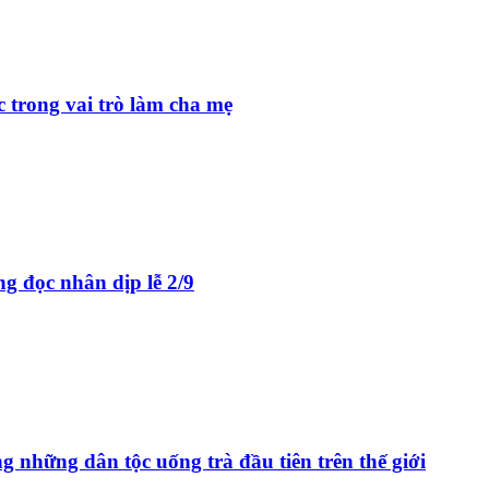
c trong vai trò làm cha mẹ
g đọc nhân dịp lễ 2/9
ng những dân tộc uống trà đầu tiên trên thế giới