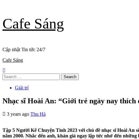
Skip
Cafe Sáng
to
content
Cập nhật Tin tức 24/7
Primary
Cafe Sáng
Menu
Search
for:
Giải trí
Nhạc sĩ Hoài An: “Giới trẻ ngày nay thích 
3 years ago
Thu Hà
Tập 5 Người Kể Chuyện Tình 2023 với chủ đề nhạc sĩ Hoài An sẽ
năm 2000. Nhắc đến anh, khán giả ngay lập tức nhớ đến những bả