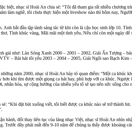
c biệt, nhạc sĩ Hoài An chia sẻ: “Tôi đã tham gia rất nhiều chương 
0 năm làm nghề, tôi chưa thực hiện một liveshow nào thì hôm nay, Ngư
Anh bắt đầu tập tành sáng tác từ khi còn là cậu học sinh lớp 10. Tính 
 thơ, Tình khúc vàng, Mãi mãi một tình yêu, Nếu chỉ còn một ngày để
g danh giá như: Làn Sóng Xanh 2000 – 2001 – 2002, Giải Ấn Tượng –
, VTV – Bài hát tôi yêu 2003 – 2004 – 2005, Giải Ngôi sao Bạch Ki
u những năm 2000, nhạc sĩ Hoài An bày tỏ quan điểm: “Một ca khúc khi
y hơn khi tìm được một giọng ca hát hay, phù hợp với ca khúc. Ngược l
lợi, nhân hòa, sự cộng hưởng của nhiều yếu tố sẽ tạo nên sức sống cho 
sẻ: “Khi đặt bút xuống viết, tôi biết được ca khúc nào sẽ trở thành hi
”.
 hành, đổi thay liên tục của làng nhạc Việt, nhạc sĩ Hoài An nhìn nh
. Trước đây phải mất đến 9-10 năm để chúng ta thấy được khoảng cách c