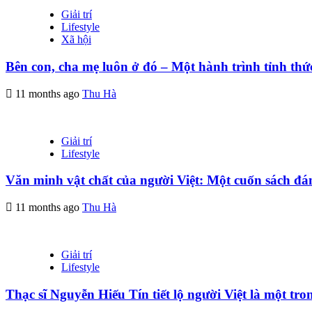
Giải trí
Lifestyle
Xã hội
Bên con, cha mẹ luôn ở đó – Một hành trình tỉnh thứ
11 months ago
Thu Hà
Giải trí
Lifestyle
Văn minh vật chất của người Việt: Một cuốn sách đán
11 months ago
Thu Hà
Giải trí
Lifestyle
Thạc sĩ Nguyễn Hiếu Tín tiết lộ người Việt là một tro