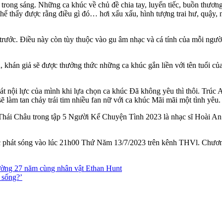
 trong sáng. Những ca khúc về chủ đề chia tay, luyến tiếc, buồn thương
 thể thấy được rằng điều gì đó… hơi xấu xấu, hình tượng trai hư, quậy,
rước. Điều này còn tùy thuộc vào gu âm nhạc và cá tính của mỗi người. 
khán giả sẽ được thưởng thức những ca khúc gắn liền với tên tuổi của
 nội lực của mình khi lựa chọn ca khúc Đã không yêu thì thôi. Trúc 
 làm tan chảy trái tim nhiều fan nữ với ca khúc Mãi mãi một tình yêu.
 Thái Châu trong tập 5 Người Kể Chuyện Tình 2023 là nhạc sĩ Hoài A
phát sóng vào lúc 21h00 Thứ Năm 13/7/2023 trên kênh THVl. Chương 
ường 27 năm cùng nhân vật Ethan Hunt
 sống?’