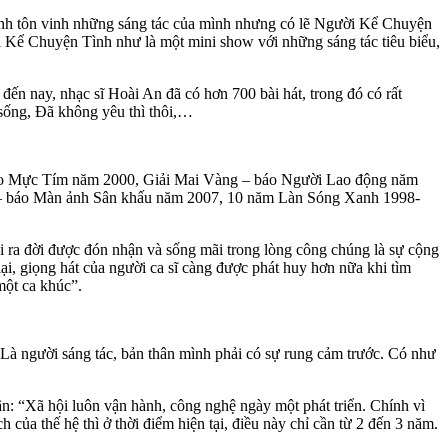
trình tôn vinh những sáng tác của mình nhưng có lẽ Người Kể Chuyện
ời Kể Chuyện Tình như là một mini show với những sáng tác tiêu biểu,
đến nay, nhạc sĩ Hoài An đã có hơn 700 bài hát, trong đó có rất
 sống, Đã không yêu thì thôi,…
 báo Mực Tím năm 2000, Giải Mai Vàng – báo Người Lao động năm
m – báo Màn ảnh Sân khấu năm 2007, 10 năm Làn Sóng Xanh 1998-
 ra đời được đón nhận và sống mãi trong lòng công chúng là sự cộng
ại, giọng hát của người ca sĩ càng được phát huy hơn nữa khi tìm
một ca khúc”.
t. Là người sáng tác, bản thân mình phải có sự rung cảm trước. Có như
ận: “Xã hội luôn vận hành, công nghệ ngày một phát triển. Chính vì
ủa thế hệ thì ở thời điểm hiện tại, điều này chỉ cần từ 2 đến 3 năm.