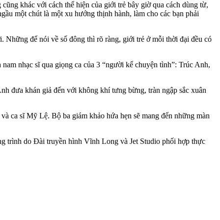
 cũng khác với cách thể hiện của giới trẻ bây giờ qua cách dùng từ,
 ngầu một chút là một xu hướng thịnh hành, làm cho các bạn phải
Những để nói về số đông thì rõ ràng, giới trẻ ở mỗi thời đại đều có
 nam nhạc sĩ qua giọng ca của 3 “người kể chuyện tình”: Trúc Anh,
Anh đưa khán giả đến với không khí tưng bừng, tràn ngập sắc xuân
n và ca sĩ Mỹ Lệ. Bộ ba giám khảo hứa hẹn sẽ mang đến những màn
trình do Đài truyền hình Vĩnh Long và Jet Studio phối hợp thực