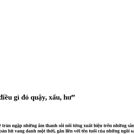
điều gì đó quậy, xấu, hư”
 tràn ngập những âm thanh sôi nổi từng xuất hiện trên những sâ
n hit vang danh một thời, gắn liền với tên tuổi của những ngôi s