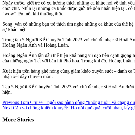
Ngày trước, giới trẻ có xu hướng thích những ca khúc nói về tình yêu
chơi chữ. Nhìn lại những ca khúc được giới trẻ đón nhận hiện tại, có
“wow” lên mỗi khi thưởng thức.
Song, vẫn có những bạn trẻ thích tìm nghe những ca khúc của thế hệ t
sự khác biệt”.
Trong tập 5 Người Kể Chuyện Tình 2023 với chủ đề nhạc sĩ Hoài An, 
Hoàng Ngân Ánh và Hoàng Luân.
Hoàng Ngân Ánh lần đầu thể hiện khả năng vũ đạo bên cạnh giọng hát
của những ngày Tết với bản hit Phố hoa. Trong khi đó, Hoàng Luân sẽ
Xuất hiện trên hàng ghế nóng cùng giám khảo xuyên suốt – danh ca
nhận xét đầy chuyên môn.
Tập 5 Người Kể Chuyện Tình 2023 với chủ đề nhạc sĩ Hoài An được 
hiện.
Continue
Previous
Tom Cruise – ngôi sao hành động “không tuổi” và chặng đ
Next
Cặp vợ chồng khiếm khuyết: ‘Họ nói què quặt cưới nhau, lấy gì
Reading
More Stories