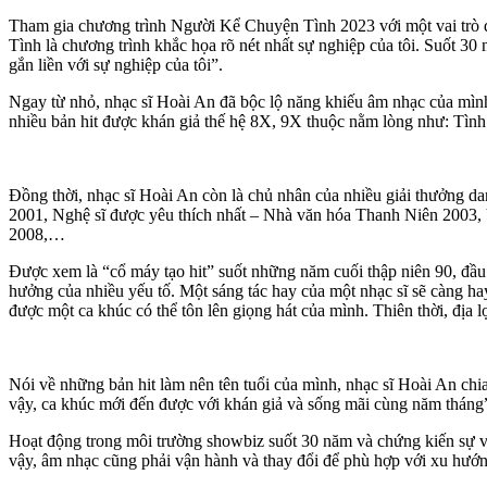
Tham gia chương trình Người Kể Chuyện Tình 2023 với một vai trò đặ
Tình là chương trình khắc họa rõ nét nhất sự nghiệp của tôi. Suốt 3
gắn liền với sự nghiệp của tôi”.
Ngay từ nhỏ, nhạc sĩ Hoài An đã bộc lộ năng khiếu âm nhạc của mình. 
nhiều bản hit được khán giả thế hệ 8X, 9X thuộc nằm lòng như: Tình
Đồng thời, nhạc sĩ Hoài An còn là chủ nhân của nhiều giải thưởn
2001, Nghệ sĩ được yêu thích nhất – Nhà văn hóa Thanh Niên 2003
2008,…
Được xem là “cổ máy tạo hit” suốt những năm cuối thập niên 90, đầ
hưởng của nhiều yếu tố. Một sáng tác hay của một nhạc sĩ sẽ càng ha
được một ca khúc có thể tôn lên giọng hát của mình. Thiên thời, địa 
Nói về những bản hit làm nên tên tuổi của mình, nhạc sĩ Hoài An chia 
vậy, ca khúc mới đến được với khán giả và sống mãi cùng năm tháng
Hoạt động trong môi trường showbiz suốt 30 năm và chứng kiến sự vận
vậy, âm nhạc cũng phải vận hành và thay đổi để phù hợp với xu hướng