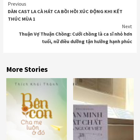
Continue
Previous
DÀN CAST LA CÀ HÁT CA BỒI HỒI XÚC ĐỘNG KHI KẾT
Reading
THÚC MÙA 1
Next
Thuận Vợ Thuận Chồng: Cưới chồng là ca sĩ nhỏ hơn
tuổi, nữ điều dưỡng tận hưởng hạnh phúc
More Stories