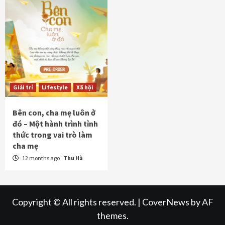
Giải trí
Lifestyle
Xã hội
Bên con, cha mẹ luôn ở
đó – Một hành trình tỉnh
thức trong vai trò làm
cha mẹ
12 months ago
Thu Hà
Copyright © All rights reserved.
|
CoverNews
by AF
themes.