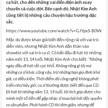
ca hát, cho đến những vai diễn điện ảnh xoay
chuyển cả cuộc đời. Bên cạnh đó, Nhật Kim Anh
cũng tiết lộ những câu chuyện hậu trường đặc
sắc.
https://www.youtube.com/watch?v=GJYpxS-B0Vk
Mặc dù được khán giả biết đến rộng rãi với vai trò
diễn viên, nhưng Nhật Kim Anh dấn thân vào
showbiz với vai trò ca sĩ. Cô bắt đầu đi hát từ những
năm mới 13, 14 tuổi. Nhật Kim Anh cho biết:
“Những
ngày đầu đi hát rất cực khổ. Không riêng gì tôi mà
những ca sĩ khác cũng vậy, trừ những bạn gia đình khá
giả, có điều kiện. Thời điểm đó công nghệ không phát
triển như bây giờ, ca sĩ thường được biết đến qua CD.
Đi hát từ những năm 13, 14 tuổi, tôi tích góp được cho
mình một số tiền để gặp nhạc sĩ mua bài hát độc quyền
ra sản phẩm. Phát hành CD thì đơn giản, nhưng để