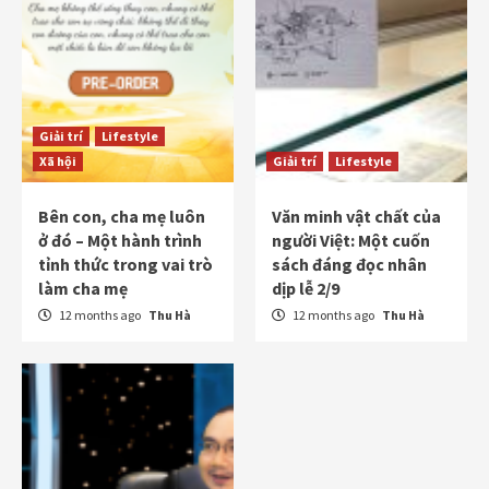
Giải trí
Lifestyle
Xã hội
Giải trí
Lifestyle
Bên con, cha mẹ luôn
Văn minh vật chất của
ở đó – Một hành trình
người Việt: Một cuốn
tỉnh thức trong vai trò
sách đáng đọc nhân
làm cha mẹ
dịp lễ 2/9
12 months ago
Thu Hà
12 months ago
Thu Hà