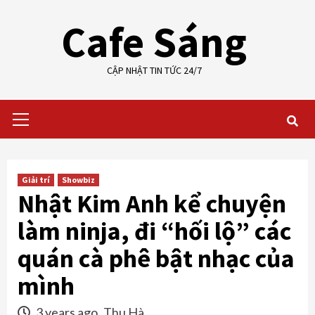
Skip
Cafe Sáng
to
content
CẬP NHẬT TIN TỨC 24/7
Primary
Menu
Giải trí
Showbiz
Nhật Kim Anh kể chuyện
làm ninja, đi “hối lộ” các
quán cà phê bật nhạc của
mình
3 years ago
Thu Hà