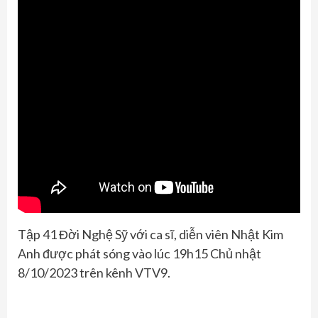
Tập 41 Đời Nghệ Sỹ với ca sĩ, diễn viên Nhật Kim
Anh được phát sóng vào lúc 19h15 Chủ nhật
8/10/2023 trên kênh VTV9.