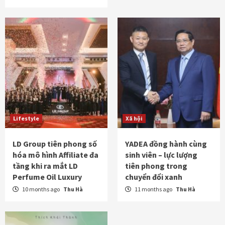
Lifestyle
Xã hội
LD Group tiên phong số
YADEA đồng hành cùng
hóa mô hình Affiliate đa
sinh viên – lực lượng
tầng khi ra mắt LD
tiên phong trong
Perfume Oil Luxury
chuyển đổi xanh
10 months ago
Thu Hà
11 months ago
Thu Hà