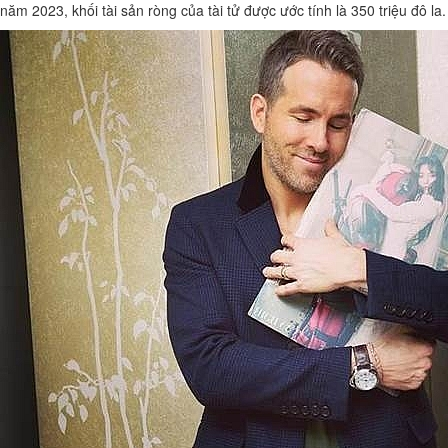
năm 2023, khối tài sản ròng của tài tử được ước tính là 350 triệu đô la.