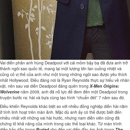
Vai diễn phản anh hùng Deadpool với cái mồm bậy bạ đã đưa anh trở
thành ngôi sao quốc tế, mang lại một lượng lớn fan cuồng nhiệt và
củng cố vị thế của anh như một trong những ngôi sao được yêu thích
nhất Hollywood. Điều đáng nói là Ryan Reynolds thực sự hiểu về nhân
vật, nên sau vai diễn Deadpool đáng quên trong
X-Men Origins:
Wolverine
năm 2009, anh đã nỗ lực để đem đến một Deadpool trong
truyện bước ra: hài và bựa cùng tạo hình “chuẩn đét” 7 năm sau đó.
Điều khiến Reynolds khác biệt so với nhiều đồng nghiệp diễn hài nằm
ở tính linh hoạt trên màn ảnh. Mặc dù anh ấy có thể được biết đến
nhiều nhất với những vai hài hước, nhưng nam diễn viên cũng đã
chứng tỏ khả năng của mình trong các thể loại khác. Từ màn trình
diễn hấp dẫn trong
Buried
cho đến vai diễn đầy ám ảnh trong
The