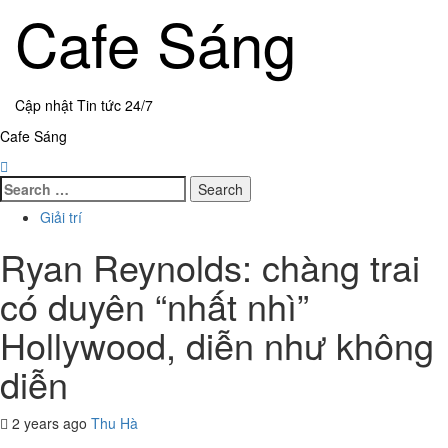
Skip
Cafe Sáng
to
content
Cập nhật Tin tức 24/7
Primary
Cafe Sáng
Menu
Search
for:
Giải trí
Ryan Reynolds: chàng trai
có duyên “nhất nhì”
Hollywood, diễn như không
diễn
2 years ago
Thu Hà