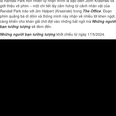
là Randall Park hồn nhiên tự nhận mình là đạo diễn John Krasinski và
giới thiệu về phim – một chi tiết lấy cảm hứng từ cảnh nhân vật của
Randall Park tráo với Jim Halpert (Krasinski) trong
The Office
. Đoạn
phim quảng bá dí dỏm và thông minh này nhận về nhiều lời khen ngợi,
càng khiến cho khán giả chờ đợi vào những bất ngờ mà
Những người
bạn tưởng tượng
sẽ đem đến.
Những người bạn tưởng tượng
khởi chiếu từ ngày 17/5/2024.