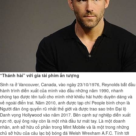
“Thánh hài” với gia tài phim ấn tượng
Sinh ra ở Vancouver, Canada, vào ngày 23/10/1976, Reynolds bắt đầu
hành trình diễn xuất của mình vào đầu những năm 1990, nhanh
chóng tạo được tên tuổi cho mình nhờ khiếu hài hước duyên dáng và
vẻ ngoài điển trai. Năm 2010, anh được tạp chí People bình chọn là
Người đàn ông quyến rũ nhất thế giới và được trao sao trên Đại lộ
Danh vọng Hollywood vào năm 2017. Bên cạnh sự nghiệp diễn xuất
rực rỡ, quý ông này còn là một nhà đầu tư mát tay. Là một doanh
nhân, anh sở hữu cổ phần trong Mint Mobile và là một trong những
chủ sở hữu của câu lạc bộ bóng đá Welsh Wrexham A.F.C. Tính tới