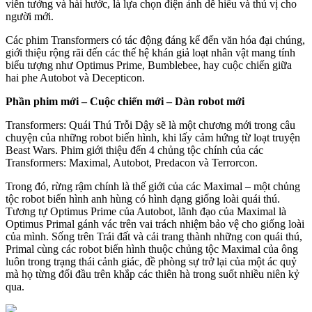
viễn tưởng và hài hước, là lựa chọn điện ảnh dễ hiểu và thú vị cho
người mới.
Các phim Transformers có tác động đáng kể đến văn hóa đại chúng,
giới thiệu rộng rãi đến các thế hệ khán giả loạt nhân vật mang tính
biểu tượng như Optimus Prime, Bumblebee, hay cuộc chiến giữa
hai phe Autobot và Decepticon.
Phần phim mới – Cuộc chiến mới – Dàn robot mới
Transformers: Quái Thú Trỗi Dậy sẽ là một chương mới trong câu
chuyện của những robot biến hình, khi lấy cảm hứng từ loạt truyện
Beast Wars. Phim giới thiệu đến 4 chủng tộc chính của các
Transformers: Maximal, Autobot, Predacon và Terrorcon.
Trong đó, rừng rậm chính là thế giới của các Maximal – một chủng
tộc robot biến hình anh hùng có hình dạng giống loài quái thú.
Tương tự Optimus Prime của Autobot, lãnh đạo của Maximal là
Optimus Primal gánh vác trên vai trách nhiệm bảo vệ cho giống loài
của mình. Sống trên Trái đất và cải trang thành những con quái thú,
Primal cùng các robot biến hình thuộc chủng tộc Maximal của ông
luôn trong trạng thái cảnh giác, đề phòng sự trở lại của một ác quỷ
mà họ từng đối đầu trên khắp các thiên hà trong suốt nhiều niên kỷ
qua.