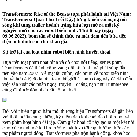
Transformers: Rise of the Beasts (tựa phát hành tại Việt Nam:
Transformers: Quái Thú Trỗi Dậy) từng khiến cõi mạng nổi
sóng khi tung trailer hoành tráng hứa hẹn mở ra một kỷ
nguyên mới cho các robot biến hình. Thứ 6 này (ngày
09.06.2023), bom tấn sẽ chính thức ra mắt đem đến bữa tiệc
điện ảnh đỉnh cao cho khán giả.
Sự trở lại của loạt phim robot biến hình huyền thoại
Dựa trên loạt phim hoạt hình và đồ chơi nổi tiếng, series phim
Transformers đã thành công vang dội kể từ khi nã phát súng đầu
tiên vào năm 2007. Về mặt tài chính, các phim về robot biến hình
thu về hơn 4 tỷ đô la trên toàn thế giới. Thành công này đã dẫn đến
việc sản xuất các phần ngoại truyện – chẳng hạn như Bumblebee –
cũng đã được đón nhận rất nồng nhiệt.
Đối với nhiều người hâm mộ, thương hiệu Transformers đã gắn liền
với thời thơ ấu cùng những kỷ niệm đẹp khi chơi đồ chơi robot và
xem phim hoạt hình dài tập. Cảm giác hoài cổ này tạo ra một kết nối
cảm xúc mạnh mẽ khi họ trưởng thành và tới rạp thưởng thức các
tác phẩm người đóng. Transformers pha trộn hành động, khoa học