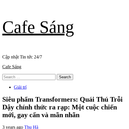
Skip
Cafe Sáng
to
content
Cập nhật Tin tức 24/7
Primary
Cafe Sáng
Menu
Search
for:
Giải trí
Siêu phẩm Transformers: Quái Thú Trỗi
Dậy chính thức ra rạp: Một cuộc chiến
mới, gay cấn và mãn nhãn
3 years ago
Thu Hà