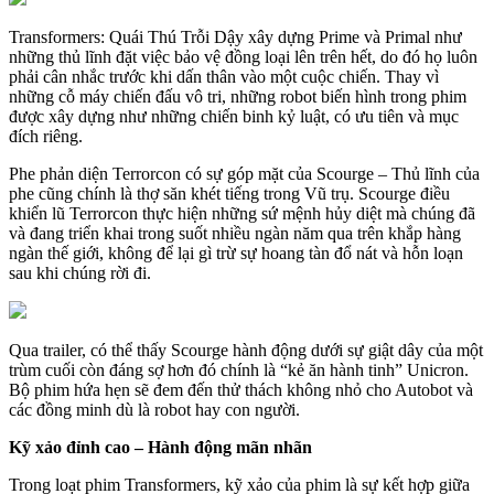
Transformers: Quái Thú Trỗi Dậy xây dựng Prime và Primal như
những thủ lĩnh đặt việc bảo vệ đồng loại lên trên hết, do đó họ luôn
phải cân nhắc trước khi dấn thân vào một cuộc chiến. Thay vì
những cỗ máy chiến đấu vô tri, những robot biến hình trong phim
được xây dựng như những chiến binh kỷ luật, có ưu tiên và mục
đích riêng.
Phe phản diện Terrorcon có sự góp mặt của Scourge – Thủ lĩnh của
phe cũng chính là thợ săn khét tiếng trong Vũ trụ. Scourge điều
khiển lũ Terrorcon thực hiện những sứ mệnh hủy diệt mà chúng đã
và đang triển khai trong suốt nhiều ngàn năm qua trên khắp hàng
ngàn thế giới, không để lại gì trừ sự hoang tàn đổ nát và hỗn loạn
sau khi chúng rời đi.
Qua trailer, có thể thấy Scourge hành động dưới sự giật dây của một
trùm cuối còn đáng sợ hơn đó chính là “kẻ ăn hành tinh” Unicron.
Bộ phim hứa hẹn sẽ đem đến thử thách không nhỏ cho Autobot và
các đồng minh dù là robot hay con người.
Kỹ xảo đỉnh cao – Hành động mãn nhãn
Trong loạt phim Transformers, kỹ xảo của phim là sự kết hợp giữa