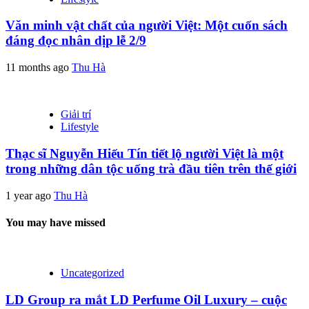
Văn minh vật chất của người Việt: Một cuốn sách
đáng đọc nhân dịp lễ 2/9
11 months ago
Thu Hà
Giải trí
Lifestyle
Thạc sĩ Nguyễn Hiếu Tín tiết lộ người Việt là một
trong những dân tộc uống trà đầu tiên trên thế giới
1 year ago
Thu Hà
You may have missed
Uncategorized
LD Group ra mắt LD Perfume Oil Luxury – cuộc