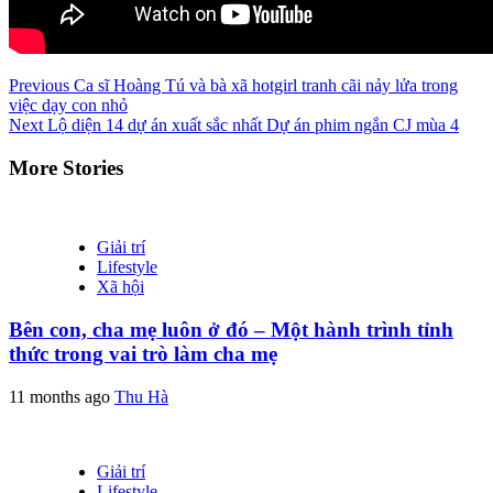
Continue
Previous
Ca sĩ Hoàng Tú và bà xã hotgirl tranh cãi nảy lửa trong
việc dạy con nhỏ
Reading
Next
Lộ diện 14 dự án xuất sắc nhất Dự án phim ngắn CJ mùa 4
More Stories
Giải trí
Lifestyle
Xã hội
Bên con, cha mẹ luôn ở đó – Một hành trình tỉnh
thức trong vai trò làm cha mẹ
11 months ago
Thu Hà
Giải trí
Lifestyle