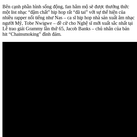
Bên cạnh phần hình sống động, fan hâm mộ sẽ được thưởng thức
một list nhạc “đậm chất” hip hop rất “đã tai” với sự thể hiện của
nhiều rapper nổi tiếng như Nas – ca sĩ hip hop nhà sản xuất âm nhạc
người Mỹ, Tobe Nwigwe – đề cử cho Nghệ sĩ mới xuất sắc nhất tại
Lễ trao giải Grammy lần thứ 65, Jacob Banks – chủ nhân của bản
hit “Chainsmoking” đình đám.