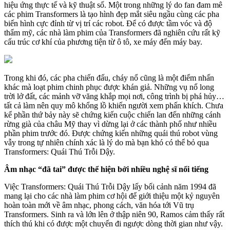
hiệu ứng thực tế và kỹ thuật số. Một trong những lý do fan đam mê
các phim Transformers là tạo hình đẹp mắt siêu ngầu cùng các pha
biến hình cực đỉnh từ vị trí các robot. Để có được tầm vóc và độ
thẩm mỹ, các nhà làm phim của Transformers đã nghiên cứu rất kỹ
cấu trúc cơ khí của phương tiện từ ô tô, xe máy đến máy bay.
Trong khi đó, các pha chiến đấu, cháy nổ cũng là một điểm nhấn
khác mà loạt phim chinh phục được khán giả. Những vụ nổ long
trời lở đất, các mảnh vỡ văng khắp mọi nơi, công trình bị phá hủy…
tất cả làm nên quy mô khổng lồ khiến người xem phấn khích. Chưa
kể phần thứ bảy này sẽ chứng kiến cuộc chiến lan đến những cánh
rừng già của châu Mỹ thay vì dừng lại ở các thành phố như nhiều
phần phim trước đó. Được chứng kiến những quái thú robot vùng
vẫy trong tự nhiên chính xác là lý do mà bạn khó có thể bỏ qua
Transformers: Quái Thú Trỗi Dậy.
Âm nhạc “đã tai” được thể hiện bởi nhiều nghệ sĩ nổi tiếng
Việc Transformers: Quái Thú Trỗi Dậy lấy bối cảnh năm 1994 đã
mang lại cho các nhà làm phim cơ hội để giới thiệu một kỷ nguyên
hoàn toàn mới về âm nhạc, phong cách, văn hóa tới Vũ trụ
Transformers. Sinh ra và lớn lên ở thập niên 90, Ramos cảm thấy rất
thích thú khi có được một chuyến đi ngược dòng thời gian như vậy.