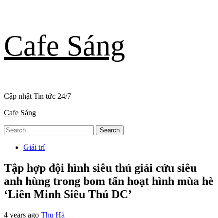
Skip
Cafe Sáng
to
content
Cập nhật Tin tức 24/7
Primary
Cafe Sáng
Menu
Search
for:
Giải trí
Tập hợp đội hình siêu thú giải cứu siêu
anh hùng trong bom tấn hoạt hình mùa hè
‘Liên Minh Siêu Thú DC’
4 years ago
Thu Hà