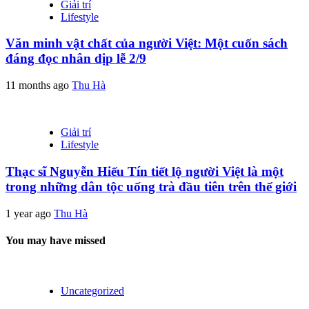
Giải trí
Lifestyle
Văn minh vật chất của người Việt: Một cuốn sách
đáng đọc nhân dịp lễ 2/9
11 months ago
Thu Hà
Giải trí
Lifestyle
Thạc sĩ Nguyễn Hiếu Tín tiết lộ người Việt là một
trong những dân tộc uống trà đầu tiên trên thế giới
1 year ago
Thu Hà
You may have missed
Uncategorized