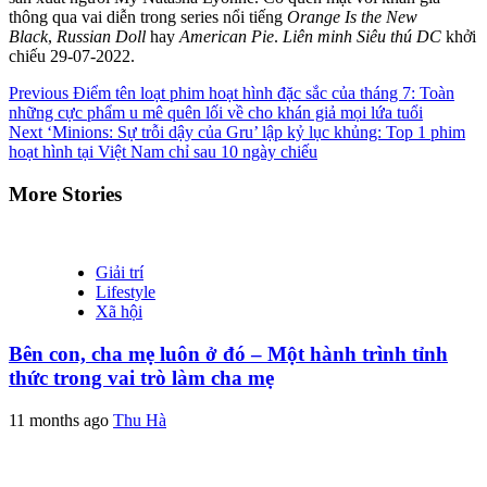
thông qua vai diễn trong series nổi tiếng
Orange Is the New
Black
,
Russian Doll
hay
American Pie
.
Liên minh Siêu thú DC
khởi
chiếu 29-07-2022.
Continue
Previous
Điểm tên loạt phim hoạt hình đặc sắc của tháng 7: Toàn
những cực phẩm u mê quên lối về cho khán giả mọi lứa tuổi
Reading
Next
‘Minions: Sự trỗi dậy của Gru’ lập kỷ lục khủng: Top 1 phim
hoạt hình tại Việt Nam chỉ sau 10 ngày chiếu
More Stories
Giải trí
Lifestyle
Xã hội
Bên con, cha mẹ luôn ở đó – Một hành trình tỉnh
thức trong vai trò làm cha mẹ
11 months ago
Thu Hà