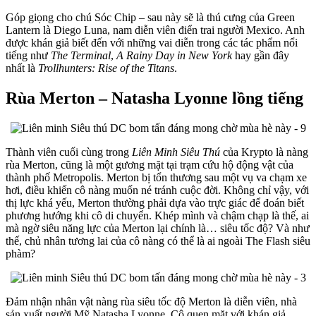
Góp giọng cho chú Sóc Chip – sau này sẽ là thú cưng của Green
Lantern là Diego Luna, nam diễn viên điển trai người Mexico. Anh
được khán giả biết đến với những vai diễn trong các tác phẩm nổi
tiếng như
The Terminal
,
A Rainy Day in New York
hay gần đây
nhất là
Trollhunters: Rise of the Titans
.
Rùa Merton – Natasha Lyonne lồng tiếng
Thành viên cuối cùng trong
Liên Minh Siêu Thú
của Krypto là nàng
rùa Merton, cũng là một gương mặt tại trạm cứu hộ động vật của
thành phố Metropolis. Merton bị tổn thương sau một vụ va chạm xe
hơi, điều khiến cô nàng muốn né tránh cuộc đời. Không chỉ vậy, với
thị lực khá yếu, Merton thường phải dựa vào trực giác để đoán biết
phương hướng khi cô di chuyển. Khép mình và chậm chạp là thế, ai
mà ngờ siêu năng lực của Merton lại chính là… siêu tốc độ? Và như
thế, chủ nhân tương lai của cô nàng có thể là ai ngoài The Flash siêu
phàm?
Đảm nhận nhân vật nàng rùa siêu tốc độ Merton là diễn viên, nhà
sản xuất người Mỹ Natasha Lyonne. Cô quen mặt với khán giả