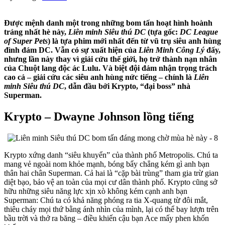
Được mệnh danh một trong những bom tấn hoạt hình hoành
tráng nhất hè này,
Liên minh Siêu thú DC
(tựa gốc:
DC League
of Super Pets
) là tựa phim mới nhất đến từ vũ trụ siêu anh hùng
đình đám DC. Vẫn có sự xuất hiện của
Liên Minh Công Lý
đấy,
nhưng lần này thay vì giải cứu thế giới, họ trở thành nạn nhân
của Chuột lang độc ác Lulu. Và biệt đội đảm nhận trọng trách
cao cả – giải cứu các siêu anh hùng nức tiếng – chính là
Liên
minh Siêu thú DC
, dẫn đầu bởi Krypto, “đại boss” nhà
Superman.
Krypto – Dwayne Johnson lồng tiếng
Krypto xứng danh “siêu khuyển” của thành phố Metropolis. Chú ta
mang vẻ ngoài nom khỏe mạnh, bóng bẩy chẳng kém gì anh bạn
thân hai chân Superman. Cả hai là “cặp bài trùng” tham gia trừ gian
diệt bạo, bảo vệ an toàn của mọi cư dân thành phố. Krypto cũng sở
hữu những siêu năng lực xịn xò không kém cạnh anh bạn
Superman: Chú ta có khả năng phóng ra tia X-quang từ đôi mắt,
thiêu cháy mọi thứ bằng ánh nhìn của mình, lại có thể bay lượn trên
bầu trời và thở ra băng – điều khiến cậu bạn Ace mấy phen khốn