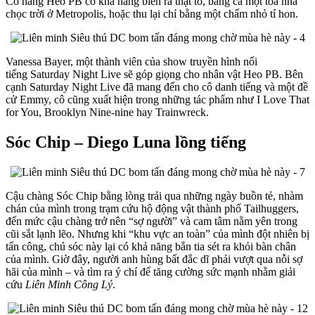
Cô nàng Heo PB có khả năng biến ra thật to, bằng cả một tòa nhà
chọc trời ở Metropolis, hoặc thu lại chỉ bằng một chấm nhỏ tí hon.
Vanessa Bayer, một thành viên của show truyền hình nổi
tiếng Saturday Night Live sẽ góp giọng cho nhân vật Heo PB. Bên
cạnh Saturday Night Live đã mang đến cho cô danh tiếng và một đề
cử Emmy, cô cũng xuất hiện trong những tác phẩm như I Love That
for You, Brooklyn Nine-nine hay Trainwreck.
Sóc Chip – Diego Luna lồng tiếng
Cậu chàng Sóc Chip bằng lòng trải qua những ngày buồn tẻ, nhàm
chán của mình trong trạm cứu hộ động vật thành phố Tailhuggers,
đến mức cậu chàng trở nên “sợ người” và cam tâm nằm yên trong
cũi sắt lạnh lẽo. Nhưng khi “khu vực an toàn” của mình đột nhiên bị
tấn công, chú sóc này lại có khả năng bắn tia sét ra khỏi bàn chân
của mình. Giờ đây, người anh hùng bất đắc dĩ phải vượt qua nỗi sợ
hãi của mình – và tìm ra ý chí để tăng cường sức mạnh nhằm giải
cứu
Liên Minh Công Lý
.