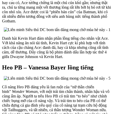
hay cau có, Ace tưởng chừng là một chú cún khó gần; nhưng thật
ra, chú ta từng mang một vết thương lòng rất lớn bởi bị bỏ rơi từ khi
còn nhỏ xíu. Ace được coi là “phiên bản cún” của Batman, khi có
rất nhiều điểm tương đồng với siêu anh hùng nức tiếng thành phố
Gotham.
Danh hài Kevin Hart đảm nhận phần lồng tiếng cho nhân vật Ace.
Với khả năng ăn nói tài tình, Kevin Hart cực kì phù hợp với tính
cách của cậu chàng Ace: đanh đá, hay cà khịa nhưng cũng rất tình
cảm, dễ thương. Đây cũng là bộ phim đánh dấu lần hợp tác thứ 4
giữa Dwayne Johnson và Kevin Hart.
Heo PB – Vanessa Bayer lồng tiếng
Cô nàng Heo PB đáng yêu là fan ruột của “nữ thần chiến
binh”
Wonder Woman
, với một trái tim chân thành, nhân hậu và vô
cùng ấm áp. Người ta trêu Heo PB có trái tim “to béo” như chính
chiếc bụng mỡ của cô nàng vậy. Và trái tim to béo của PB có thể
chứa đựng cả gia đình yêu quý của cô nàng tại trạm cứu hộ động
vật Tailhuggers, và tất nhiên, cả thần tượng Wonder Woman nữa.