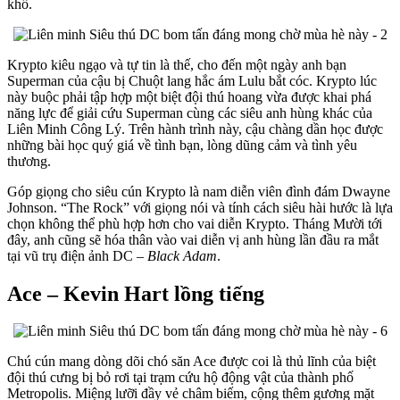
khổ.
Krypto kiêu ngạo và tự tin là thế, cho đến một ngày anh bạn
Superman của cậu bị Chuột lang hắc ám Lulu bắt cóc. Krypto lúc
này buộc phải tập hợp một biệt đội thú hoang vừa được khai phá
năng lực để giải cứu Superman cùng các siêu anh hùng khác của
Liên Minh Công Lý. Trên hành trình này, cậu chàng dần học được
những bài học quý giá về tình bạn, lòng dũng cảm và tình yêu
thương.
Góp giọng cho siêu cún Krypto là nam diễn viên đình đám Dwayne
Johnson. “The Rock” với giọng nói và tính cách siêu hài hước là lựa
chọn không thể phù hợp hơn cho vai diễn Krypto. Tháng Mười tới
đây, anh cũng sẽ hóa thân vào vai diễn vị anh hùng lần đầu ra mắt
tại vũ trụ điện ảnh DC –
Black Adam
.
Ace – Kevin Hart lồng tiếng
Chú cún mang dòng dõi chó săn Ace được coi là thủ lĩnh của biệt
đội thú cưng bị bỏ rơi tại trạm cứu hộ động vật của thành phố
Metropolis. Miệng lưỡi đầy vẻ châm biếm, cộng thêm gương mặt