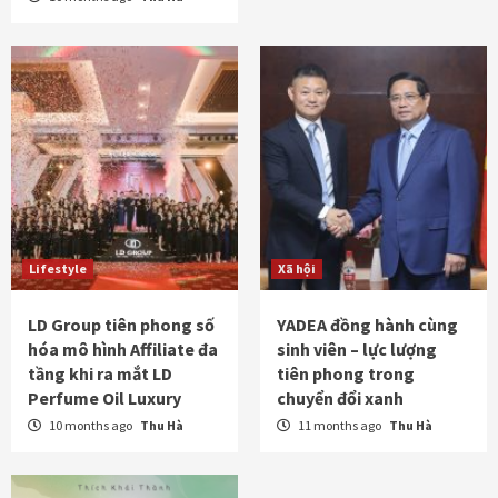
Lifestyle
Xã hội
LD Group tiên phong số
YADEA đồng hành cùng
hóa mô hình Affiliate đa
sinh viên – lực lượng
tầng khi ra mắt LD
tiên phong trong
Perfume Oil Luxury
chuyển đổi xanh
10 months ago
Thu Hà
11 months ago
Thu Hà