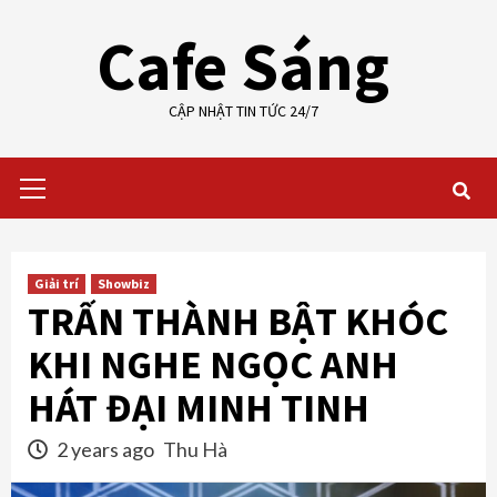
Skip
Cafe Sáng
to
content
CẬP NHẬT TIN TỨC 24/7
Primary
Menu
Giải trí
Showbiz
TRẤN THÀNH BẬT KHÓC
KHI NGHE NGỌC ANH
HÁT ĐẠI MINH TINH
2 years ago
Thu Hà