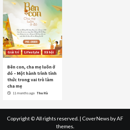
Giải trí
Lifestyle
Xã hội
Bên con, cha mẹ luôn ở
đó – Một hành trình tỉnh
thức trong vai trò làm
cha mẹ
11 months ago
Thu Hà
Copyright © All rights reserved.
|
CoverNews
by AF
themes.