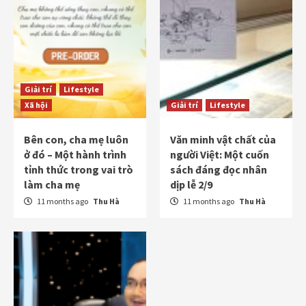
Giải trí
Lifestyle
Xã hội
Giải trí
Lifestyle
Bên con, cha mẹ luôn
Văn minh vật chất của
ở đó – Một hành trình
người Việt: Một cuốn
tỉnh thức trong vai trò
sách đáng đọc nhân
làm cha mẹ
dịp lễ 2/9
11 months ago
Thu Hà
11 months ago
Thu Hà