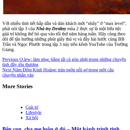
Với nhiều tình tiết hấp dẫn và dàn khách mời “nhây” ở “max level”,
phải nói tập 3 của
Nhà trọ Destiny
mùa 2 thực sự là một bữa tiệc
giải trí không thể bỏ qua vào tối thứ năm hàng tuần. Hãy cùng theo
dõi để tận hưởng những phút giây thú vị và đầy hài hước cùng BB
Trần và Ngọc Phước trong tập 3 này trên kênh YouTube của Trường
Giang.
Continue
Previous
O.lew: làm nhạc bằng tất cả góp nhặt trong những chuyện
tình đầy tổn thương
Reading
Next
Năm Đêm Kinh Hoàng: tràn ngập nỗi sợ trong một câu
chuyện nhân văn
More Stories
Giải trí
Lifestyle
Xã hội
Bên con, cha mẹ luôn ở đó – Một hành trình tỉnh