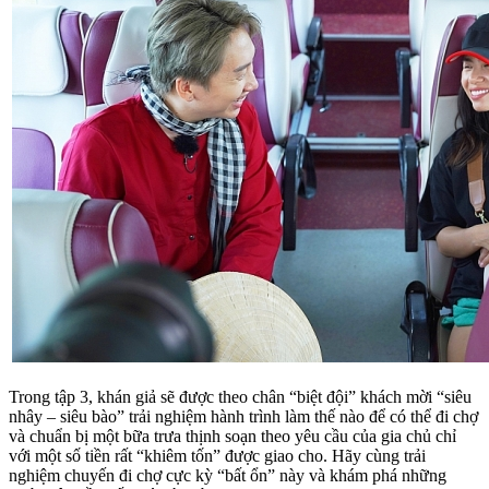
Trong tập 3, khán giả sẽ được theo chân “biệt đội” khách mời “siêu
nhây – siêu bào” trải nghiệm hành trình làm thế nào để có thể đi chợ
và chuẩn bị một bữa trưa thịnh soạn theo yêu cầu của gia chủ chỉ
với một số tiền rất “khiêm tốn” được giao cho. Hãy cùng trải
nghiệm chuyến đi chợ cực kỳ “bất ổn” này và khám phá những