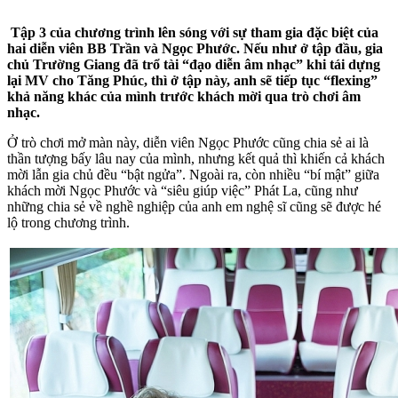
Tập 3 của chương trình lên sóng với sự tham gia đặc biệt của
hai diễn viên BB Trần và Ngọc Phước. Nếu như ở tập đầu, gia
chủ Trường Giang đã trổ tài “đạo diễn âm nhạc” khi tái dựng
lại MV cho Tăng Phúc, thì ở tập này, anh sẽ tiếp tục “flexing”
khả năng khác của mình trước khách mời qua trò chơi âm
nhạc.
Ở trò chơi mở màn này, diễn viên Ngọc Phước cũng chia sẻ ai là
thần tượng bấy lâu nay của mình, nhưng kết quả thì khiến cả khách
mời lẫn gia chủ đều “bật ngửa”. Ngoài ra, còn nhiều “bí mật” giữa
khách mời Ngọc Phước và “siêu giúp việc” Phát La, cũng như
những chia sẻ về nghề nghiệp của anh em nghệ sĩ cũng sẽ được hé
lộ trong chương trình.