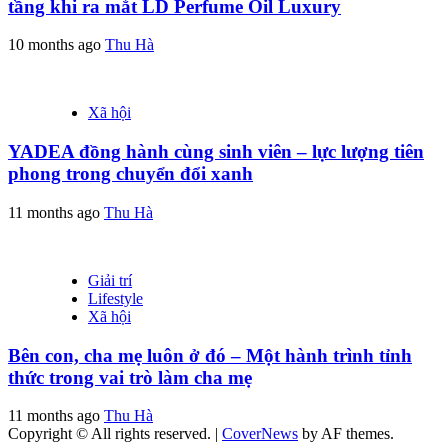
tầng khi ra mắt LD Perfume Oil Luxury
10 months ago
Thu Hà
Xã hội
YADEA đồng hành cùng sinh viên – lực lượng tiên
phong trong chuyển đổi xanh
11 months ago
Thu Hà
Giải trí
Lifestyle
Xã hội
Bên con, cha mẹ luôn ở đó – Một hành trình tỉnh
thức trong vai trò làm cha mẹ
11 months ago
Thu Hà
Copyright © All rights reserved.
|
CoverNews
by AF themes.