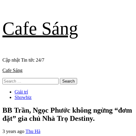
Skip
Cafe Sáng
to
content
Cập nhật Tin tức 24/7
Primary
Cafe Sáng
Menu
Search
for:
Giải trí
Showbiz
BB Trần, Ngọc Phước không ngừng “đơm
đặt” gia chủ Nhà Trọ Destiny.
3 years ago
Thu Hà