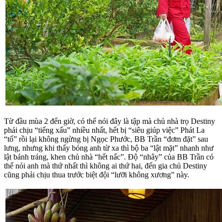
Từ đầu mùa 2 đến giờ, có thể nói đây là tập mà chủ nhà trọ Destiny
phải chịu “tiếng xấu” nhiều nhất, hết bị “siêu giúp việc” Phát La
“tố” rồi lại không ngừng bị Ngọc Phước, BB Trần “đơm đặt” sau
lưng, nhưng khi thấy bóng anh từ xa thì bộ ba “lật mặt” nhanh như
lật bánh tráng, khen chủ nhà “hết nấc”. Độ “nhây” của BB Trần có
thể nói anh mà thứ nhất thì không ai thứ hai, đến gia chủ Destiny
cũng phải chịu thua trước biệt đội “lưỡi không xương” này.