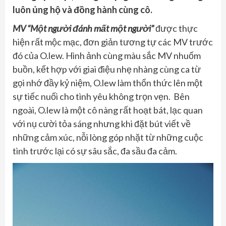
luôn ủng hộ và đồng hành cùng cô.
MV “Một người đánh mất một người”
được thực
hiện rất mộc mạc, đơn giản tương tự các MV trước
đó của O.lew. Hình ảnh cùng màu sắc MV nhuốm
buồn, kết hợp với giai điệu nhẹ nhàng cùng ca từ
gọi nhớ đầy kỷ niệm, O.lew làm thổn thức lên một
sự tiếc nuối cho tình yêu không trọn vẹn. Bên
ngoài, O.lew là một cô nàng rất hoạt bát, lạc quan
với nụ cười tỏa sáng nhưng khi đặt bút viết về
những cảm xúc, nỗi lòng góp nhặt từ những cuộc
tình trước lại có sự sâu sắc, đa sầu đa cảm.