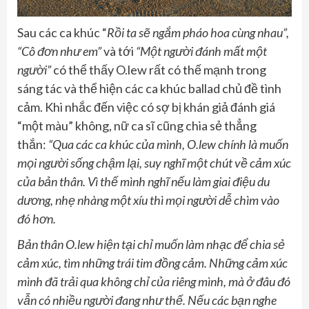
Sau các ca khúc “
Rồi ta sẽ ngắm pháo hoa cùng nhau”,
“Cô đơn như em”
và tới
“Một người đánh mất một
người”
có thể thấy O.lew rất có thế mạnh trong
sáng tác và thể hiện các ca khúc ballad chủ đề tình
cảm. Khi nhắc đến việc có sợ bị khán giả đánh giá
“một màu” không, nữ ca sĩ cũng chia sẻ thẳng
thắn:
“Qua các ca khúc của mình, O.lew chính là muốn
mọi người sống chậm lại, suy nghĩ một chút về cảm xúc
của bản thân. Vì thế mình nghĩ nếu làm giai điệu du
dương, nhẹ nhàng một xíu thì mọi người dễ chìm vào
đó hơn.
Bản thân O.lew hiện tại chỉ muốn làm nhạc để chia sẻ
cảm xúc, tìm những trái tim đồng cảm. Những cảm xúc
mình đã trải qua không chỉ của riêng mình, mà ở đâu đó
vẫn có nhiều người đang như thế. Nếu các bạn nghe