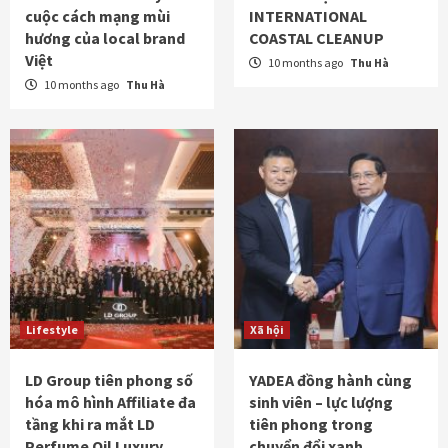
cuộc cách mạng mùi
INTERNATIONAL
hương của local brand
COASTAL CLEANUP
Việt
10 months ago
Thu Hà
10 months ago
Thu Hà
Lifestyle
Xã hội
LD Group tiên phong số
YADEA đồng hành cùng
hóa mô hình Affiliate đa
sinh viên – lực lượng
tầng khi ra mắt LD
tiên phong trong
Perfume Oil Luxury
chuyển đổi xanh