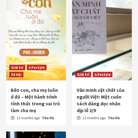
Giải trí
Lifestyle
Xã hội
Giải trí
Lifestyle
Bên con, cha mẹ luôn
Văn minh vật chất của
ở đó – Một hành trình
người Việt: Một cuốn
tỉnh thức trong vai trò
sách đáng đọc nhân
làm cha mẹ
dịp lễ 2/9
11 months ago
Thu Hà
11 months ago
Thu Hà