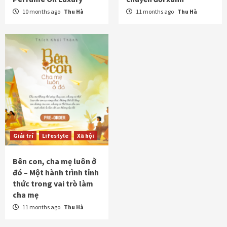
10 months ago
Thu Hà
11 months ago
Thu Hà
Giải trí
Lifestyle
Xã hội
Bên con, cha mẹ luôn ở
đó – Một hành trình tỉnh
thức trong vai trò làm
cha mẹ
11 months ago
Thu Hà