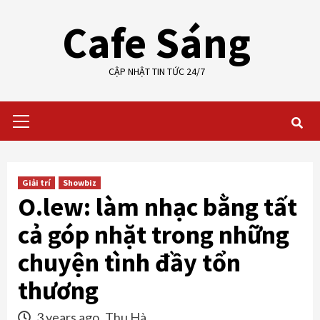
Skip
Cafe Sáng
to
content
CẬP NHẬT TIN TỨC 24/7
Primary
Menu
Giải trí
Showbiz
O.lew: làm nhạc bằng tất
cả góp nhặt trong những
chuyện tình đầy tổn
thương
3 years ago
Thu Hà