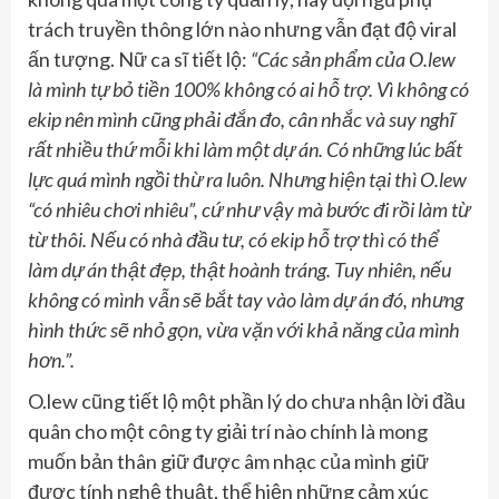
trách truyền thông lớn nào nhưng vẫn đạt độ viral
ấn tượng. Nữ ca sĩ tiết lộ:
“Các sản phẩm của O.lew
là mình tự bỏ tiền 100% không có ai hỗ trợ. Vì không có
ekip nên mình cũng phải đắn đo, cân nhắc và suy nghĩ
rất nhiều thứ mỗi khi làm một dự án. Có những lúc bất
lực quá mình ngồi thừ ra luôn. Nhưng hiện tại thì O.lew
“có nhiêu chơi nhiêu”, cứ như vậy mà bước đi rồi làm từ
từ thôi. Nếu có nhà đầu tư, có ekip hỗ trợ thì có thể
làm dự án thật đẹp, thật hoành tráng. Tuy nhiên, nếu
không có mình vẫn sẽ bắt tay vào làm dự án đó, nhưng
hình thức sẽ nhỏ gọn, vừa vặn với khả năng của mình
hơn.”.
O.lew cũng tiết lộ một phần lý do chưa nhận lời đầu
quân cho một công ty giải trí nào chính là mong
muốn bản thân giữ được âm nhạc của mình giữ
được tính nghệ thuật, thể hiện những cảm xúc