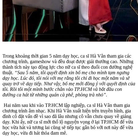
Trong khoảng thời gian 5 năm dạy học, ca sĩ Hà Vân tham gia các
chương trình, gameshow và đều đoạt được giải thưởng cao. Những
thành tích này tạo động lực cho nữ ca sĩ theo đuổi con đường nghệ
thuật.
“Sau 5 năm, tôi quyết định xin bố mẹ cho mình tạm ngưng
dạy học. Lúc đó, tôi nói với mẹ rằng tôi chỉ đi học một năm và sẽ
quay trở về dạy tiếp. Như vậy, bố mẹ mới đồng ý với quyết định của
tôi. Rồi tôi một mình bước chân vào TP.HCM và bắt đầu con
đường ca hát từ những quán cà phê, phòng trà nhỏ”.
Hai năm sau khi vào TP.HCM lập nghiệp, ca sĩ Hà Vân tham gia
chương trình âm nhạc. Khi Hà Vân xuất hiện trên truyền hình, gia
đình cô đặt vấn đề vì sao đã lâu nhưng cô vẫn chưa quay về giảng
dạy. Khi ấy, nữ ca sĩ mới thổ lộ nguyện vọng ở lại TP.HCM để vừa
học vừa hát và tương lai cũng sẽ tiếp tục gắn bó với nơi này để vừa
dạy học, vừa đi hát thỏa đam mê.