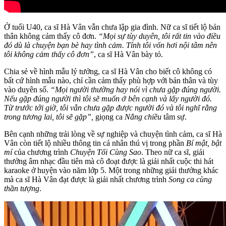
Ở tuổi U40, ca sĩ Hà Vân vẫn chưa lập gia đình. Nữ ca sĩ tiết lộ bản
thân không cảm thấy cô đơn.
“Mọi sự tùy duyên, tôi rất tin vào điều
đó dù là chuyện bạn bè hay tình cảm. Tính tôi vốn hơi nội tâm nên
tôi không cảm thấy cô đơn”
, ca sĩ Hà Vân bày tỏ.
Chia sẻ về hình mẫu lý tưởng, ca sĩ Hà Vân cho biết cô không có
bất cứ hình mẫu nào, chỉ cần cảm thấy phù hợp với bản thân và tùy
vào duyên số.
“Mọi người thường hay nói vì chưa gặp đúng người.
Nếu gặp đúng người thì tôi sẽ muốn ở bên cạnh và lấy người đó.
Từ trước tới giờ, tôi vẫn chưa gặp được người đó và tôi nghĩ rằng
trong tương lai, tôi sẽ gặp”,
giọng ca
Nắng chiều
tâm sự.
Bên cạnh những trải lòng về sự nghiệp và chuyện tình cảm, ca sĩ Hà
Vân còn tiết lộ nhiều thông tin cá nhân thú vị trong phần
Bí mật, bật
mí
của chương trình
Chuyện Tối Cùng Sao
. Theo nữ ca sĩ, giải
thưởng âm nhạc đầu tiên mà cô đoạt được là giải nhất cuộc thi hát
karaoke ở huyện vào năm lớp 5. Một trong những giải thưởng khác
mà ca sĩ Hà Vân đạt được là giải nhất chương trình
Song ca cùng
thần tượng
.