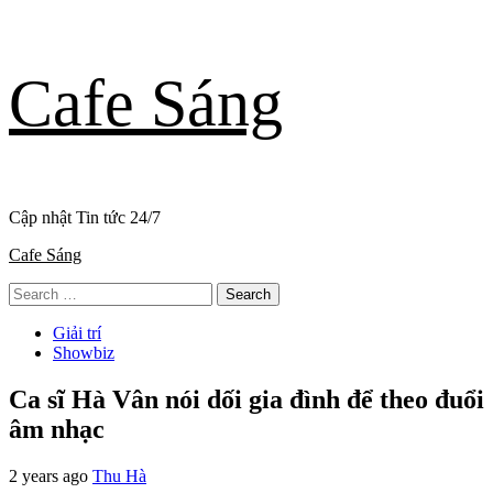
Skip
Cafe Sáng
to
content
Cập nhật Tin tức 24/7
Primary
Cafe Sáng
Menu
Search
for:
Giải trí
Showbiz
Ca sĩ Hà Vân nói dối gia đình để theo đuổi
âm nhạc
2 years ago
Thu Hà