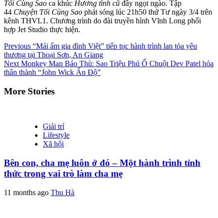
Tối Cùng Sao
ca khúc
Hương tình cũ
đầy ngọt ngào. Tập
44
Chuyện Tối Cùng Sao
phát sóng lúc 21h50 thứ Tư ngày 3/4 trên
kênh THVL1. Chương trình do đài truyền hình Vĩnh Long phối
hợp Jet Studio thực hiện.
Continue
Previous
“Mái ấm gia đình Việt” tiếp tục hành trình lan tỏa yêu
thương tại Thoại Sơn, An Giang
Reading
Next
Monkey Man Báo Thù: Sao Triệu Phú Ổ Chuột Dev Patel hóa
thân thành “John Wick Ấn Độ”
More Stories
Giải trí
Lifestyle
Xã hội
Bên con, cha mẹ luôn ở đó – Một hành trình tỉnh
thức trong vai trò làm cha mẹ
11 months ago
Thu Hà