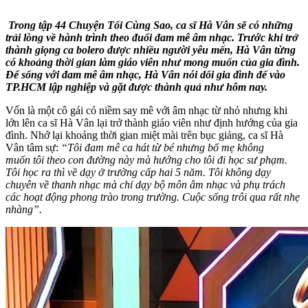
Trong tập 44 Chuyện Tối Cùng Sao, ca sĩ Hà Vân sẽ có những
trải lòng về hành trình theo đuổi đam mê âm nhạc. Trước khi trở
thành giọng ca bolero được nhiều người yêu mến, Hà Vân từng
có khoảng thời gian làm giáo viên như mong muốn của gia đình.
Để sống với đam mê âm nhạc, Hà Vân nói dối gia đình để vào
TP.HCM lập nghiệp và gặt được thành
quả
như hôm nay.
Vốn là một cô gái có niềm say mê với âm nhạc từ nhỏ nhưng khi
lớn lên ca sĩ Hà Vân lại trở thành giáo viên như định hướng của gia
đình. Nhớ lại khoảng thời gian miệt mài trên bục giảng, ca sĩ Hà
Vân tâm sự:
“Tôi đam mê ca hát từ bé nhưng bố mẹ không
muốn
tôi
theo con đường này mà hướng cho tôi đi học sư phạm.
Tôi học ra thì về dạy ở trường cấp hai 5 năm. Tôi không dạy
chuyên về thanh nhạc mà chỉ dạy bộ môn âm nhạc và phụ trách
các hoạt động phong trào trong trường. Cuộc sống trôi qua rất nhẹ
nhàng”.