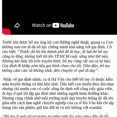
Trước khi được bố mẹ ủng hộ con đường nghệ thuật, giọng ca
Con
đường xưa em đi
đã nỗ lực chứng minh khả năng với gia đình. Cô
cho biết:
“Trước đó tôi lên thành phố để đi học, đi hát thì bố mẹ
cũng lo lắng, không biết tôi lên TP.HCM cuộc sống như thế nào.
Nhưng khi thấy tôi trên truyền hình, bố mẹ cũng rất vui và tự hào.
Gia đình đi khắp xóm kêu gọi bình chọn cho tôi. Dần dần, bố mẹ
không cấm cản và không nhắc đến chuyện về quê đi dạy”.
Nhắc về gia đình mình, ca sĩ Hà Vân cho biết bố mẹ cô thuộc kiểu
mẫu truyền thống và khá khó tính. Dẫu biết con muốn theo âm nhạc
nhưng chỉ muốn con có cuộc sống ổn định với công việc giáo viên,
đi dạy ở quê rồi lập gia đình như những người bình thường khác.
Nhưng cũng chính nhờ môi trường nuôi dạy truyền thống ấy đã rèn
giũa nên cách làm nghề chuyên nghiệp của ca sĩ Hà Vân khi chỉ tập
trung vào sản phẩm, giữ kín đời tư và nói không với scandal.
“Bố mẹ ở quê rất sợ mang tai tiếng nên lúc nào cũng dặn dò tôi