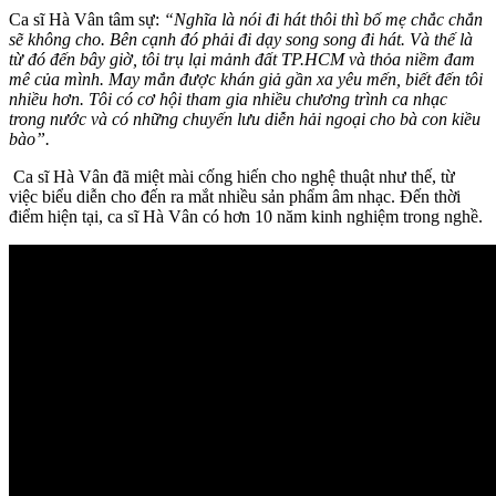
Ca sĩ Hà Vân tâm sự:
“Nghĩa là nói đi hát thôi thì bố mẹ chắc chắn
sẽ không cho. Bên cạnh đó phải đi dạy song song đi hát. Và thế là
từ đó đến bây giờ, tôi trụ lại mảnh đất TP.HCM và thỏa niềm đam
mê của mình. May mắn được khán giả gần xa yêu mến, biết đến tôi
nhiều hơn. Tôi có cơ hội tham gia nhiều chương trình ca nhạc
trong nước và có những chuyến lưu diễn hải ngoại cho bà con kiều
bào”.
Ca sĩ Hà Vân đã miệt mài cống hiến cho nghệ thuật như thế, từ
việc biểu diễn cho đến ra mắt nhiều sản phẩm âm nhạc. Đến thời
điểm hiện tại, ca sĩ Hà Vân có hơn 10 năm kinh nghiệm trong nghề.