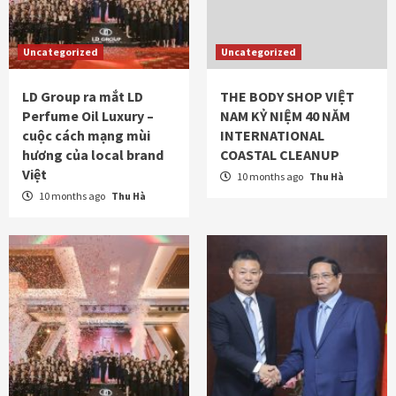
Uncategorized
Uncategorized
LD Group ra mắt LD
THE BODY SHOP VIỆT
Perfume Oil Luxury –
NAM KỶ NIỆM 40 NĂM
cuộc cách mạng mùi
INTERNATIONAL
hương của local brand
COASTAL CLEANUP
Việt
10 months ago
Thu Hà
10 months ago
Thu Hà