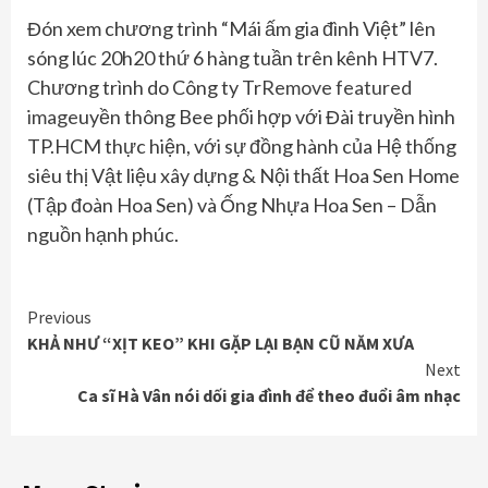
Đón xem chương trình “Mái ấm gia đình Việt” lên
sóng lúc 20h20 thứ 6 hàng tuần trên kênh HTV7.
Chương trình do Công ty Tr
Remove featured
image
uyền thông Bee phối hợp với Đài truyền hình
TP.HCM thực hiện, với sự đồng hành của Hệ thống
siêu thị Vật liệu xây dựng & Nội thất Hoa Sen Home
(Tập đoàn Hoa Sen) và Ống Nhựa Hoa Sen – Dẫn
nguồn hạnh phúc.
Continue
Previous
KHẢ NHƯ “XỊT KEO” KHI GẶP LẠI BẠN CŨ NĂM XƯA
Reading
Next
Ca sĩ Hà Vân nói dối gia đình để theo đuổi âm nhạc