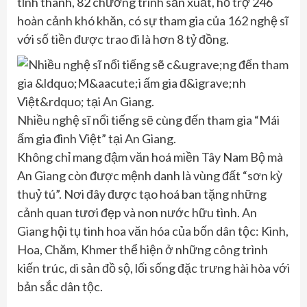
tỉnh thành, 82 chương trình sản xuất, hỗ trợ 246
hoàn cảnh khó khăn, có sự tham gia của 162 nghệ sĩ
với số tiền được trao đi là hơn 8 tỷ đồng.
Nhiều nghệ sĩ nổi tiếng sẽ cùng đến tham gia “Mái
ấm gia đình Việt” tại An Giang.
Không chỉ mang đậm văn hoá miền Tây Nam Bộ mà
An Giang còn được mệnh danh là vùng đất “sơn kỳ
thuỷ tú”. Nơi đây được tạo hoá ban tặng những
cảnh quan tươi đẹp và non nước hữu tình. An
Giang hội tụ tinh hoa văn hóa của bốn dân tộc: Kinh,
Hoa, Chăm, Khmer thể hiện ở những công trình
kiến trúc, di sản đồ sộ, lối sống đặc trưng hài hòa với
bản sắc dân tộc.