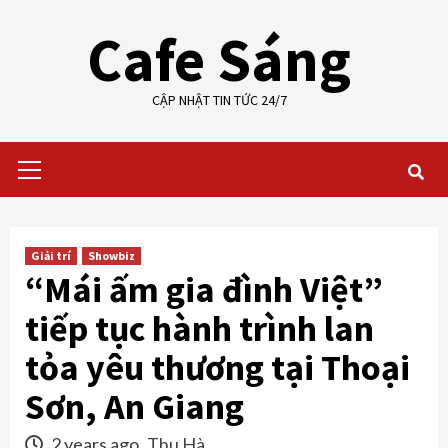
Skip
Cafe Sáng
to
content
CẬP NHẬT TIN TỨC 24/7
Primary
Menu
Giải trí
Showbiz
“Mái ấm gia đình Việt”
tiếp tục hành trình lan
tỏa yêu thương tại Thoại
Sơn, An Giang
2 years ago
Thu Hà