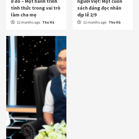
ở đó – Một hành trình
người Việt: Một cuốn
tỉnh thức trong vai trò
sách đáng đọc nhân
làm cha mẹ
dịp lễ 2/9
12 months ago
Thu Hà
12 months ago
Thu Hà