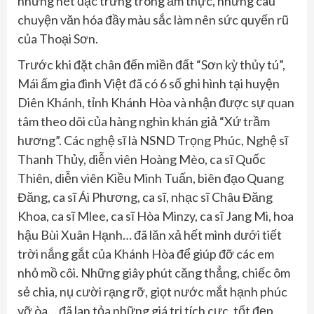
những nét đặc trưng trong ẩm thực, những câu
chuyện văn hóa đầy màu sắc làm nên sức quyến rũ
của Thoại Sơn.
Trước khi đặt chân đến miền đất “Sơn kỳ thủy tú”,
Mái ấm gia đình Việt đã có 6 số ghi hình tại huyện
Diên Khánh, tỉnh Khánh Hòa và nhận được sự quan
tâm theo dõi của hàng nghìn khán giả “Xứ trầm
hương”. Các nghệ sĩ là NSND Trọng Phúc, Nghệ sĩ
Thanh Thủy, diễn viên Hoàng Mèo, ca sĩ Quốc
Thiên, diễn viên Kiều Minh Tuấn, biên đạo Quang
Đăng, ca sĩ Ái Phương, ca sĩ, nhạc sĩ Châu Đăng
Khoa, ca sĩ Mlee, ca sĩ Hòa Minzy, ca sĩ Jang Mi, hoa
hậu Bùi Xuân Hạnh… đã lăn xả hết mình dưới tiết
trời nắng gắt của Khánh Hòa để giúp đỡ các em
nhỏ mồ côi. Những giây phút căng thẳng, chiếc ôm
sẻ chia, nụ cười rạng rỡ, giọt nước mắt hạnh phúc
vỡ òa… đã lan tỏa những giá trị tích cực, tốt đẹp,