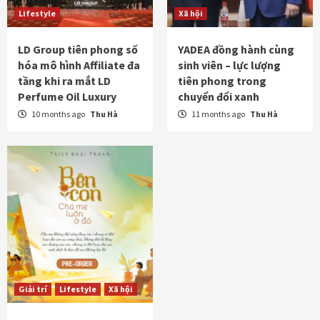
Lifestyle
Xã hội
LD Group tiên phong số
YADEA đồng hành cùng
hóa mô hình Affiliate đa
sinh viên – lực lượng
tầng khi ra mắt LD
tiên phong trong
Perfume Oil Luxury
chuyển đổi xanh
10 months ago
Thu Hà
11 months ago
Thu Hà
Giải trí
Lifestyle
Xã hội