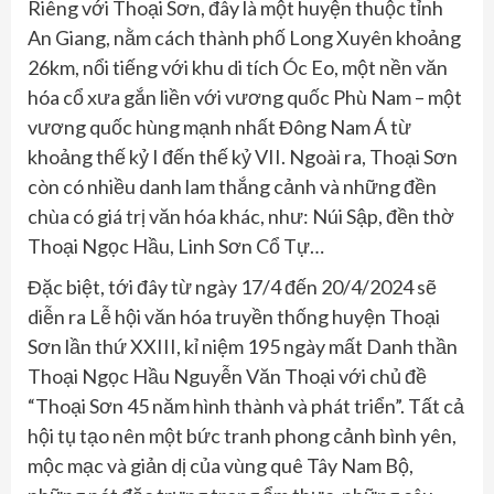
Riêng với Thoại Sơn, đây là một huyện thuộc tỉnh
An Giang, nằm cách thành phố Long Xuyên khoảng
26km, nổi tiếng với khu di tích Óc Eo, một nền văn
hóa cổ xưa gắn liền với vương quốc Phù Nam – một
vương quốc hùng mạnh nhất Đông Nam Á từ
khoảng thế kỷ I đến thế kỷ VII. Ngoài ra, Thoại Sơn
còn có nhiều danh lam thắng cảnh và những đền
chùa có giá trị văn hóa khác, như: Núi Sập, đền thờ
Thoại Ngọc Hầu, Linh Sơn Cổ Tự…
Đặc biệt, tới đây từ ngày 17/4 đến 20/4/2024 sẽ
diễn ra Lễ hội văn hóa truyền thống huyện Thoại
Sơn lần thứ XXIII, kỉ niệm 195 ngày mất Danh thần
Thoại Ngọc Hầu Nguyễn Văn Thoại với chủ đề
“Thoại Sơn 45 năm hình thành và phát triển”. Tất cả
hội tụ tạo nên một bức tranh phong cảnh bình yên,
mộc mạc và giản dị của vùng quê Tây Nam Bộ,