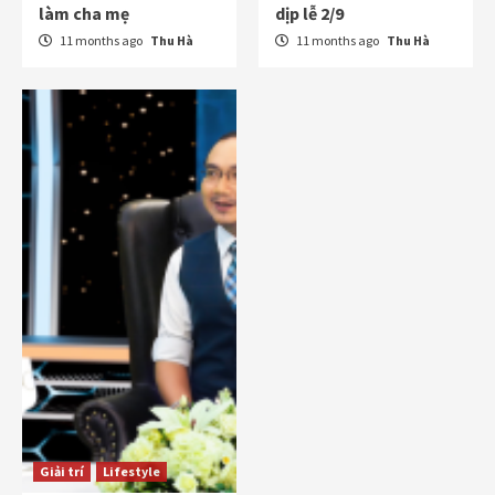
làm cha mẹ
dịp lễ 2/9
11 months ago
Thu Hà
11 months ago
Thu Hà
Giải trí
Lifestyle