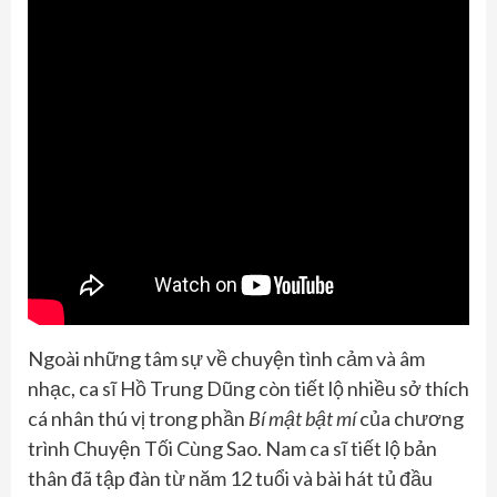
Ngoài những tâm sự về chuyện tình cảm và âm
nhạc, ca sĩ Hồ Trung Dũng còn tiết lộ nhiều sở thích
cá nhân thú vị trong phần
Bí mật bật mí
của chương
trình Chuyện Tối Cùng Sao. Nam ca sĩ tiết lộ bản
thân đã tập đàn từ năm 12 tuổi và bài hát tủ đầu