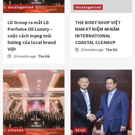
Uncategorized
Uncategorized
LD Group ra mắt LD
THE BODY SHOP VIỆT
Perfume Oil Luxury –
NAM KỶ NIỆM 40 NĂM
cuộc cách mạng mùi
INTERNATIONAL
hương của local brand
COASTAL CLEANUP
Việt
10 months ago
Thu Hà
10 months ago
Thu Hà
Lifestyle
Xã hội