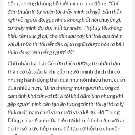
động nhưng không hề biết mình rung động:
“Chỉ
đơn thuần là tự nhiên tôi thấy mình cứ ngồi bần thần
nghĩ về người đó, gặp nhau không biết nói chuyện gì,
cứ thấy mình đơ đơ, mất tự nhiên. Thật sự tôi không
hiểu cảm xúc gì cả, cho đến sau này khi trải qua thêm
vài lần nữa thì tôi bắt đầu định nghĩa được hóa ra bản
thân đang cảm nắng người đó”.
Chủ nhân bài hát
Gõ cửa thiên đường
tự nhận bản
thân có tật xấu là khi gặp người mình thích thì có
những hành động thái quá như nói nhiều hơn, cười
đùa nhiều hơn.
“Bình thường mọi người thường có
cảm tình khá tốt với tôi vì tôi khá đầm tính nhưng khi
gặp người mình cần tạo ấn tượng tốt thì tôi lại tỏ ra bị
thái quá”,
nam ca sĩ vừa cười vừa kể lại. Hồ Trung
Dũng chia sẻ anh của hiện tại khi có tình cảm với ai
đó thì sẽ trực tiếp nói ra để tạo cơ hội trò chuyện