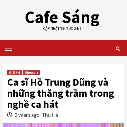
Skip
Cafe Sáng
to
content
CẬP NHẬT TIN TỨC 24/7
Primary
Menu
Giải trí
Showbiz
Ca sĩ Hồ Trung Dũng và
những thăng trầm trong
nghề ca hát
2 years ago
Thu Hà