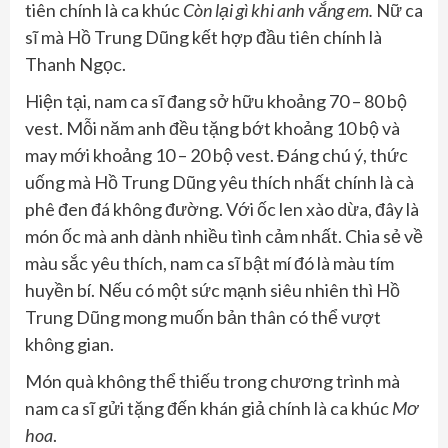
tiên chính là ca khúc
Còn lại gì khi anh vắng em.
Nữ ca
sĩ mà Hồ Trung Dũng kết hợp đầu tiên chính là
Thanh Ngọc.
Hiện tại, nam ca sĩ đang sở hữu khoảng 70 – 80 bộ
vest. Mỗi năm anh đều tặng bớt khoảng 10 bộ và
may mới khoảng 10 – 20 bộ vest. Đáng chú ý, thức
uống mà Hồ Trung Dũng yêu thích nhất chính là cà
phê đen đá không đường. Với ốc len xào dừa, đây là
món ốc mà anh dành nhiều tình cảm nhất. Chia sẻ về
màu sắc yêu thích, nam ca sĩ bật mí đó là màu tím
huyền bí. Nếu có một sức mạnh siêu nhiên thì Hồ
Trung Dũng mong muốn bản thân có thể vượt
không gian.
Món quà không thể thiếu trong chương trình mà
nam ca sĩ gửi tặng đến khán giả chính là ca khúc
Mơ
hoa
.