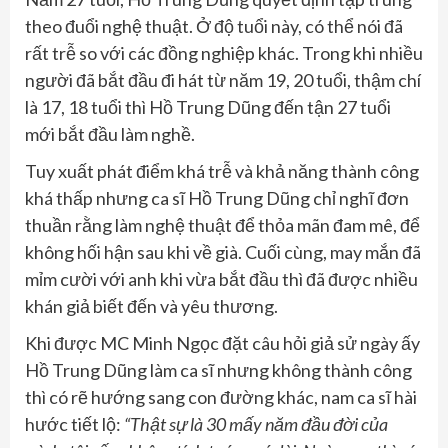
theo đuổi nghệ thuật. Ở độ tuổi này, có thể nói đã
rất trễ so với các đồng nghiệp khác. Trong khi nhiều
người đã bắt đầu đi hát từ năm 19, 20 tuổi, thậm chí
là 17, 18 tuổi thì Hồ Trung Dũng đến tận 27 tuổi
mới bắt đầu làm nghề.
Tuy xuất phát điểm khá trễ và khả năng thành công
khá thấp nhưng ca sĩ Hồ Trung Dũng chỉ nghĩ đơn
thuần rằng làm nghệ thuật để thỏa mãn đam mê, để
không hối hận sau khi về già. Cuối cùng, may mắn đã
mỉm cười với anh khi vừa bắt đầu thì đã được nhiều
khán giả biết đến và yêu thương.
Khi được MC Minh Ngọc đặt câu hỏi giả sử ngày ấy
Hồ Trung Dũng làm ca sĩ nhưng không thành công
thì có rẽ hướng sang con đường khác, nam ca sĩ hài
hước tiết lộ:
“Thật sự là 30 mấy năm đầu đời của