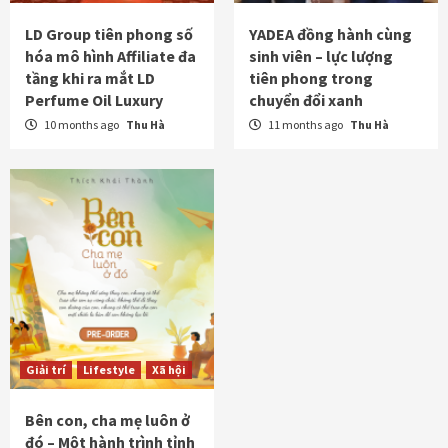
LD Group tiên phong số
YADEA đồng hành cùng
hóa mô hình Affiliate đa
sinh viên – lực lượng
tầng khi ra mắt LD
tiên phong trong
Perfume Oil Luxury
chuyển đổi xanh
10 months ago
Thu Hà
11 months ago
Thu Hà
Giải trí
Lifestyle
Xã hội
Bên con, cha mẹ luôn ở
đó – Một hành trình tỉnh