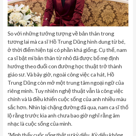
So với những tưởng tượng về bản thân trong
tương lai mà ca sĩ Hồ Trung Dũng hình dung từ bé,
ở thời điểm hiện tại có phần khá giống. Cụ thể, nam
ca sĩ bật mí bản thân từ nhỏ đã được bố mẹ định
hướng theo đuổi con đường học thuật trở thành
giáo sư. Và bây giờ, ngoài công việc ca hát, Hồ
Trung Dũng còn mở một trung tâm ngoại ngữ của
riêng mình. Tuy nhiên nghệ thuật vẫn là công việc
chính và là điều khiến cuộc sống của anh nhiều màu
sắc hơn. Nhìn lại chặng đường đã qua, nam ca sĩ thổ
lộ rằng trước kia anh chưa bao giờ nghĩ rằng âm
nhạc là cuộc sống của mình.
“Mình thấy cuộc sống thật sự kỳ diệu. Kỳ diệu không