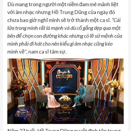
Dù mang trong người một niềm đam mê mãnh liệt
với âm nhạc nhưng Hồ Trung Dũng của ngày đó
chưa bao giờ nghĩ mình sẽ trở thành một ca sĩ.
“Cái
lửa trong mình rất là mạnh và dù cố gắng dẹp qua một
bên để chọn con đường khác nhưng có lẽ sứ mệnh của
mình phải đi hát cho nên kiểu gì âm nhạc cũng kéo
mình về”
, nam ca sĩ tâm sự.
Năm 27 tuổi, Hồ Trung Dũng quyết định tập trung