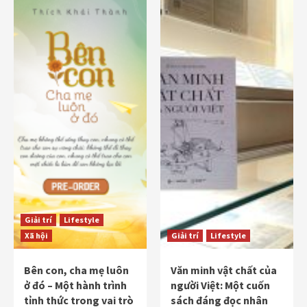
Giải trí
Lifestyle
Xã hội
Giải trí
Lifestyle
Bên con, cha mẹ luôn
Văn minh vật chất của
ở đó – Một hành trình
người Việt: Một cuốn
tỉnh thức trong vai trò
sách đáng đọc nhân