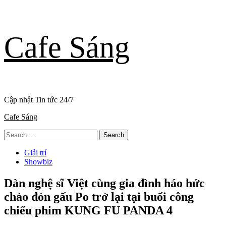
Skip
Cafe Sáng
to
content
Cập nhật Tin tức 24/7
Primary
Cafe Sáng
Menu
Search
for:
Giải trí
Showbiz
Dàn nghệ sĩ Việt cùng gia đình háo hức
chào đón gấu Po trở lại tại buổi công
chiếu phim KUNG FU PANDA 4