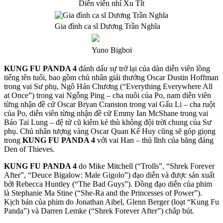
Diễn viên nhí Xu Tít
Gia đình ca sĩ Dương Trần Nghĩa
Yuno Bigboi
KUNG FU PANDA 4
đánh dấu sự trở lại của dàn diễn viên lồng
tiếng tên tuổi, bao gồm chủ nhân giải thưởng Oscar Dustin Hoffman
trong vai Sư phụ, Ngô Hán Chương (“Everything Everywhere All
at Once”) trong vai Ngỗng Ping – cha nuôi của Po, nam diễn viên
từng nhận đề cử Oscar Bryan Cranston trong vai Gấu Li – cha ruột
của Po, diễn viên từng nhận đề cử Emmy Ian McShane trong vai
Báo Tai Lung – đệ tử cũ kiêm kẻ thù không đội trời chung của Sư
phụ. Chủ nhân tượng vàng Oscar Quan Kế Huy cũng sẽ góp giọng
trong
KUNG FU PANDA 4
với vai Han – thủ lĩnh của băng đảng
Den of Thieves.
KUNG FU PANDA 4
do Mike Mitchell (“Trolls”, “Shrek Forever
After”, “Deuce Bigalow: Male Gigolo”) đạo diễn và được sản xuất
bởi Rebecca Huntley (“The Bad Guys”). Đồng đạo diễn của phim
là Stephanie Ma Stine (“She-Ra and the Princesses of Power”).
Kịch bản của phim do Jonathan Aibel, Glenn Berger (loạt “Kung Fu
Panda”) và Darren Lemke (“Shrek Forever After”) chắp bút.