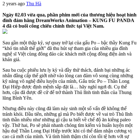
2 years ago
Thu Hà
Ngày 02.03 vừa qua, phần phim mới của thương hiệu hoạt hình
đình đám hãng DreamWorks Animation – KUNG FU PANDA
4 đã có buổi công chiếu chính thức tại Việt Nam.
Sau gần một thập kỷ, sự quay trở lại của gấu Po – bậc thầy Kung Fu
“khó tin nhất thế giới” đã thu hút sự tham gia của nhiều gia đình
nghệ sĩ Việt cùng đông đảo các khách mời cộng đồng điện ảnh và
khán giả.
Sau ba cuộc phiêu lưu ly kỳ và đầy thử thách, đánh bại những ác
nhân đẳng cấp thế giới nhờ vào lòng can đảm vô song cùng những
kỹ năng võ nghệ điêu luyện của mình, Gấu trúc Po – Thần Long
Đại Hiệp được định mệnh sắp đặt là… hãy nghỉ ngơi đi. Cụ thể
hơn, cậu đã được đề cử để trở thành Thủ lĩnh tinh thần của Thung
lũng Bình Yên.
Nhưng điều này cũng đã làm nảy sinh một số vấn đề không thể
tránh khỏi. Đầu tiên, những gì mà Po biết được về vai trò Thủ lĩnh
tinh thần nhiều như những gì cậu ta biết về chế độ ăn kiêng paleo
vậy. Thứ hai, Po sẽ phải nhanh chóng tìm kiếm và huấn luyện một
hậu duệ Thần Long Đại Hiệp trước khi có thể đảm nhận cương vị
cao cả mới của mình. Và tình hình thậm chí còn tồi tệ hơn với sự