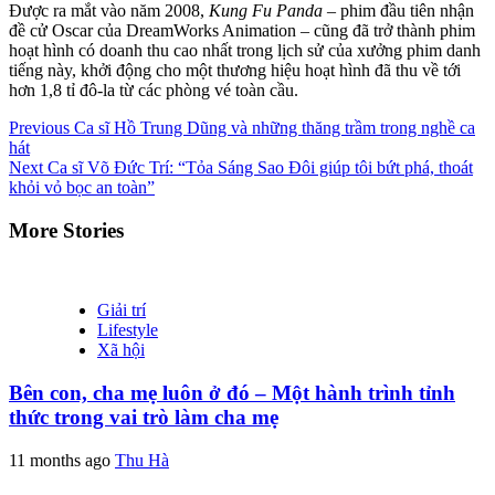
Được ra mắt vào năm 2008,
Kung Fu Panda
– phim đầu tiên nhận
đề cử Oscar của DreamWorks Animation – cũng đã trở thành phim
hoạt hình có doanh thu cao nhất trong lịch sử của xưởng phim danh
tiếng này, khởi động cho một thương hiệu hoạt hình đã thu về tới
hơn 1,8 tỉ đô-la từ các phòng vé toàn cầu.
Continue
Previous
Ca sĩ Hồ Trung Dũng và những thăng trầm trong nghề ca
hát
Reading
Next
Ca sĩ Võ Đức Trí: “Tỏa Sáng Sao Đôi giúp tôi bứt phá, thoát
khỏi vỏ bọc an toàn”
More Stories
Giải trí
Lifestyle
Xã hội
Bên con, cha mẹ luôn ở đó – Một hành trình tỉnh
thức trong vai trò làm cha mẹ
11 months ago
Thu Hà