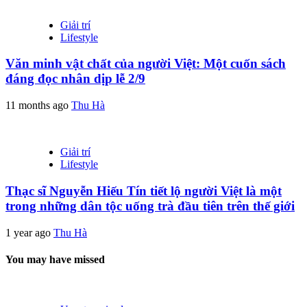
Giải trí
Lifestyle
Văn minh vật chất của người Việt: Một cuốn sách
đáng đọc nhân dịp lễ 2/9
11 months ago
Thu Hà
Giải trí
Lifestyle
Thạc sĩ Nguyễn Hiếu Tín tiết lộ người Việt là một
trong những dân tộc uống trà đầu tiên trên thế giới
1 year ago
Thu Hà
You may have missed