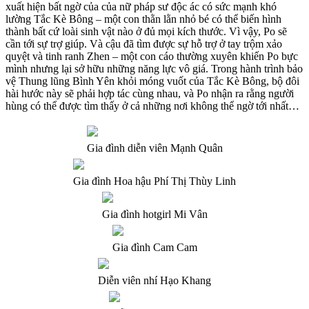
xuất hiện bất ngờ của của nữ pháp sư độc ác có sức mạnh khó
lường Tắc Kè Bông – một con thằn lằn nhỏ bé có thể biến hình
thành bất cứ loài sinh vật nào ở đủ mọi kích thước. Vì vậy, Po sẽ
cần tới sự trợ giúp. Và cậu đã tìm được sự hỗ trợ ở tay trộm xảo
quyệt và tinh ranh Zhen – một con cáo thường xuyên khiến Po bực
mình nhưng lại sở hữu những năng lực vô giá. Trong hành trình bảo
vệ Thung lũng Bình Yên khỏi móng vuốt của Tắc Kè Bông, bộ đôi
hài hước này sẽ phải hợp tác cùng nhau, và Po nhận ra rằng người
hùng có thể được tìm thấy ở cả những nơi không thể ngờ tới nhất…
Gia đình diễn viên Mạnh Quân
Gia đình Hoa hậu Phí Thị Thùy Linh
Gia đình hotgirl Mi Vân
Gia đình Cam Cam
Diễn viên nhí Hạo Khang