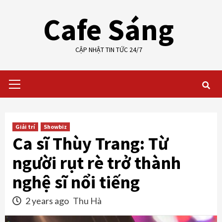
Skip
Cafe Sáng
to
content
CẬP NHẬT TIN TỨC 24/7
Primary
Menu
Giải trí
Showbiz
Ca sĩ Thùy Trang: Từ
người rụt rè trở thành
nghệ sĩ nổi tiếng
2 years ago
Thu Hà