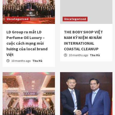
Uncategorized
Uncategorized
LD Group ra mắt LD
THE BODY SHOP VIỆT
Perfume Oil Luxury –
NAM KỶ NIỆM 40 NĂM
cuộc cách mạng mùi
INTERNATIONAL
hương của local brand
COASTAL CLEANUP
Việt
10 months ago
Thu Hà
10 months ago
Thu Hà