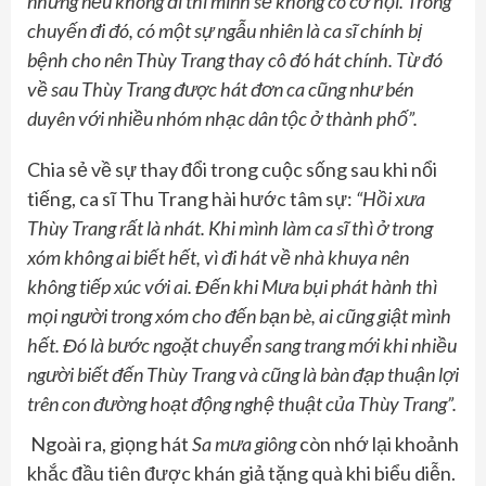
nhưng nếu không đi thì mình sẽ không có cơ hội. Trong
chuyến đi đó,
có một
sự ngẫu nhiên
là ca sĩ chính
bị
bệnh
cho nên
Thùy Trang thay cô đó hát chính. Từ đó
về sau
Thùy Trang
được hát đơn ca cũng như bén
duyên với nhiều nhóm nhạc dân tộc ở thành phố”.
Chia sẻ về sự thay đổi trong cuộc sống sau khi nổi
tiếng, ca sĩ Thu Trang hài hước tâm sự:
“Hồi xưa
Thùy Trang rất là nhát. Khi mình làm ca sĩ thì ở trong
xóm không ai biết hết, vì đi hát về nhà khuya nên
không tiếp xúc với ai. Đến khi Mưa bụi phát hành thì
mọi người trong xóm cho đến bạn bè, ai cũng giật mình
hết. Đó là bước ngoặt chuyển sang trang mới khi nhiều
người biết đến Thùy Trang và cũng là bàn đạp thuận lợi
trên con đường hoạt động nghệ thuật của Thùy Trang”.
Ngoài ra, giọng hát
Sa mưa giông
còn nhớ lại khoảnh
khắc đầu tiên được khán giả tặng quà khi biểu diễn.