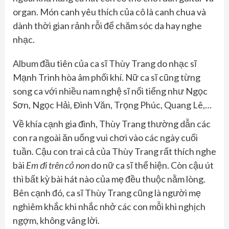
organ. Món canh yêu thích của cô là canh chua và
dành thời gian rảnh rỗi để chăm sóc da hay nghe
nhạc.
Album đầu tiên của ca sĩ Thùy Trang do nhạc sĩ
Mạnh Trinh hòa âm phối khí. Nữ ca sĩ cũng từng
song ca với nhiều nam nghệ sĩ nổi tiếng như Ngọc
Sơn, Ngọc Hải, Đình Văn, Trọng Phúc, Quang Lê,…
Về khía cạnh gia đình, Thùy Trang thường dẫn các
con ra ngoài ăn uống vui chơi vào các ngày cuối
tuần. Cậu con trai cả của Thùy Trang rất thích nghe
bài
Em đi trên cỏ non
do nữ ca sĩ thể hiện. Còn cậu út
thì bất kỳ bài hát nào của mẹ đều thuộc nằm lòng.
Bên cạnh đó, ca sĩ Thùy Trang cũng là người mẹ
nghiêm khắc khi nhắc nhở các con mỗi khi nghịch
ngợm, không vâng lời.