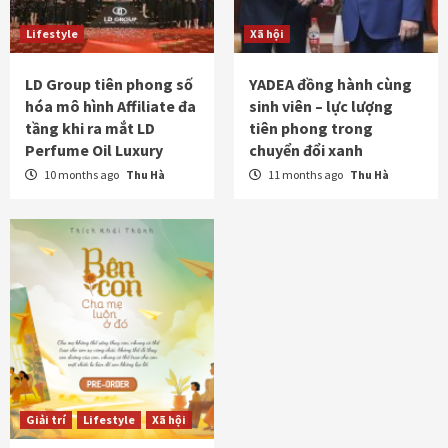
Lifestyle
Xã hội
LD Group tiên phong số
YADEA đồng hành cùng
hóa mô hình Affiliate đa
sinh viên – lực lượng
tầng khi ra mắt LD
tiên phong trong
Perfume Oil Luxury
chuyển đổi xanh
10 months ago
Thu Hà
11 months ago
Thu Hà
Giải trí
Lifestyle
Xã hội