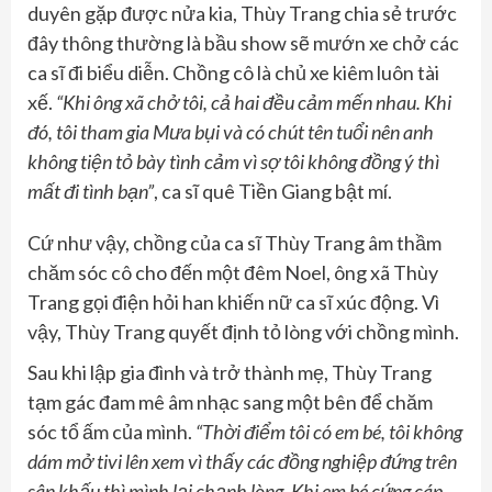
duyên gặp được nửa kia, Thùy Trang chia sẻ trước
đây thông thường là bầu show sẽ mướn xe chở các
ca sĩ đi biểu diễn. Chồng cô là chủ xe kiêm luôn tài
xế.
“Khi ông xã chở tôi, cả hai đều cảm mến nhau. Khi
đó, tôi tham gia Mưa bụi và có chút tên tuổi nên anh
không tiện tỏ bày tình cảm vì sợ tôi không đồng ý thì
mất đi tình bạn”
, ca sĩ quê Tiền Giang bật mí.
Cứ như vậy, chồng của ca sĩ Thùy Trang âm thầm
chăm sóc cô cho đến một đêm Noel, ông xã Thùy
Trang gọi điện hỏi han khiến nữ ca sĩ xúc động. Vì
vậy, Thùy Trang quyết định tỏ lòng với chồng mình.
Sau khi lập gia đình và trở thành mẹ, Thùy Trang
tạm gác đam mê âm nhạc sang một bên để chăm
sóc tổ ấm của mình.
“Thời điểm
tôi
có em bé,
tôi
không
dám mở tivi lên xem vì thấy các đồng nghiệp đứng trên
sân khấu thì mình lại chạnh lòng. Khi em bé cứng cáp,