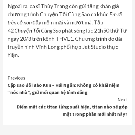
Ngoài ra, ca sĩ Thùy Trang còn gửi tặng khán giả
chương trình Chuyện Tối Cùng Sao ca khúc
Em đi
trên cỏ non
đầy mềm mại và mượt mà. Tập
42
Chuyện Tối Cùng Sao
phát sóng lúc 21h50 thứ Tư
ngày 20/3 trên kênh THVL1. Chương trình do đài
truyền hình Vĩnh Long phối hợp Jet Studio thực
hiện.
Continue
Previous
Cặp sao đôi Bảo Kun – Hải Ngân: Không có khái niệm
Reading
“nóc nhà”, giữ mối quan hệ bình đẳng
Next
Điểm mặt các titan từng xuất hiện, titan nào sẽ góp
mặt trong phần mới nhất này?