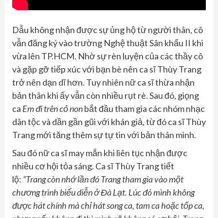
Dẫu không nhận được sự ủng hộ từ người thân, cô
vẫn đăng ký vào trường Nghệ thuật Sân khấu II khi
vừa lên TP.HCM. Nhờ sự rèn luyện của các thầy cô
và gặp gỡ tiếp xúc với bạn bè nên ca sĩ Thùy Trang
trở nên dạn dĩ hơn. Tuy nhiên nữ ca sĩ thừa nhận
bản thân khi ấy vẫn còn nhiều rụt rè. Sau đó, giọng
ca
Em đi trên cỏ non
bắt đầu tham gia các nhóm nhạc
dân tộc và dần gần gũi với khán giả, từ đó ca sĩ Thùy
Trang mới tăng thêm sự tự tin với bản thân mình.
Sau đó nữ ca sĩ may mắn khi liên tục nhận được
nhiều cơ hội tỏa sáng. Ca sĩ Thùy Trang tiết
lộ:
“Trang còn nhớ lần đó Trang tham gia vào một
chương trình biểu diễn ở Đà Lạt. Lúc đó mình không
được hát chính mà chỉ hát song ca, tam ca hoặc tốp ca,