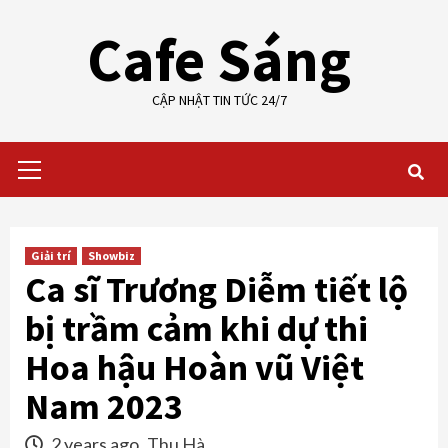
Skip
Cafe Sáng
to
content
CẬP NHẬT TIN TỨC 24/7
Primary
Menu
Giải trí
Showbiz
Ca sĩ Trương Diễm tiết lộ
bị trầm cảm khi dự thi
Hoa hậu Hoàn vũ Việt
Nam 2023
2 years ago
Thu Hà