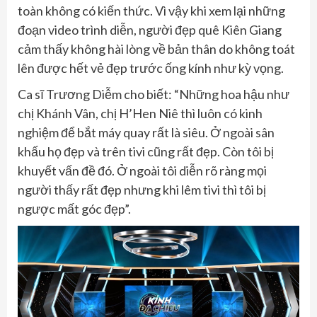
toàn không có kiến thức. Vì vậy khi xem lại những
đoạn video trình diễn, người đẹp quê Kiên Giang
cảm thấy không hài lòng về bản thân do không toát
lên được hết vẻ đẹp trước ống kính như kỳ vọng.
Ca sĩ Trương Diễm cho biết: “Những hoa hậu như
chị Khánh Vân, chị H’Hen Niê thì luôn có kinh
nghiệm để bắt máy quay rất là siêu. Ở ngoài sân
khấu họ đẹp và trên tivi cũng rất đẹp. Còn tôi bị
khuyết vấn đề đó. Ở ngoài tôi diễn rõ ràng mọi
người thấy rất đẹp nhưng khi lêm tivi thì tôi bị
ngược mất góc đẹp”.