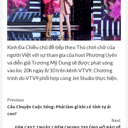
Kính Đa Chiều chủ đề tiếp theo Thú chơi chữ của
người Việt với sự tham gia của host Phương Uyên
và diễn giả Trương Mỹ Dung sẽ được phát sóng
vào lúc 20h ngày 8/10 trên kênh VTV9. Chương
trình do VTV9 phối hợp cùng Jet Studio thực hiện.
Continue
Previous
Câu Chuyện Cuộc Sống: Phải làm gì khi có tính tự ái
Reading
cao?
Next
DÀN CAST 2 NGÀY 1 ĐÊM CHUNG TAY ỦNG HỘ BẢO VỆ