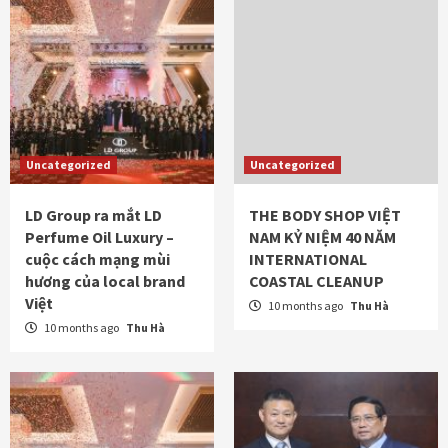
Uncategorized
Uncategorized
LD Group ra mắt LD
THE BODY SHOP VIỆT
Perfume Oil Luxury –
NAM KỶ NIỆM 40 NĂM
cuộc cách mạng mùi
INTERNATIONAL
hương của local brand
COASTAL CLEANUP
Việt
10 months ago
Thu Hà
10 months ago
Thu Hà