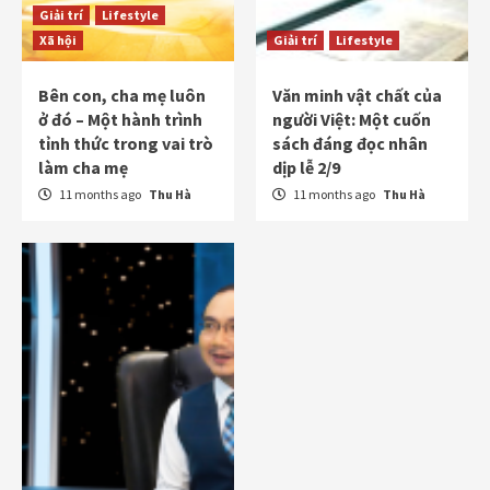
Giải trí
Lifestyle
Xã hội
Giải trí
Lifestyle
Bên con, cha mẹ luôn
Văn minh vật chất của
ở đó – Một hành trình
người Việt: Một cuốn
tỉnh thức trong vai trò
sách đáng đọc nhân
làm cha mẹ
dịp lễ 2/9
11 months ago
Thu Hà
11 months ago
Thu Hà