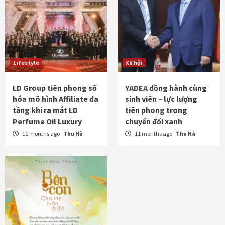
Lifestyle
Xã hội
LD Group tiên phong số
YADEA đồng hành cùng
hóa mô hình Affiliate đa
sinh viên – lực lượng
tầng khi ra mắt LD
tiên phong trong
Perfume Oil Luxury
chuyển đổi xanh
10 months ago
Thu Hà
11 months ago
Thu Hà