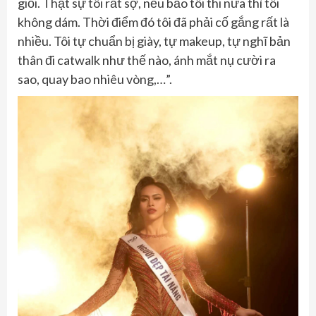
giỏi. Thật sự tôi rất sợ, nếu bảo tôi thi nữa thì tôi
không dám. Thời điểm đó tôi đã phải cố gắng rất là
nhiều. Tôi tự chuẩn bị giày, tự makeup, tự nghĩ bản
thân đi catwalk như thế nào, ánh mắt nụ cười ra
sao, quay bao nhiêu vòng,…”.