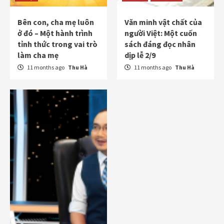
Bên con, cha mẹ luôn
Văn minh vật chất của
ở đó – Một hành trình
người Việt: Một cuốn
tỉnh thức trong vai trò
sách đáng đọc nhân
làm cha mẹ
dịp lễ 2/9
11 months ago
Thu Hà
11 months ago
Thu Hà