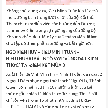
Không phải dạng vừa, Kiều Minh Tuấn lập tức trả
thù Dương Lâm trong lượt chơi của đội đối thủ.
Thậm chí, nam diễn viên còn hướng dẫn Dương
Lâm lên xe điện trong sự ngỡ ngàng của đồng đội.
Khoảnh khắc ‘đấu đá’ này của 2 thành viên đã làm
cho tập 66 thêm phần sôi động và bất ngờ hơn.
NGÔ KIẾN HUY – KIỀU MINH TUẤN –
HIEUTHUHAI BẤT NGỜ VỚI “VÙNG ĐẤT KIẾN
THỨC” TẠI ĐIỂM KẾT MÙA 3
Xuất hiện tại Vịnh Vĩnh Hy – Ninh Thuận, dàn cast 2
Ngày 1 Đêm nhận ngay thử thách ‘Người Lạ Thành
Quen’ với nhiệm vụ tìm 10 người trả lời câu kiến
thức ngẫu nhiên từ kiến thức đời sống đến xã hội
chỉ vỏn vẹn trong 15 phút, nhưng cũng tại đây
HIEUTHUHAI đã vô cùng bất ngờ khi gặp ngay