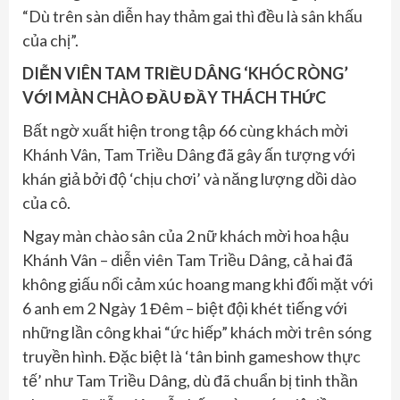
“Dù trên sàn diễn hay thảm gai thì đều là sân khấu
của chị”.
DIỄN VIÊN TAM TRIỀU DÂNG ‘KHÓC RÒNG’
VỚI MÀN CHÀO ĐẦU ĐẦY THÁCH THỨC
Bất ngờ xuất hiện trong tập 66 cùng khách mời
Khánh Vân, Tam Triều Dâng đã gây ấn tượng với
khán giả bởi độ ‘chịu chơi’ và năng lượng dồi dào
của cô.
Ngay màn chào sân của 2 nữ khách mời hoa hậu
Khánh Vân – diễn viên Tam Triều Dâng, cả hai đã
không giấu nổi cảm xúc hoang mang khi đối mặt với
6 anh em 2 Ngày 1 Đêm – biệt đội khét tiếng với
những lần công khai “ức hiếp” khách mời trên sóng
truyền hình. Đặc biệt là ‘tân binh gameshow thực
tế’ như Tam Triều Dâng, dù đã chuẩn bị tinh thần