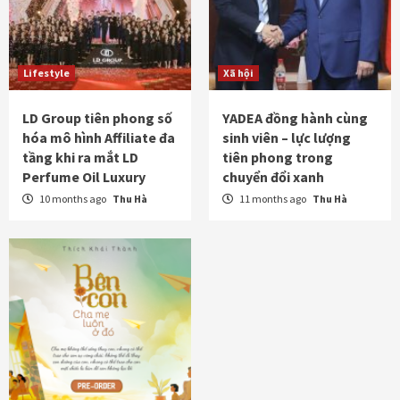
Lifestyle
Xã hội
LD Group tiên phong số
YADEA đồng hành cùng
hóa mô hình Affiliate đa
sinh viên – lực lượng
tầng khi ra mắt LD
tiên phong trong
Perfume Oil Luxury
chuyển đổi xanh
10 months ago
Thu Hà
11 months ago
Thu Hà