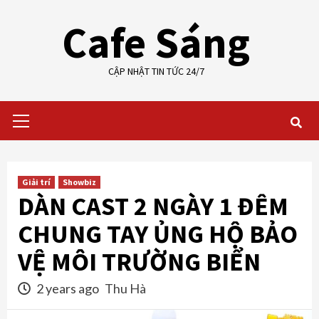
Skip
Cafe Sáng
to
content
CẬP NHẬT TIN TỨC 24/7
Primary
Menu
Giải trí
Showbiz
DÀN CAST 2 NGÀY 1 ĐÊM
CHUNG TAY ỦNG HỘ BẢO
VỆ MÔI TRƯỜNG BIỂN
2 years ago
Thu Hà