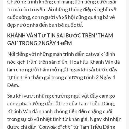
Chương trình không chỉ mang đến tiếng cười giải
trí mà còn truyền tải những thông điệp ý nghĩa về
cuộc sống, con người và xã hội cũng quảng bá vẻ
đẹp nước nhà đến bạn bè quốc tế.
KHÁNH VÂN TỰ TIN SẢI BƯỚC TRÊN ‘THẢM
GAI’ TRONG 2 NGÀY 1 ĐÊM
Nổi tiếng với những màn trình diễn catwalk ‘đỉnh
nóc kịch trần’ trên sàn diễn, Hoa hậu Khánh Vân đã
làm cho người hâm mộ ngất ngây khi sải bước đầy
tự tin trên thảm gai trong chương trình 2 Ngày 1
Đêm.
Sau khi vượt những chướng ngại vật đầy cam go
cùng pha hướng dẫn lắt léo của Tam Triều Dâng,
Khánh Vân đã nhanh chóng tiến đến chặng cuối
trong sự cổ vũ nhiệt tình từ khán giả. Ngay khi nhận
được chỉ dẫn
“Catwalk đi chị!”
từ Tam Triều Dâng