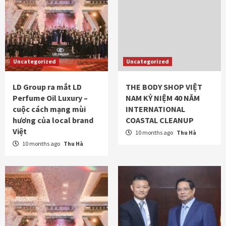
Uncategorized
Uncategorized
LD Group ra mắt LD
THE BODY SHOP VIỆT
Perfume Oil Luxury –
NAM KỶ NIỆM 40 NĂM
cuộc cách mạng mùi
INTERNATIONAL
hương của local brand
COASTAL CLEANUP
Việt
10 months ago
Thu Hà
10 months ago
Thu Hà