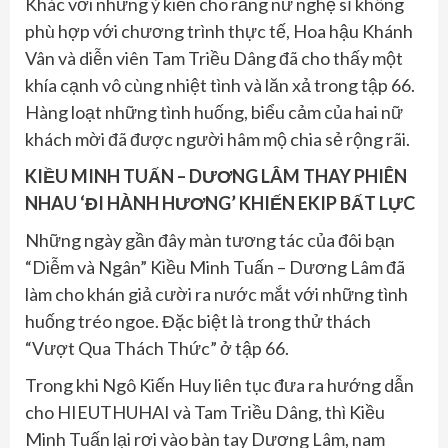
Khác với những ý kiến cho rằng nữ nghệ sĩ không
phù hợp với chương trình thực tế, Hoa hậu Khánh
Vân và diễn viên Tam Triều Dâng đã cho thấy một
khía cạnh vô cùng nhiệt tình và lăn xả trong tập 66.
Hàng loạt những tình huống, biểu cảm của hai nữ
khách mời đã được người hâm mộ chia sẻ rộng rãi.
KIỀU MINH TUẤN – DƯƠNG LÂM THAY PHIÊN
NHAU ‘ĐI HÀNH HƯƠNG’ KHIẾN EKIP BẤT LỰC
Những ngày gần đây màn tương tác của đôi bạn
“Diễm và Ngân” Kiều Minh Tuấn – Dương Lâm đã
làm cho khán giả cười ra nước mắt với những tình
huống tréo ngoe. Đặc biệt là trong thử thách
“Vượt Qua Thách Thức” ở tập 66.
Trong khi Ngô Kiến Huy liên tục đưa ra hướng dẫn
cho HIEUTHUHAI và Tam Triều Dâng, thì Kiều
Minh Tuấn lại rơi vào bàn tay Dương Lâm, nam