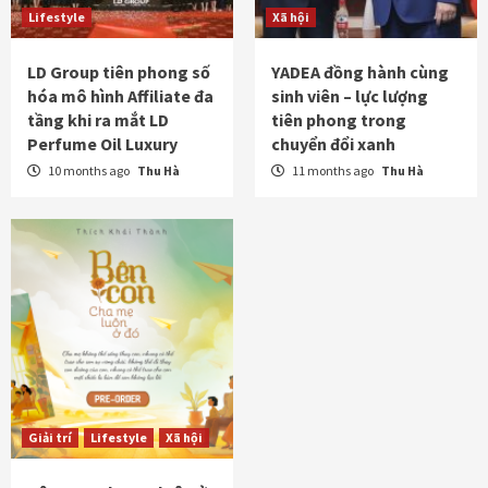
Lifestyle
Xã hội
LD Group tiên phong số
YADEA đồng hành cùng
hóa mô hình Affiliate đa
sinh viên – lực lượng
tầng khi ra mắt LD
tiên phong trong
Perfume Oil Luxury
chuyển đổi xanh
10 months ago
Thu Hà
11 months ago
Thu Hà
Giải trí
Lifestyle
Xã hội