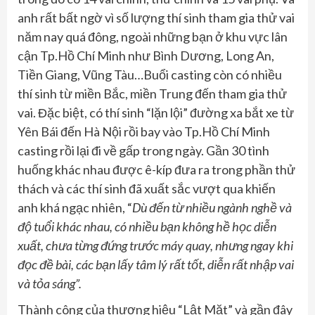
anh rất bất ngờ vì số lượng thí sinh tham gia thử vai
năm nay quá đông, ngoài những bạn ở khu vực lân
cận Tp.Hồ Chí Minh như Bình Dương, Long An,
Tiền Giang, Vũng Tàu…Buổi casting còn có nhiều
thí sinh từ miền Bắc, miền Trung đến tham gia thử
vai. Đặc biệt, có thí sinh “lặn lội” đường xa bắt xe từ
Yên Bái đến Hà Nội rồi bay vào Tp.Hồ Chí Minh
casting rồi lại đi về gấp trong ngày. Gần 30 tình
huống khác nhau được ê-kíp đưa ra trong phần thử
thách và các thí sinh đã xuất sắc vượt qua khiến
anh khá ngạc nhiên, “
Dù đến từ nhiều ngành nghề và
độ tuổi khác nhau, có nhiều bạn không hề học diễn
xuất, chưa từng đứng trước máy quay, nhưng ngay khi
đọc đề bài, các bạn lấy tâm lý rất tốt, diễn rất nhập vai
và tỏa sáng”.
Thành công của thương hiệu “Lật Mặt” và gần đây