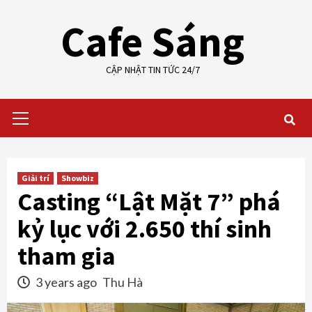
Skip
Cafe Sáng
to
content
CẬP NHẬT TIN TỨC 24/7
Primary
Menu
Giải trí
Showbiz
Casting “Lật Mặt 7” phá
kỷ lục với 2.650 thí sinh
tham gia
3 years ago
Thu Hà