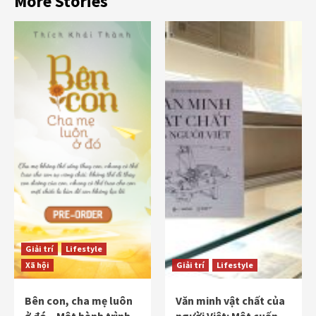
More Stories
Giải trí
Lifestyle
Xã hội
Giải trí
Lifestyle
Bên con, cha mẹ luôn
Văn minh vật chất của