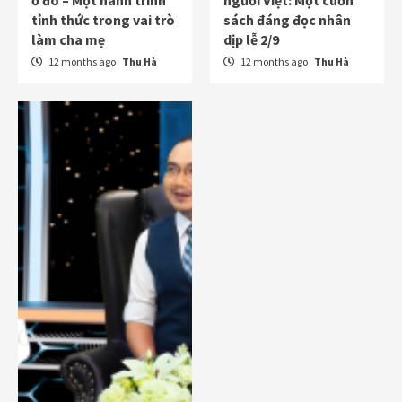
ở đó – Một hành trình
người Việt: Một cuốn
tỉnh thức trong vai trò
sách đáng đọc nhân
làm cha mẹ
dịp lễ 2/9
12 months ago
Thu Hà
12 months ago
Thu Hà