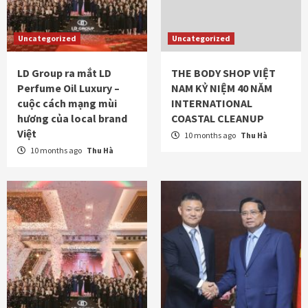
Uncategorized
Uncategorized
LD Group ra mắt LD
THE BODY SHOP VIỆT
Perfume Oil Luxury –
NAM KỶ NIỆM 40 NĂM
cuộc cách mạng mùi
INTERNATIONAL
hương của local brand
COASTAL CLEANUP
Việt
10 months ago
Thu Hà
10 months ago
Thu Hà