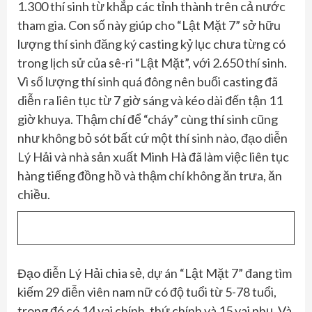
1.300 thí sinh từ khắp các tỉnh thành trên cả nước
tham gia. Con số này giúp cho “Lật Mặt 7” sở hữu
lượng thí sinh đăng ký casting kỷ lục chưa từng có
trong lịch sử của sê-ri “Lật Mặt”, với 2.650 thí sinh.
Vì số lượng thí sinh quá đông nên buổi casting đã
diễn ra liên tục từ 7 giờ sáng và kéo dài đến tận 11
giờ khuya. Thậm chí để “cháy” cùng thí sinh cũng
như không bỏ sót bất cứ một thí sinh nào, đạo diễn
Lý Hải và nhà sản xuất Minh Hà đã làm việc liên tục
hàng tiếng đồng hồ và thậm chí không ăn trưa, ăn
chiều.
Đạo diễn Lý Hải chia sẻ, dự án “Lật Mặt 7” đang tìm
kiếm 29 diễn viên nam nữ có độ tuổi từ 5-78 tuổi,
trong đó có 14 vai chính, thứ chính và 15 vai phụ. Và