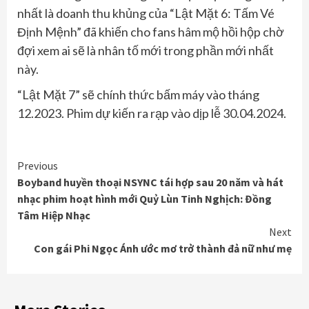
nhất là doanh thu khủng của “Lật Mặt 6: Tấm Vé
Định Mệnh” đã khiến cho fans hâm mộ hồi hộp chờ
đợi xem ai sẽ là nhân tố mới trong phần mới nhất
này.
“Lật Mặt 7” sẽ chính thức bấm máy vào tháng
12.2023. Phim dự kiến ra rạp vào dịp lễ 30.04.2024.
Continue
Previous
Boyband huyền thoại NSYNC tái hợp sau 20 năm và hát
Reading
nhạc phim hoạt hình mới Quỷ Lùn Tinh Nghịch: Đồng
Tâm Hiệp Nhạc
Next
Con gái Phi Ngọc Ánh ước mơ trở thành đả nữ như mẹ