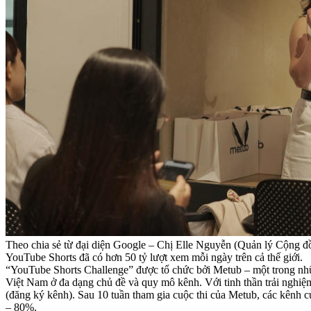
Theo chia sẻ từ đại diện Google – Chị Elle Nguyễn (Quản lý Cộng 
YouTube Shorts đã có hơn 50 tỷ lượt xem mỗi ngày trên cả thế giới.
“YouTube Shorts Challenge” được tổ chức bởi Metub – một trong nhữn
Việt Nam ở đa dạng chủ đề và quy mô kênh. Với tinh thần trải nghiệm
(đăng ký kênh). Sau 10 tuần tham gia cuộc thi của Metub, các kênh củ
– 80%.