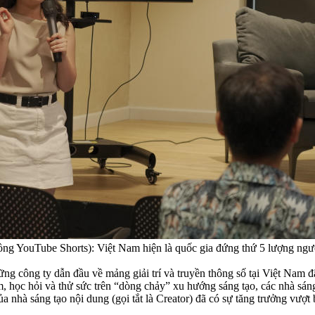
đồng YouTube Shorts): Việt Nam hiện là quốc gia đứng thứ 5 lượng 
g công ty dẫn đầu về mảng giải trí và truyền thông số tại Việt Nam 
, học hỏi và thử sức trên “dòng chảy” xu hướng sáng tạo, các nhà sáng 
a nhà sáng tạo nội dung (gọi tắt là Creator) đã có sự tăng trưởng vượt