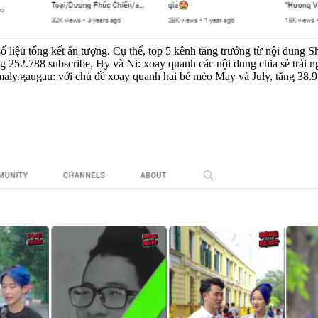
 số liệu tổng kết ấn tượng. Cụ thể, top 5 kênh tăng trưởng từ nội dung 
tăng 252.788 subscribe, Hy và Ni: xoay quanh các nội dung chia sẻ trải
maly.gaugau: với chủ đề xoay quanh hai bé mèo May và July, tăng 38.9