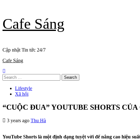
Skip
Cafe Sáng
to
content
Cập nhật Tin tức 24/7
Primary
Cafe Sáng
Menu
Search
for:
Lifestyle
Xã hội
“CUỘC ĐUA” YOUTUBE SHORTS CỦA 
3 years ago
Thu Hà
YouTube Shorts là một định dạng tuyệt vời để nâng cao hiệu suấ