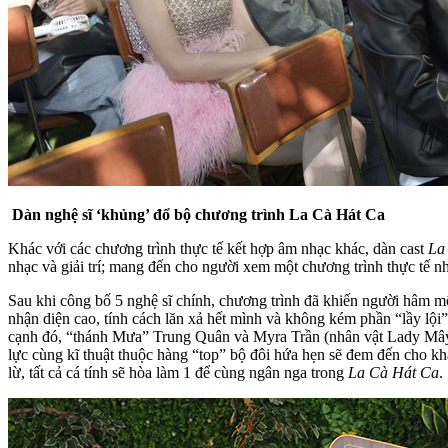
Dàn nghệ sĩ ‘khủng’ đổ bộ
chương
trình La Cà Hát Ca
Khác với các chương trình thực tế kết hợp âm nhạc khác, dàn cast
La
nhạc và giải trí; mang đến cho người xem một chương trình thực tế n
Sau khi công bố 5 nghệ sĩ chính, chương trình đã khiến người hâm mộ
nhận diện cao, tính cách lăn xả hết mình và không kém phần “lầy lội
cạnh đó, “thánh Mưa” Trung Quân và Myra Trần (nhân vật Lady Mây t
lực cùng kĩ thuật thuộc hàng “top” bộ đôi hứa hẹn sẽ đem đến cho kh
lừ, tất cả cá tính sẽ hòa làm 1 để cùng ngân nga trong
La Cà Hát Ca
.