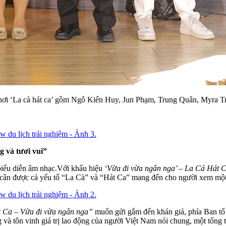
ơi ‘La cà hát ca’ gồm Ngô Kiến Huy, Jun Phạm, Trung Quân, Myra T
 và tươi vui”
 biểu diễn âm nhạc.Với khẩu hiệu
‘Vừa đi vừa ngân nga’ – La Cá Hát 
ẽ cân được cả yếu tố “La Cà” và “Hát Ca” mang đến cho người xem mộ
 Ca – Vừa đi vừa ngân nga”
muốn gửi gắm đến khán giả, phía Ban tổ 
êng và tôn vinh giá trị lao động của người Việt Nam nói chung, một tổn