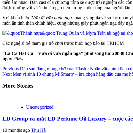
diễn âm nhạc. Dàn cast của chương trình sẽ được trải nghiệm các côn
được những vất vả ‘cơm áo gạo tiền’ trong cuộc sống của người dân.
Với khẩu hiệu
‘Vừa đi vừa ngân nga’
mang ý nghĩa về sự lạc quan yêu
món ăn tinh thần chính hiệu, cùng những giây phút ngân nga đầy ng
Các nghệ sĩ trẻ tham gia trò chơi trước buổi họp báo tại TP.HCM
“La Cà Hát Ca – Vừa đi vừa ngân nga” phát sóng lúc 20h30 Chủ
ngày 25/6.
Continue
Previous
Dàn sao đáng mong chờ của ‘Flash’: Nhân vật chính liệu có 
Next
Men vi sinh 10 chủng M’Smarty – lựa chọn hàng đầu của mẹ hỗ t
Reading
More Stories
Uncategorized
LD Group ra mắt LD Perfume Oil Luxury – cuộc các
10 months ago
Thu Hà