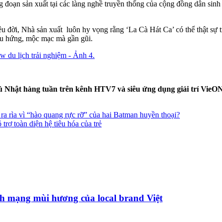
g đoạn sản xuất tại các làng nghề truyền thống của cộng đồng dân sinh
 đời, Nhà sản xuất luôn hy vọng rằng ‘La Cà Hát Ca’ có thể thật sự tr
ẫu hứng, mộc mạc mà gần gũi.
 Nhật hàng tuần trên kênh HTV7 và siêu ứng dụng giải trí VieON
ra rìa vì “hào quang rực rỡ” của hai Batman huyền thoại?
rợ toàn diện hệ tiêu hóa của trẻ
h mạng mùi hương của local brand Việt