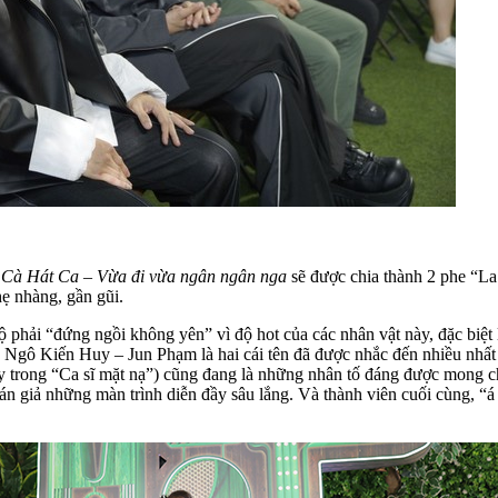
 Cà Hát Ca – Vừa đi vừa ngân ngân nga
sẽ được chia thành 2 phe “La
hẹ nhàng, gần gũi.
 phải “đứng ngồi không yên” vì độ hot của các nhân vật này, đặc biệt 
” Ngô Kiến Huy – Jun Phạm là hai cái tên đã được nhắc đến nhiều nhất
rong “Ca sĩ mặt nạ”) cũng đang là những nhân tố đáng được mong chờ 
án giả những màn trình diễn đầy sâu lắng. Và thành viên cuối cùng, “