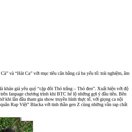
 Cà” và “Hát Ca” với mục tiêu cân bằng cả ba yếu tố: trải nghiệm, âm
là khán giả yêu quý “cặp đôi Thỏ trắng – Thỏ đen”. Xuất hiện với độ
 trên fanpage chương trình khi BTC hé lộ những gợi ý đầu tiên. Bên
khi lần đầu tham gia show truyền hình thực tế, với giọng ca nội
á quân Rap Việt” Blacka với tinh thần gen Z cùng những vần rap chất