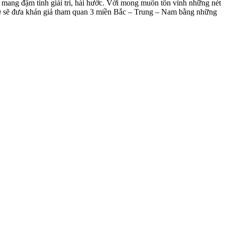
 mang đậm tính giải trí, hài hước. Với mong muốn tôn vinh những nét
a
sẽ đưa khán giả tham quan 3 miền Bắc – Trung – Nam bằng những