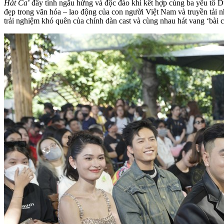
Hát Ca
’ đầy tính ngẫu hứng và độc đáo khi kết hợp cùng ba yếu tố 
đẹp trong văn hóa – lao động của con người Việt Nam và truyền tải n
trải nghiệm khó quên của chính dàn cast và cùng nhau hát vang ‘bài c