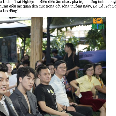
Du Lịch – Trải Nghiệm – Biểu diễn âm nhạc, pha trộn những tình huống
hững điều lạc quan tích cực trong đời sống thường ngày,
La Cà Hát C
a lao động’.