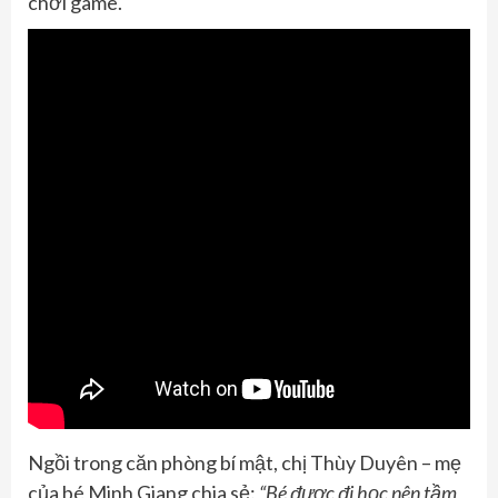
chơi game.
Ngồi trong căn phòng bí mật, chị Thùy Duyên – mẹ
của bé Minh Giang chia sẻ:
“Bé được đi học nên tầm