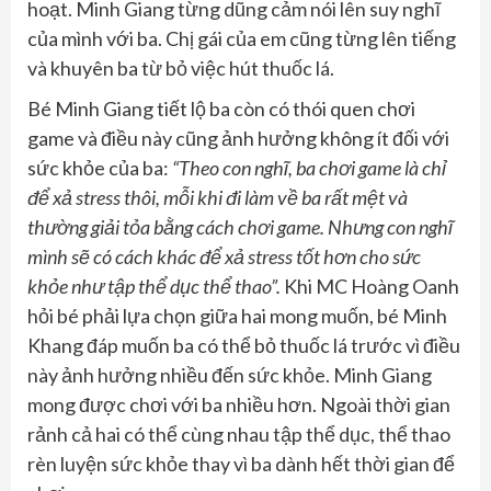
hoạt. Minh Giang từng dũng cảm nói lên suy nghĩ
của mình với ba. Chị gái của em cũng từng lên tiếng
và khuyên ba từ bỏ việc hút thuốc lá.
Bé Minh Giang tiết lộ ba còn có thói quen chơi
game và điều này cũng ảnh hưởng không ít đối với
sức khỏe của ba:
“Theo con nghĩ, ba chơi game là chỉ
để xả stress thôi, mỗi khi đi làm về ba rất mệt và
thường giải tỏa bằng cách chơi game. Nhưng con nghĩ
mình sẽ có cách khác để xả stress tốt hơn cho sức
khỏe như tập thể dục thể thao”.
Khi MC Hoàng Oanh
hỏi bé phải lựa chọn giữa hai mong muốn, bé Minh
Khang đáp muốn ba có thể bỏ thuốc lá trước vì điều
này ảnh hưởng nhiều đến sức khỏe. Minh Giang
mong được chơi với ba nhiều hơn. Ngoài thời gian
rảnh cả hai có thể cùng nhau tập thể dục, thể thao
rèn luyện sức khỏe thay vì ba dành hết thời gian để