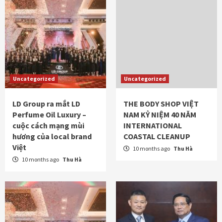
Uncategorized
Uncategorized
LD Group ra mắt LD
THE BODY SHOP VIỆT
Perfume Oil Luxury –
NAM KỶ NIỆM 40 NĂM
cuộc cách mạng mùi
INTERNATIONAL
hương của local brand
COASTAL CLEANUP
Việt
10 months ago
Thu Hà
10 months ago
Thu Hà