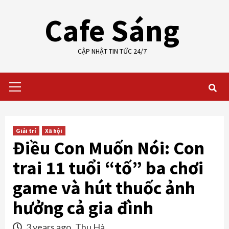
Skip
Cafe Sáng
to
content
CẬP NHẬT TIN TỨC 24/7
Primary
Menu
Giải trí
Xã hội
Điều Con Muốn Nói: Con
trai 11 tuổi “tố” ba chơi
game và hút thuốc ảnh
hưởng cả gia đình
3 years ago
Thu Hà