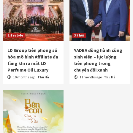
Lifestyle
Xã hội
LD Group tiên phong số
YADEA đồng hành cùng
hóa mô hình Affiliate đa
sinh viên – lực lượng
tầng khi ra mắt LD
tiên phong trong
Perfume Oil Luxury
chuyển đổi xanh
10 months ago
Thu Hà
11 months ago
Thu Hà