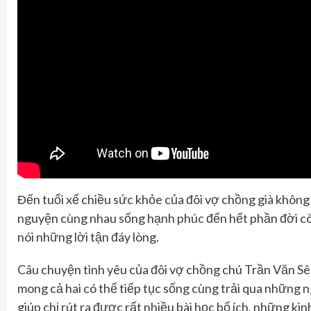
Đến tuổi xế chiều sức khỏe của
đôi vợ chồng già
không
nguyện cùng nhau sống
hạnh phúc
đến hết phần đời còn
nói
những lời tận đáy lòng
.
Câu chuyện tình yêu của đôi vợ chồng
chú
Trần Văn Sê
mong cả hai có thể tiếp tục sống cùng trải qua những n
giúp
chị
rút ra được rất nhiều bài học bổ ích, những ki