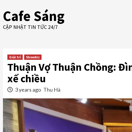
Skip
Cafe Sáng
to
content
CẬP NHẬT TIN TỨC 24/7
Giải trí
Showbiz
Thuận Vợ Thuận Chồng: Đìn
xế chiều
3 years ago
Thu Hà