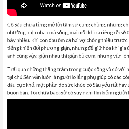
Cô Sáu c
hưa từng mở lời tâm sự cùng chồng
,
nhưng
ch
nhường nhịn nhau mà sống, mai mốt khi ra riêng rồi sẽ 
bấy nhiêu
. Kh
i con
đ
au
ốm
cả hai vợ chồng thiếu trước 
tiếng
khiến
đối phương giận
,
nhưng để giữ hòa khí gia 
anh cũng vậy, giận nhau thì giận bỏ cơm, nhưng vẫn lén 
T
rải qua những thăng trầm trong cuộc sống và có với n
tại
chú
Sên vẫn luôn là người lo lắng phụ giúp
cô
các cô
dâu
cực khổ,
một phần do sức khỏe
cô
Sáu yếu rất hay
buôn bán. Tôi chưa bao giờ có suy nghĩ tìm kiếm người k