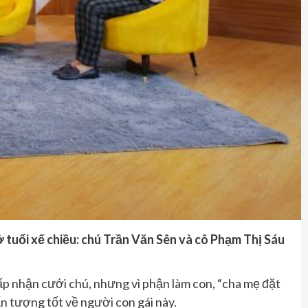
tuổi xế chiều:
chú Trần Văn Sên và cô Phạm Thị Sáu
ấp nhận cưới
chú
, nhưng vì phận làm con
,
“
cha mẹ đặt
ấn tượng tốt về người con gái này.