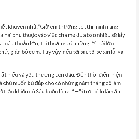
 biết khuyên nhủ
:“Giờ em thương tôi, thì mình ráng
cả hai phụ thuộc vào việc cha mẹ đưa bao nhiêu sẽ lấy
ra mâu thuẫn
lớn, thi thoảng
có những lời nói lớn
chứ, giận bỏ cơm. Tuy vậy, nếu tôi sai, tôi sẽ xin lỗi và
rất hiểu và yêu thương con dâu. Đến thời điểm hiện
là chú muốn
bù đắp
cho cô những năm tháng cô
làm
ột lần
khiến cô
Sáu buồn lòng: “Hồi trẻ tôi lo làm ăn,