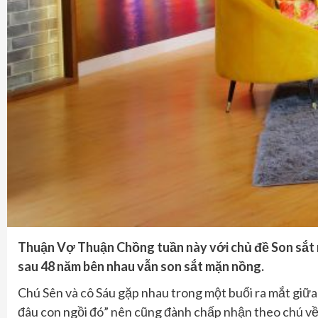
Thuận Vợ Thuận Chồng tuần này với chủ đề Son sắt ma
sau 48 năm bên nhau vẫn son sắt mặn nồng.
Chú
Sên và
cô
Sáu gặp nhau trong một buổi ra mắt giữa
đâu con ngồi đó
”
nên cũng đành chấp nhận theo
chú
về