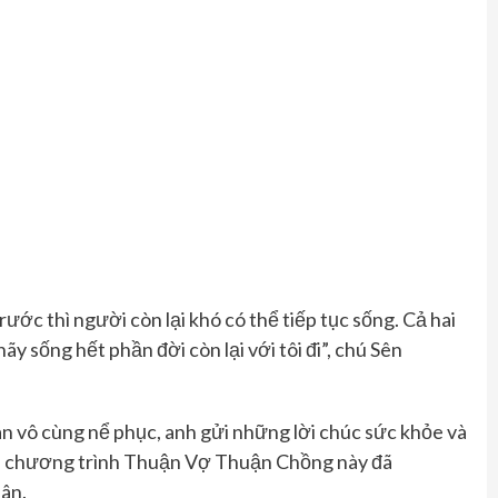
rước
thì người còn lại khó có
thể tiếp tục sống
. C
ả hai
y sống hết phần đời còn lại với tôi đi”,
chú
Sên
n vô cùng nể phục, anh gửi những lời chúc sức khỏe và
a chương trình
Thuận Vợ Thuận Chồng
này đã
hân.