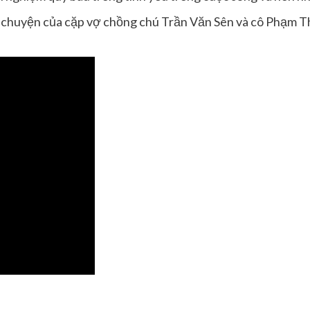
u chuyện của cặp vợ chồng
chú Trần
Văn Sên và
cô Phạm
T