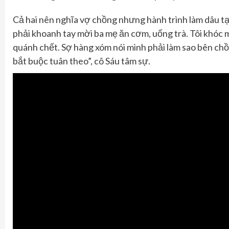
Cả hai nên nghĩa vợ chồng nhưng hành trình làm dâu t
phải khoanh tay mời ba
mẹ ăn cơm, uống trà. Tôi khóc m
quánh chết. Sợ hàng xóm nói mình phải làm sao bên chồ
bắt buộc tuân theo”, cô
Sáu tâm sự.