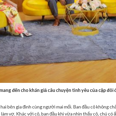
ng đến cho khán giả câu chuyện tình yêu của cặp đôi ở 
 hai bên gia đình cùng người mai mối. Ban đầu
cô
không ch
 làm vợ
. K
hác với
cô,
ban đầu khi vừa nhìn
thấy cô, chú
có 