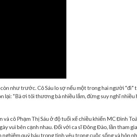
 còn như trước
. Cô
Sáu lo sợ nếu
một trong hai người “
đi
”
t
 lại: “Bà ơi tôi thương bà nhiều lắm, đừng suy nghĩ nhiều hã
n và
cô
Phạm Thị Sáu ở độ tuổi xế chiều khiến MC Đình Toà
gày vui bên cạnh nhau. Đối với ca sĩ Đông Đào
,
lần tham gi
nh nghiệm quý báu trong tình yêu trong cuộc sống và hôn n