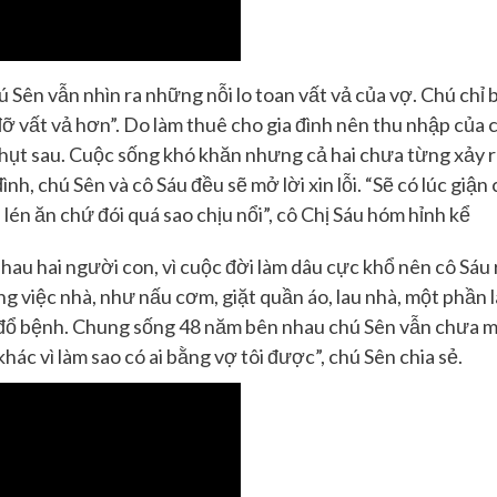
ú
Sên vẫn nhìn ra những nỗi lo toan vất vả của vợ
. Chú chỉ
đỡ vất vả hơn”. Do làm thuê cho gia đình nên thu nhập của 
hụt sau.
Cuộc sống khó khăn nhưng cả hai chưa từng xảy 
đình,
chú
Sên và
cô
Sáu đều sẽ mở lời xin lỗi
. “Sẽ có lúc giận 
lén ăn chứ đói quá sao chịu nổi”, cô
Chị Sáu hóm hỉnh kể
hau hai người con, vì cuộc đời làm dâu cực khổ nên c
ô
Sáu 
ng việc nhà, như nấu cơm
,
giặt quần áo, lau nhà
,
một phần
 đổ bệnh. Chung sống 48 năm bên nhau
chú
Sên vẫn chưa m
hác vì làm sao có ai bằng vợ tôi được”,
chú
Sên chia sẻ.