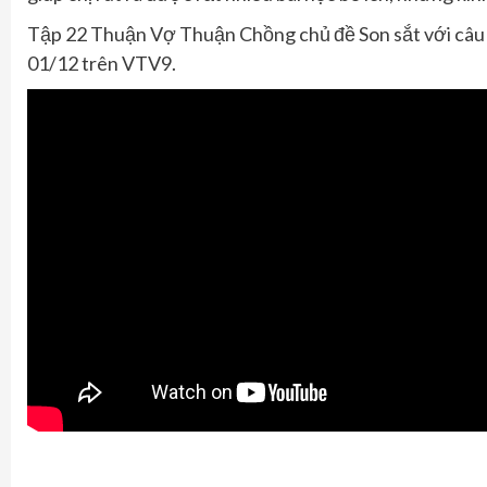
Tập 22
Thuận Vợ Thuận Chồng
chủ đề Son sắt với câ
01/12 trên VTV9.