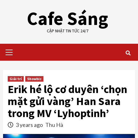
Skip
Cafe Sáng
to
content
CẬP NHẬT TIN TỨC 24/7
Primary
Menu
Giải trí
Showbiz
Erik hé lộ cơ duyên ‘chọn
mặt gửi vàng’ Han Sara
trong MV ‘Lyhoptinh’
3 years ago
Thu Hà