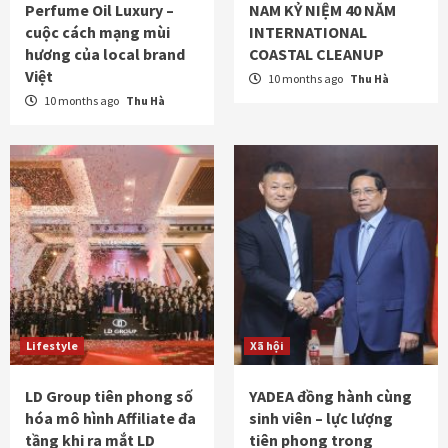
Perfume Oil Luxury –
NAM KỶ NIỆM 40 NĂM
cuộc cách mạng mùi
INTERNATIONAL
hương của local brand
COASTAL CLEANUP
Việt
10 months ago
Thu Hà
10 months ago
Thu Hà
Lifestyle
Xã hội
LD Group tiên phong số
YADEA đồng hành cùng
hóa mô hình Affiliate đa
sinh viên – lực lượng
tầng khi ra mắt LD
tiên phong trong