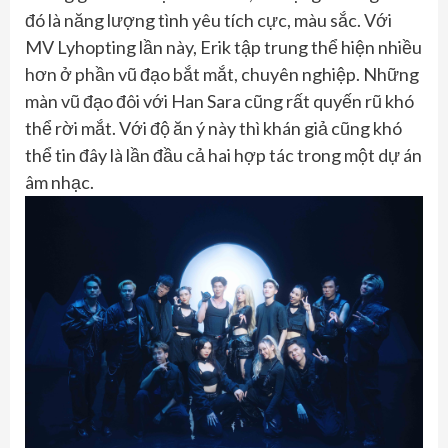
đó là năng lượng tình yêu tích cực, màu sắc. Với
MV Lyhopting lần này, Erik tập trung thể hiện nhiều
hơn ở phần vũ đạo bắt mắt, chuyên nghiệp. Những
màn vũ đạo đôi với Han Sara cũng rất quyến rũ khó
thể rời mắt. Với độ ăn ý này thì khán giả cũng khó
thể tin đây là lần đầu cả hai hợp tác trong một dự án
âm nhạc.