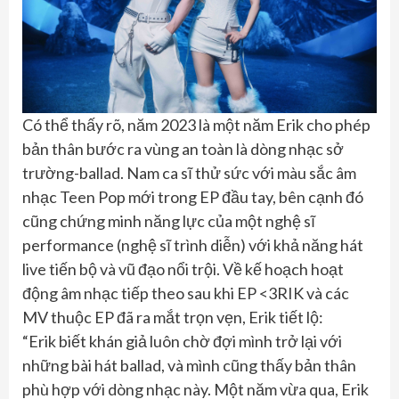
Có thể thấy rõ, năm 2023 là một năm Erik cho phép
bản thân bước ra vùng an toàn là dòng nhạc sở
trường-ballad. Nam ca sĩ thử sức với màu sắc âm
nhạc Teen Pop mới trong EP đầu tay, bên cạnh đó
cũng chứng minh năng lực của một nghệ sĩ
performance (nghệ sĩ trình diễn) với khả năng hát
live tiến bộ và vũ đạo nổi trội. Về kế hoạch hoạt
động âm nhạc tiếp theo sau khi EP <3RIK và các
MV thuộc EP đã ra mắt trọn vẹn, Erik tiết lộ:
“Erik biết khán giả luôn chờ đợi mình trở lại với
những bài hát ballad, và mình cũng thấy bản thân
phù hợp với dòng nhạc này. Một năm vừa qua, Erik