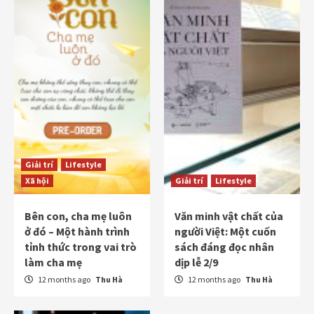
Giải trí
Lifestyle
Xã hội
Giải trí
Lifestyle
Bên con, cha mẹ luôn
Văn minh vật chất của
ở đó – Một hành trình
người Việt: Một cuốn
tỉnh thức trong vai trò
sách đáng đọc nhân
làm cha mẹ
dịp lễ 2/9
12 months ago
Thu Hà
12 months ago
Thu Hà