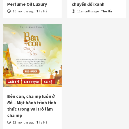
Perfume Oil Luxury
chuyển đổi xanh
10 months ago
Thu Hà
11 months ago
Thu Hà
Giải trí
Lifestyle
Xã hội
Bên con, cha mẹ luôn ở
đó – Một hành trình tỉnh
thức trong vai trò làm
cha mẹ
12 months ago
Thu Hà