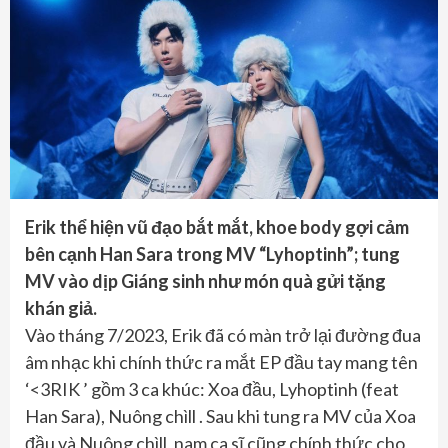
Erik thể hiện vũ đạo bắt mắt, khoe body gợi cảm
bên cạnh Han Sara trong MV “Lyhoptinh”; tung
MV vào dịp Giáng sinh như món quà gửi tặng
khán giả.
Vào tháng 7/2023, Erik đã có màn trở lại đường đua
âm nhạc khi chính thức ra mắt EP đầu tay mang tên
‘<3RIK ’ gồm 3 ca khúc: Xoa đầu, Lyhoptinh (feat
Han Sara), Nuông chìll . Sau khi tung ra MV của Xoa
đầu và Nuông chìll, nam ca sĩ cũng chính thức cho