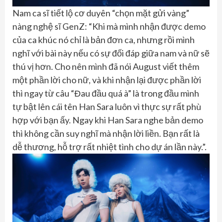
Nam ca sĩ tiết lộ cơ duyên “chọn mặt gửi vàng”
nàng nghệ sĩ GenZ: “Khi mà mình nhận được demo
của ca khúc nó chỉ là bản đơn ca, nhưng rồi mình
nghĩ với bài này nếu có sự đối đáp giữa nam và nữ sẽ
thú vị hơn. Cho nên mình đã nói August viết thêm
một phần lời cho nữ, và khi nhận lại được phần lời
thì ngay từ câu “Đau đầu quá à” là trong đầu mình
tự bật lên cái tên Han Sara luôn vì thực sự rất phù
hợp với bạn ấy. Ngay khi Han Sara nghe bản demo
thì không cần suy nghĩ mà nhận lời liền. Bạn rất là
dễ thương, hỗ trợ rất nhiệt tình cho dự án lần này.”.