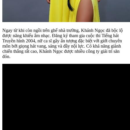
Ngay từ khi còn ngồi trên ghế nhà trường, Khánh Ngọc đã bộc lộ
được năng khiếu âm nhạc. Đăng ký tham gia cuộc thi Tiếng hát
Truyền hình 2004, nữ ca sĩ gây ấn tượng đặc biệt với giới chuyên
môn bởi giọng hát vang, sáng và đầy nội lực. Có khả năng giành
chiến thắng rất cao, Khánh Ngọc được nhiều công ty giải trí săn
đón.