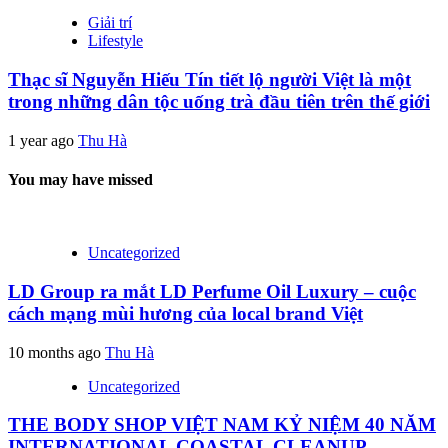
Giải trí
Lifestyle
Thạc sĩ Nguyễn Hiếu Tín tiết lộ người Việt là một
trong những dân tộc uống trà đầu tiên trên thế giới
1 year ago
Thu Hà
You may have missed
Uncategorized
LD Group ra mắt LD Perfume Oil Luxury – cuộc
cách mạng mùi hương của local brand Việt
10 months ago
Thu Hà
Uncategorized
THE BODY SHOP VIỆT NAM KỶ NIỆM 40 NĂM
INTERNATIONAL COASTAL CLEANUP