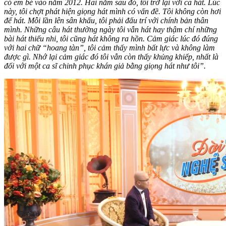
có em bé vào năm 2012. Hai năm sau đó, tôi trở lại với ca hát. Lúc
này, tôi chợt phát hiện giọng hát mình có vấn đề. Tôi không còn hơi
để hát. Mỗi lần lên sân khấu, tôi phải đấu trí với chính bản thân
mình. Những câu hát thường ngày tôi vẫn hát hay thậm chí những
bài hát thiếu nhi, tôi cũng hát không ra hồn. Cảm giác lúc đó đúng
với hai chữ “hoang tàn”, tôi cảm thấy mình bất lực và không làm
được gì. Nhớ lại cảm giác đó tôi vẫn còn thấy khủng khiếp, nhất là
đối với một ca sĩ chinh phục khán giả bằng giọng hát như tôi”.