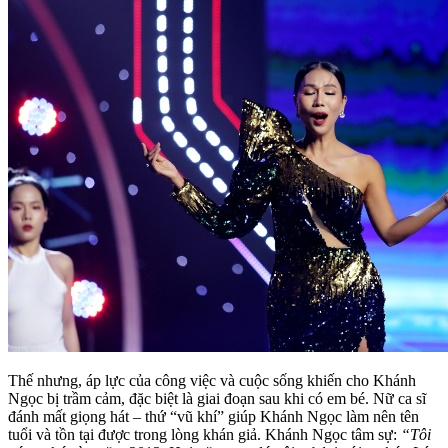
Thế nhưng, áp lực của công việc và cuộc sống khiến cho Khánh
Ngọc bị trầm cảm, đặc biệt là giai đoạn sau khi có em bé. Nữ ca sĩ
đánh mất giọng hát – thứ “vũ khí” giúp Khánh Ngọc làm nên tên
tuổi và tồn tại được trong lòng khán giả. Khánh Ngọc tâm sự:
“Tôi