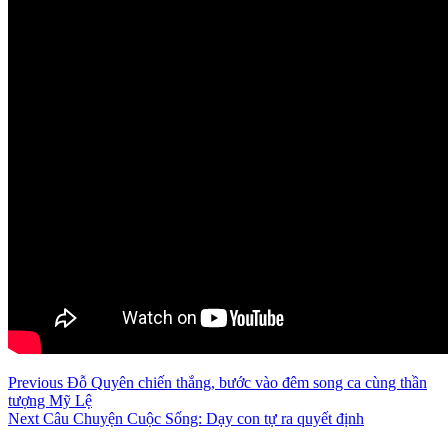
Continue
Previous
Đỗ Quyên chiến thắng, bước vào đêm song ca cùng thần
tượng Mỹ Lệ
Reading
Next
Câu Chuyện Cuộc Sống: Dạy con tự ra quyết định