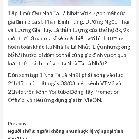
Tập 1 mở đầu Nhà Ta Là Nhất với sự góp mặt của
gia đình 3 ca sĩ: Phan Đinh Tùng, Dương Ngọc Thái
và Lương Gia Huy. Là thần tượng của thế hệ 8x, 9x
một thời, 3 nam ca sĩ sẽ xuất hiện với hình tượng
hoàn toàn khác tại Nhà Ta Là Nhất. Liệu những ông
bố hài hước, dí dỏm có thể cùng gia đình vượt qua
loạt thử thách thú vị của Nhà Ta Là Nhất?
Đón xem tập 1 Nhà Ta Là Nhất phát sóng vào lúc
21h15, chủ nhật ngày 03/03 trên kênh VTV3 và
21h45 trên kênh Youtube Đông Tây Promotion
Official và siêu ứng dụng giải trí VieON.
Continue
Previous
Người Thứ 3: Người chồng nhu nhược bị vợ ngoại tình
Reading
đến 2 lần