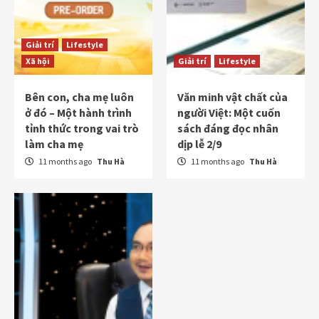
Giải trí
Lifestyle
Xã hội
Giải trí
Lifestyle
Bên con, cha mẹ luôn
Văn minh vật chất của
ở đó – Một hành trình
người Việt: Một cuốn
tỉnh thức trong vai trò
sách đáng đọc nhân
làm cha mẹ
dịp lễ 2/9
11 months ago
Thu Hà
11 months ago
Thu Hà