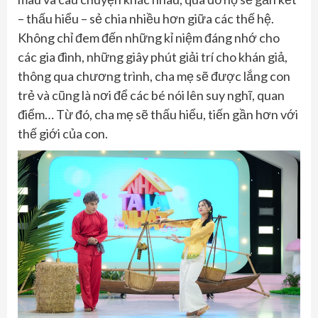
– thấu hiểu – sẻ chia nhiều hơn giữa các thế hệ.
Không chỉ đem đến những kỉ niệm đáng nhớ cho
các gia đình, những giây phút giải trí cho khán giả,
thông qua chương trình, cha mẹ sẽ được lắng con
trẻ và cũng là nơi để các bé nói lên suy nghĩ, quan
điểm… Từ đó, cha mẹ sẽ thấu hiểu, tiến gần hơn với
thế giới của con.