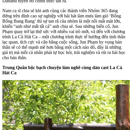
Daband tuyên bố chính thức tan rã.
Nam ca sĩ chia sẻ khi anh cùng các thành viên Nhóm 365 đang
đứng trên đỉnh cao sự nghiệp với bài hát làm mưa làm gió ‘Bống
Bống Bang Bang’ thì sự tan rã của nhóm là một nỗi mất mát lớn,
khiến “anh như mất tất cả” anh chia sẻ. Sau những biến cố, Jun
Phạm quay trở lại thử sức với nhiều vai trò mới, và đến với chương
trình La Cà Hát Ca – một chương trình thực tế hướng đến tinh thần
lạc quan, tích cực và cân bằng cuộc sống, Jun Phạm hy vọng bản
thân sẽ có thể mạnh mẽ hơn bằng một cách nào đó, đây là những
giá trị mà mỗi cá nhân phải tự học hỏi, trải nghiệm và rút ra bài học
cho bản thân.
Trung Quân bộc bạch chuyện làm nghề cùng dàn cast La Cà
Hát Ca