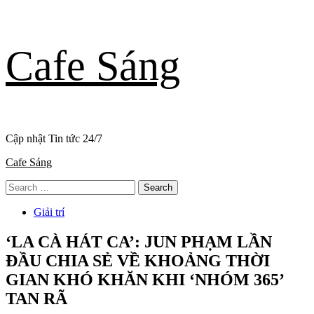
Skip
Cafe Sáng
to
content
Cập nhật Tin tức 24/7
Primary
Cafe Sáng
Menu
Search
for:
Giải trí
‘LA CÀ HÁT CA’: JUN PHẠM LẦN
ĐẦU CHIA SẺ VỀ KHOẢNG THỜI
GIAN KHÓ KHĂN KHI ‘NHÓM 365’
TAN RÃ