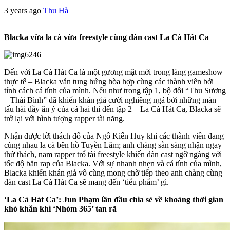
3 years ago
Thu Hà
Blacka vừa la cà vừa freestyle cùng dàn cast La Cà Hát Ca
Đến với La Cà Hát Ca là một gương mặt mới trong làng gameshow
thực tế – Blacka vẫn tung hứng hòa hợp cùng các thành viên bởi
tính cách cá tính của mình. Nếu như trong tập 1, bộ đôi “Thu Sương
– Thái Bình” đã khiến khán giả cười nghiêng ngả bởi những màn
tấu hài đầy ăn ý của cả hai thì đến tập 2 – La Cà Hát Ca, Blacka sẽ
trở lại với hình tượng rapper tài năng.
Nhận được lời thách đố của Ngô Kiến Huy khi các thành viên đang
cùng nhau la cà bên hồ Tuyền Lâm; anh chàng sẵn sàng nhận ngay
thử thách, nam rapper trổ tài freestyle khiến dàn cast ngỡ ngàng với
tốc độ bắn rap của Blacka. Với sự nhanh nhẹn và cá tính của mình,
Blacka khiến khán giả vô cùng mong chờ tiếp theo anh chàng cùng
dàn cast La Cà Hát Ca sẽ mang đến ‘tiểu phẩm’ gì.
‘La Cà Hát Ca’:
Jun Phạm lần đầu chia sẻ về khoảng
th
ời gian
khó khăn khi ‘Nhóm 365’ tan rã