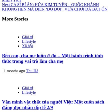
MIỀN TÂY
Reading
Next
CA SĨ BÍ ẨN: HỨA KIM TUYỀN – QUỐC KHÁNH
KHÔNG HẸN MÀ DIỆN ‘ĐỒ ĐÔI’, VỪA CHƠI ĐÃ BẤT ỔN
More Stories
Giải trí
Lifestyle
Xã hội
Bên con, cha mẹ luôn ở đó – Một hành trình tỉnh
thức trong vai trò làm cha mẹ
11 months ago
Thu Hà
Giải trí
Lifestyle
Văn minh vật chất của người Việt: Một cuốn sách
đáng đọc nhân dịp lễ 2/9