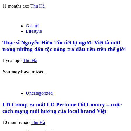
11 months ago
Thu Hà
Giải trí
Lifestyle
Thạc sĩ Nguyễn Hiếu Tín tiết lộ người Việt là một
trong những dân tộc uống trà đầu tiên trên thế giới
1 year ago
Thu Hà
You may have missed
Uncategorized
LD Group ra mắt LD Perfume Oil Luxury – cuộc
cách mạng mùi hương của local brand Việt
10 months ago
Thu Hà