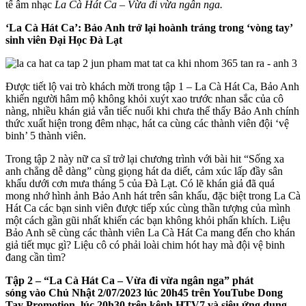
tế âm nhạc
La Cà Hát Ca – Vừa đi vừa ngân nga.
‘La Cà Hát Ca’:
Bảo Anh trở lại hoành tráng trong ‘vòng tay’
sinh viên Đại Học Đà Lạt
Được tiết lộ vai trò khách mời trong tập 1 – La Cà Hát Ca, Bảo Anh
khiến người hâm mộ không khỏi xuýt xao trước nhan sắc của cô
nàng, nhiều khán giả vẫn tiếc nuối khi chưa thể thấy Bảo Anh chính
thức xuất hiện trong đêm nhạc, hát ca cùng các thành viên đội ‘vệ
binh’ 5 thành viên.
Trong tập 2 này nữ ca sĩ trở lại chương trình với bài hit “Sống xa
anh chẳng dễ dàng” cùng giọng hát da diết, cảm xúc lấp đầy sân
khấu dưới cơn mưa tháng 5 của Đà Lạt. Có lẽ khán giả đã quá
mong nhớ hình ảnh Bảo Anh hát trên sân khấu, đặc biệt trong La Cà
Hát Ca các bạn sinh viên được tiếp xúc cùng thần tượng của mình
một cách gần gũi nhất khiến các bạn không khỏi phấn khích. Liệu
Bảo Anh sẽ cùng các thành viên La Cà Hát Ca mang đến cho khán
giả tiết mục gì? Liệu cô có phải loài chim hót hay mà đội vệ binh
đang cần tìm?
Tập 2 –
“La Cà Hát Ca – Vừa đi vừa ngân nga” phát
sóng
vào
Chủ Nhật
2/07/2023
lúc
20h45
trên YouTube Dong
Tay
Promotion, lúc 20h30
trên kênh HTV7 và siêu ứng dụng