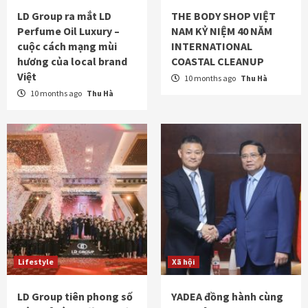
LD Group ra mắt LD
THE BODY SHOP VIỆT
Perfume Oil Luxury –
NAM KỶ NIỆM 40 NĂM
cuộc cách mạng mùi
INTERNATIONAL
hương của local brand
COASTAL CLEANUP
Việt
10 months ago
Thu Hà
10 months ago
Thu Hà
Lifestyle
Xã hội
LD Group tiên phong số
YADEA đồng hành cùng