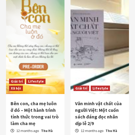
Giải trí
Lifestyle
Xã hội
Giải trí
Lifestyle
Bên con, cha mẹ luôn
Văn minh vật chất của
ở đó – Một hành trình
người Việt: Một cuốn
tỉnh thức trong vai trò
sách đáng đọc nhân
làm cha mẹ
dịp lễ 2/9
12 months ago
Thu Hà
12 months ago
Thu Hà