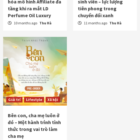
hóa mô hình Affiliate đa
sinh viên – lực lượng
tầng khi ra mắt LD
tiên phong trong
Perfume Oil Luxury
chuyển đổi xanh
10 months ago
Thu Hà
11 months ago
Thu Hà
Giải trí
Lifestyle
Xã hội
Bên con, cha mẹ luôn ở
đó – Một hành trình tỉnh
thức trong vai trò làm
cha mẹ