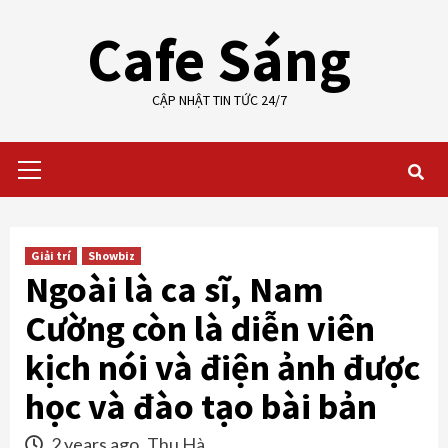
Skip
Cafe Sáng
to
content
CẬP NHẬT TIN TỨC 24/7
Primary
Menu
Giải trí
Showbiz
Ngoài là ca sĩ, Nam
Cường còn là diễn viên
kịch nói và điện ảnh được
học và đào tạo bài bản
2 years ago
Thu Hà