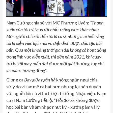
Nam Cường chia sẻ với MC Phương Uyên:
“Thanh
xuân của tôi trải qua rất nhiều công việc khác nhau.
Mọi người chỉ biết đến tôi là ca sĩ, nhưng ít ai biết rằng
tôi là diễn viên kịch nói và điện ảnh được đào tạo bài
bản. Qua một khoảng thời gian dài không có hoạt động
trong lĩnh vực diễn xuất, thì đến năm 2021, khi quay
trở lại tôi may mắn đạt được một giải thưởng, tuy chỉ
là huân chương đồng”.
Giọng ca
Bay giữa ngân hà
không ngần ngại chia
sẻ lý do vì sao mê ca hát hơn nhưng lại bén duyên
với nghề diễn là vì thi trượt trường Nhạc viện. Nam
ca sĩ Nam Cường tiết lộ: “Hồi đó tôi không được
học bài bản về âm nhạc như: ký – xướng âm và lý