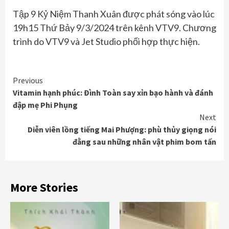
Tập 9 Kỷ Niệm Thanh Xuân được phát sóng vào lúc
19h15 Thứ Bảy 9/3/2024 trên kênh VTV9. Chương
trình do VTV9 và Jet Studio phối hợp thực hiện.
Continue
Previous
Vitamin hạnh phúc: Đình Toàn say xỉn bạo hành và đánh
Reading
đập mẹ Phi Phụng
Next
Diễn viên lồng tiếng Mai Phượng: phù thủy giọng nói
đằng sau những nhân vật phim bom tấn
More Stories