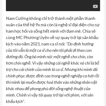
Nam Cường không chỉ trở thành một phần thanh
xuân của thế hệ 9x mà còn là nghệ sĩ đại diện cho sự
ham học hỏi và sống hết mình với đam mê. Chia sẻ
cùng MC Phương Uyên về sự quay trở lại sân khấu
kịch vào năm 2021, nam ca sĩ nói:
“Do định hướng
của
tôi
vẫn là một ca sĩ cho nên
tôi
phải đi theo con
đường đó. Ông bà mình nói: một nghề cho chín, còn
hơn chín nghề. Vì vậy những cái nghề khác nó chỉ là bổ
trợ cho cái chính của mình là ca sĩ. Nhưng khi mình đã
chinh phục được đỉnh cao trong nghề nghiệp ca hát rồi
thì mình lại muốn được hoá thân vào những nhân vật
khác nhau để phong phú đời sống nghệ thuật của
mình. Chính vì vậy tôi quay trở lại với phim, với sân
khấu kịch”
.