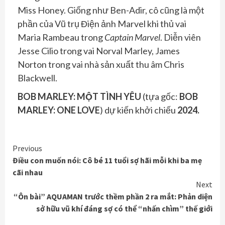
Miss Honey. Giống như Ben-Adir, cô cũng là một
phần của Vũ trụ Điện ảnh Marvel khi thủ vai
Maria Rambeau trong
Captain Marvel
. Diễn viên
Jesse Cilio trong vai Norval Marley, James
Norton trong vai nhà sản xuất thu âm Chris
Blackwell.
BOB MARLEY: MỘT TÌNH YÊU
(tựa gốc:
BOB
MARLEY: ONE LOVE
) dự kiến khởi chiếu
2024.
Continue
Previous
Điều con muốn nói: Cô bé 11 tuổi sợ hãi mỗi khi ba mẹ
Reading
cãi nhau
Next
“Ôn bài” AQUAMAN trước thềm phần 2 ra mắt: Phản diện
sở hữu vũ khí đáng sợ có thể “nhấn chìm” thế giới