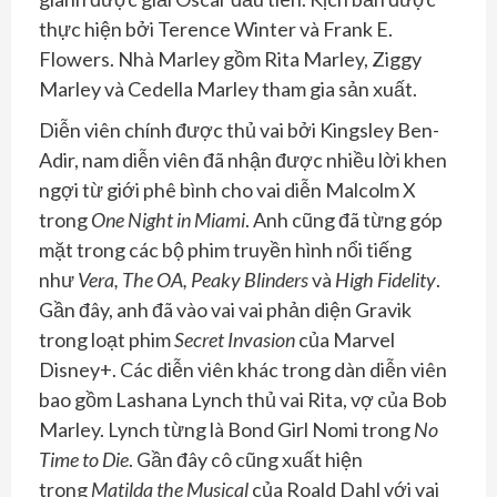
thực hiện bởi Terence Winter và Frank E.
Flowers. Nhà Marley gồm Rita Marley, Ziggy
Marley và Cedella Marley tham gia sản xuất.
Diễn viên chính được thủ vai bởi Kingsley Ben-
Adir, nam diễn viên đã nhận được nhiều lời khen
ngợi từ giới phê bình cho vai diễn Malcolm X
trong
One Night in Miami
. Anh cũng đã từng góp
mặt trong các bộ phim truyền hình nổi tiếng
như
Vera, The OA, Peaky Blinders
và
High Fidelity
.
Gần đây, anh đã vào vai vai phản diện Gravik
trong loạt phim
Secret Invasion
của Marvel
Disney+. Các diễn viên khác trong dàn diễn viên
bao gồm Lashana Lynch thủ vai Rita, vợ của Bob
Marley. Lynch từng là Bond Girl Nomi trong
No
Time to Die
. Gần đây cô cũng xuất hiện
trong
Matilda the Musical
của Roald Dahl với vai