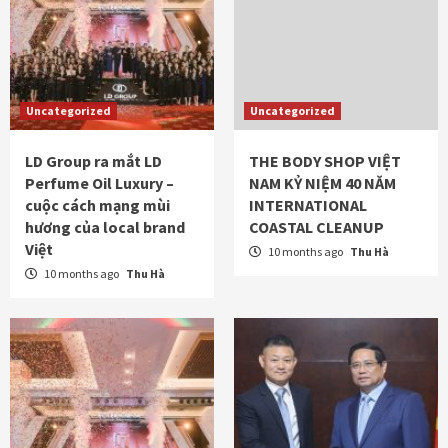
Uncategorized
Uncategorized
LD Group ra mắt LD
THE BODY SHOP VIỆT
Perfume Oil Luxury –
NAM KỶ NIỆM 40 NĂM
cuộc cách mạng mùi
INTERNATIONAL
hương của local brand
COASTAL CLEANUP
Việt
10 months ago
Thu Hà
10 months ago
Thu Hà