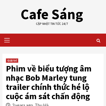
Skip
Cafe Sáng
to
content
CẬP NHẬT TIN TỨC 24/7
Primary
Menu
Giải trí
Phim về biểu tượng âm
nhạc Bob Marley tung
trailer chính thức hé lộ
cuộc ám sát chấn động
3 years ago
Thu Hà