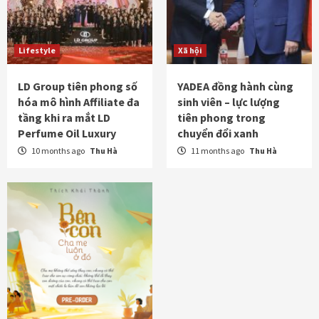
Lifestyle
Xã hội
LD Group tiên phong số
YADEA đồng hành cùng
hóa mô hình Affiliate đa
sinh viên – lực lượng
tầng khi ra mắt LD
tiên phong trong
Perfume Oil Luxury
chuyển đổi xanh
10 months ago
Thu Hà
11 months ago
Thu Hà