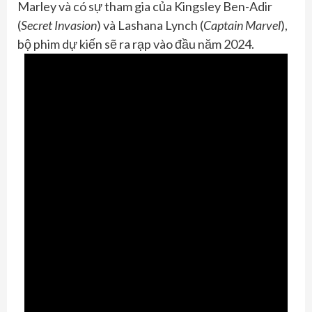
Marley và có sự tham gia của Kingsley Ben-Adir
(
Secret Invasion
) và Lashana Lynch (
Captain Marvel
),
bộ phim dự kiến sẽ ra rạp vào đầu năm 2024.