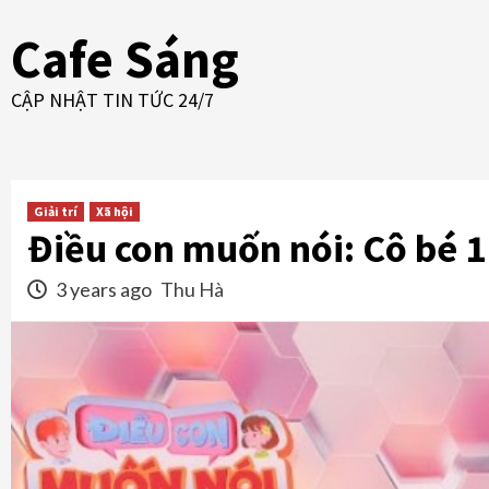
Skip
Cafe Sáng
to
content
CẬP NHẬT TIN TỨC 24/7
Giải trí
Xã hội
Điều con muốn nói: Cô bé 1
3 years ago
Thu Hà