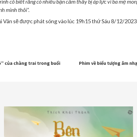
nh cô biết rằng có nhiều bạn cảm thấy bị áp lực vì ba mẹ mong
nh mình thôi”.
i Vân sẽ được phát sóng vào lúc 19h15 thứ Sáu 8/12/2023
” của chàng trai trong buổi
Phim về biểu tượng âm nhạc