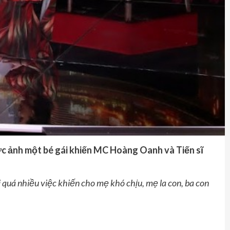
ức ảnh một bé gái khiến MC Hoàng Oanh và Tiến sĩ
ai quá nhiều việc khiến cho mẹ khó chịu
, mẹ
la con, ba con