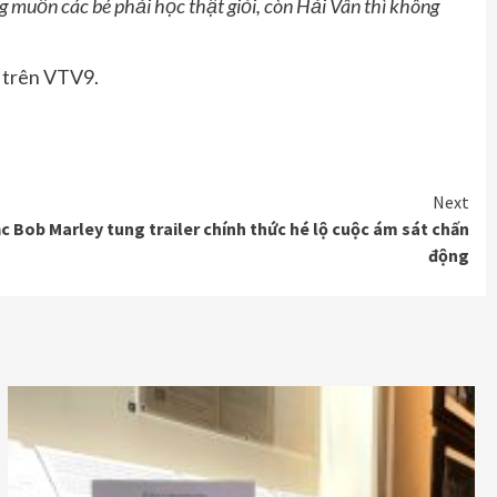
 muốn các bé phải học thật giỏi, còn Hải Vân thì không
 trên VTV9.
Next
 Bob Marley tung trailer chính thức hé lộ cuộc ám sát chấn
động