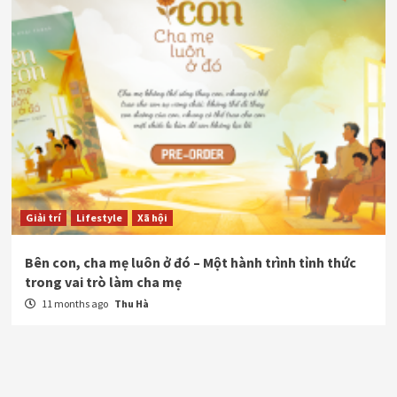
Giải trí
Lifestyle
Xã hội
Bên con, cha mẹ luôn ở đó – Một hành trình tỉnh thức
trong vai trò làm cha mẹ
11 months ago
Thu Hà