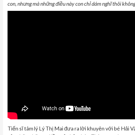
con, nhưng mà những điều này
con
chỉ dám nghĩ thôi không
Tiến sĩ tâm lý Lý Thị Mai đưa ra lời khuyên với bé Hải V