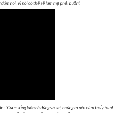
 dám nói. Vì nói có thể sẽ làm mẹ phải buồn”.
ân:
“C
uộc sống luôn có đúng và sai, chúng ta nên cảm thấy hạn