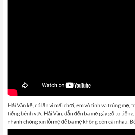
Hải Vân kể, có lần vì mải chơi, em vô tình va trúng mẹ,
tiếng bênh vực Hải Vân, dẫn đến ba mẹ gây gổ to tiếng 
nhanh chóng xin lỗi mẹ để ba mẹ không còn cãi nhau. B