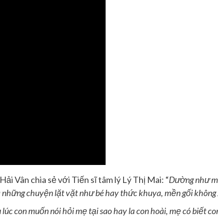
i Vân chia sẻ với Tiến sĩ tâm lý Lý Thị Mai: “
Dường như mẹ 
a
những chuyện lặt vặt như
bé hay thức khuya,
mền gối không
 lúc con muốn nói hỏi
mẹ
tại sao hay
la con hoài
,
mẹ có biết co