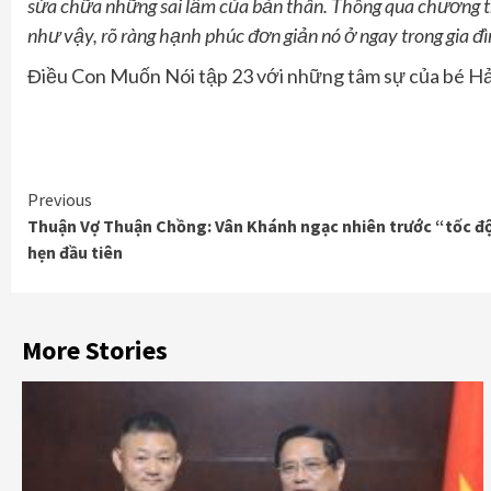
sửa chữa những sai lầm của bản thân. Thông qua chương trì
như vậy
,
rõ ràng hạnh phúc đơn giản nó ở ngay trong gia đì
Điều Con Muốn Nói tập 23 với những tâm sự của bé Hả
Continue
Previous
Thuận Vợ Thuận Chồng: Vân Khánh ngạc nhiên trước “tốc độ
Reading
hẹn đầu tiên
More Stories