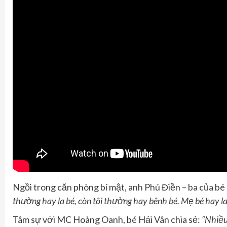
Ngồi trong căn phòng bí mật, anh Phú Điền – ba của bé Hả
thường hay la bé
,
còn
tôi
thường
hay
bênh bé.
Mẹ bé hay l
Tâm sự với MC Hoàng Oanh, bé Hải Vân chia sẻ:
“
Nhiều