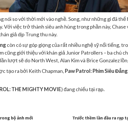
ọng nói so với thời mới vào nghề. Song, như những gì đã thể 
ry. Với việc trở thành siêu anh hùng trong phần này, Chase
hán giả dịp Trung thu này.
ẳng
còn có sự góp giọng của rất nhiều nghệ sỹ nổi tiếng, tr
m cũng giới thiệu với khán giả Junior Patrollers – ba chú c
 lần lượt sẽ do North West, Alan Kim và Brice Gonzalez lồn
ợc tạo ra bởi Keith Chapman,
Paw Patrol: Phim Siêu Đẳng
ROL: THE MIGHTY MOVIE
) đang chiếu tại rạp
.
trong bộ ảnh mới
Trước thềm lần đầu ra rạp tạ