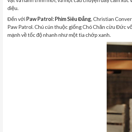
vật và hành trình mới, và một câu chuyện đầy cảm xúc 
diệu.
Đến với
Paw Patrol: Phim Siêu Đẳng
, Christian Conver
Paw Patrol. Chú cún thuộc giống Chó Chăn cừu Đức vốn 
mạnh về tốc độ nhanh như một tia chớp xanh.