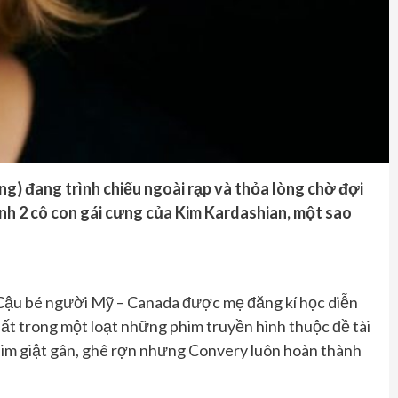
g) đang trình chiếu ngoài rạp và thỏa lòng chờ đợi
cạnh 2 cô con gái cưng của Kim Kardashian, một sao
. Cậu bé người Mỹ – Canada được mẹ đăng kí học diễn
uất trong một loạt những phim truyền hình thuộc đề tài
m giật gân, ghê rợn nhưng Convery luôn hoàn thành