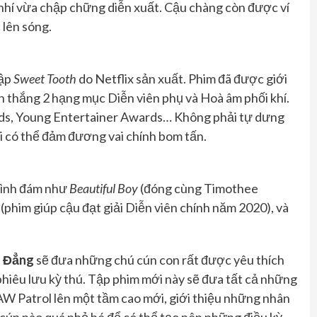
nhí vừa chập chững diễn xuất. Cậu chàng còn được ví
 lên sóng.
tập
Sweet Tooth
do Netflix sản xuất. Phim đã được giới
ến thắng 2 hạng mục Diễn viên phụ và Hoà âm phối khí.
ards, Young Entertainer Awards… Không phải tự dưng
i có thể đảm đương vai chính bom tấn.
 đình đám như
Beautiful Boy
(đóng cùng Timothee
(phim giúp cậu đạt giải Diễn viên chính năm 2020), và
u Đẳng
sẽ đưa những chú cún con rất được yêu thích
 phiêu lưu kỳ thú. Tập phim mới này sẽ đưa tất cả những
 PAW Patrol lên một tầm cao mới, giới thiệu những nhân