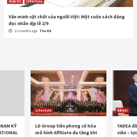
Giải trí
Lifestyle
Văn minh vật chất của người Việt: Một cuốn sách đáng
đọc nhân dịp lễ 2/9
11 months ago
Thu Hà
Lifestyle
Xã hội
 NAM KỶ
LD Group tiên phong số hóa
YADEA đồ
ATIONAL
mô hình Affiliate đa tầng khi
viên – lự