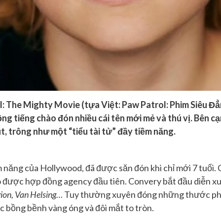
 The Mighty Movie (tựa Việt: Paw Patrol: Phim Siêu Đẳn
lồng tiếng chào đón nhiều cái tên mới mẻ và thú vị. Bên 
, trông như một “tiểu tài tử” đầy tiềm năng.
m năng của Hollywood, đã được săn đón khi chỉ mới 7 tuổi
 có được hợp đồng agency đầu tiên. Convery bắt đầu diễn x
gion, Van Helsing…
Tuy thường xuyên đóng những thước phi
óc bồng bềnh vàng óng và đôi mắt to tròn.