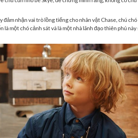
về chú cún nhỏ bé Skye, để chứng minh rằng, không có chú
y đảm nhận vai trò lồng tiếng cho nhân vật Chase, chú chó 
là một chó cảnh sát và là một nhà lãnh đạo thiên phú này 