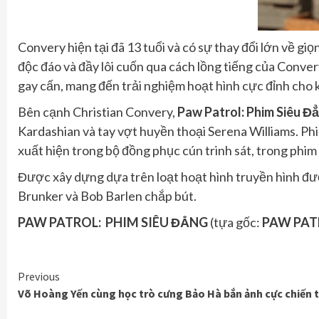
Convery hiện tại đã 13 tuổi và có sự thay đổi lớn về gi
độc đáo và đầy lôi cuốn qua cách lồng tiếng của Conve
gay cấn, mang đến trải nghiệm hoạt hình cực đỉnh cho k
Bên cạnh Christian Convery,
Paw Patrol: Phim Siêu Đ
Kardashian và tay vợt huyền thoại Serena Williams. Phi
xuất hiện trong bộ đồng phục cún trinh sát, trong phim
Được xây dựng dựa trên loạt hoạt hình truyền hình đư
Brunker và Bob Barlen chắp bút.
PAW PATROL: PHIM SIÊU ĐẲNG
(tựa gốc:
PAW PAT
Continue
Previous
Võ Hoàng Yến cùng học trò cưng Bảo Hà bắn ảnh cực chiến 
Reading