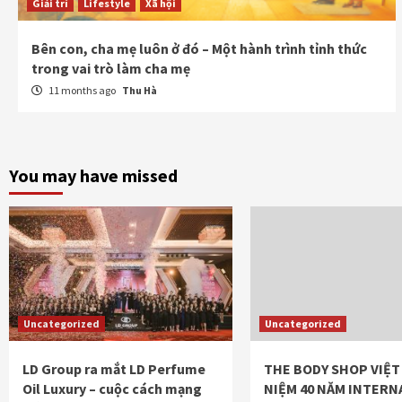
Giải trí
Lifestyle
Xã hội
Bên con, cha mẹ luôn ở đó – Một hành trình tỉnh thức
trong vai trò làm cha mẹ
11 months ago
Thu Hà
You may have missed
Uncategorized
Uncategorized
LD Group ra mắt LD Perfume
THE BODY SHOP VIỆT
Oil Luxury – cuộc cách mạng
NIỆM 40 NĂM INTERN