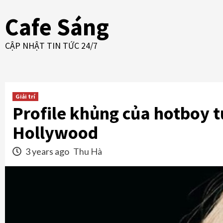
Skip
Cafe Sáng
to
content
CẬP NHẬT TIN TỨC 24/7
Giải trí
Profile khủng của hotboy t
Hollywood
3 years ago
Thu Hà