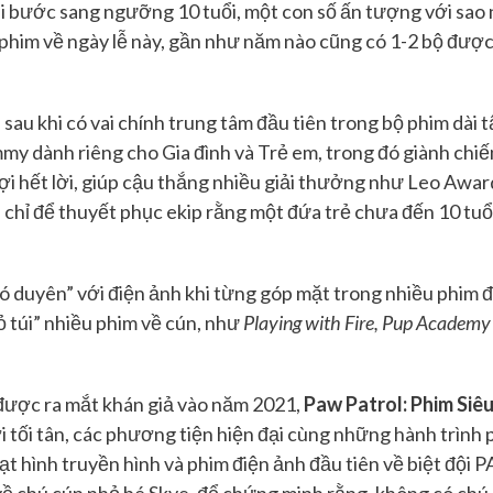
i bước sang ngưỡng 10 tuổi, một con số ấn tượng với sao 
 phim về ngày lễ này, gần như năm nào cũng có 1-2 bộ được
sau khi có vai chính trung tâm đầu tiên trong bộ phim dài 
mmy dành riêng cho Gia đình và Trẻ em, trong đó giành chi
ợi hết lời, giúp cậu thắng nhiều giải thưởng như Leo Aw
chỉ để thuyết phục ekip rằng một đứa trẻ chưa đến 10 tuổ
ó duyên” với điện ảnh khi từng góp mặt trong nhiều phim
ỏ túi” nhiều phim về cún, như
Playing with Fire, Pup Academy
ược ra mắt khán giả vào năm 2021,
Paw Patrol: Phim Siê
i tối tân, các phương tiện hiện đại cùng những hành trình
oạt hình truyền hình và phim điện ảnh đầu tiên về biệt đội