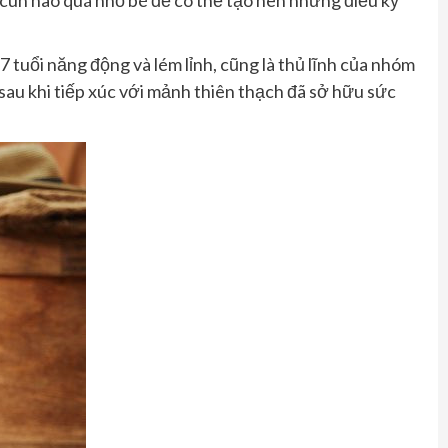
 cún nào quá nhỏ bé để có thể tạo nên những điều kỳ
7 tuổi năng động và lém lỉnh, cũng là thủ lĩnh của nhóm
sau khi tiếp xúc với mảnh thiên thạch đã sở hữu sức