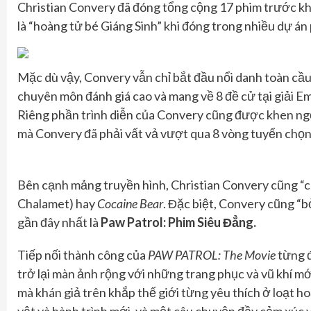
Christian Convery đã đóng tổng cộng 17 phim trước kh
là “hoàng tử bé Giáng Sinh” khi đóng trong nhiều dự án
Mặc dù vậy, Convery vẫn chỉ bắt đầu nổi danh toàn cầu 
chuyên môn đánh giá cao và mang về 8 đề cử tại giải E
Riêng phần trình diễn của Convery cũng được khen ng
mà Convery đã phải vất vả vượt qua 8 vòng tuyển chọn 
Bên cạnh mảng truyền hình, Christian Convery cũng “c
Chalamet) hay
Cocaine Bear
. Đặc biệt, Convery cũng “b
gần đây nhất là
Paw Patrol: Phim Siêu Đẳng.
Tiếp nối thành công của
PAW PATROL: The Movie
từng đ
trở lại màn ảnh rộng với những trang phục và vũ khí mớ
mà khán giả trên khắp thế giới từng yêu thích ở loạt h